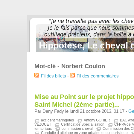
Hippotese, Le cheval d
Mot-clé - Norbert Coulon
Fil des billets
-
Fil des commentaires
Mise au Point sur le projet hip
Saint Michel (2ème partie)...
Par Deny Fady le lundi 21 octobre 2013, 01:17 -
Ge
accident maringotes
Antony GOHIER
BAC Att
VEZOUET
Certificat de Spécialisation
CFPPA de M
territoriaux
commission cheval
Commission des Ch
Conduite d attelage en zone urbaine et-ou touristique