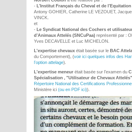
-
L’Institut Français du Cheval et de l’Equitation
Antony GOHIER, Catherine LE VEZOUET, Jacqu
VINCK.
et
-
Le Syndicat National des Cochers et utilisateu
d’Animaux Attelés (SNCuPaa)
représenté par : 
Yves DECAVELLE et Luc MICHELON.
L'expertise chevaux
était basée sur le
BAC Attel
du Comportement), (
voir ici quelques infos des Ha
l'option attelage
).
L'expertise meneur
était basée sur l’examen du
C
Spécialisation , "Utilisateur de Chevaux Attelés
Répertoire National des Certifications Professionne
Ministère ici
(ou en PDF ici)
).