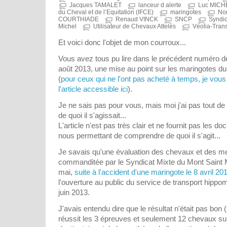
Jacques TAMALET
lanceur d alerte
Luc MIC
du Cheval et de l’Equitation (IFCE)
maringotes
Nor
COURTHIADE
Renaud VINCK
SNCP
Syndic
Michel
Utilisateur de Chevaux Attelés
Véolia-Tran
Et voici donc l'objet de mon courroux...
Vous avez tous pu lire dans le précédent numéro d
août 2013, une mise au point sur les maringotes du
(
pour ceux qui ne l'ont pas acheté à temps, je vous a
l'article accessible ici
).
Je ne sais pas pour vous, mais moi j'ai pas tout de
de quoi il s'agissait...
L'article n'est pas très clair et ne fournit pas les
nous permettant de comprendre de quoi il s'agit...
Je savais qu'une évaluation des chevaux et des me
commanditée par le Syndicat Mixte du Mont Saint M
mai,
suite à l'accident d'une maringote le 8 avril 20
l'ouverture au public du service de transport hippo
juin 2013.
J'avais entendu dire que le résultat n'était pas bon
réussit les 3 épreuves et seulement 12 chevaux sur