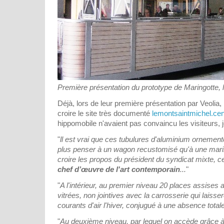
Première présentation du prototype de Maringotte, 
Déjà, lors de leur première présentation par Veolia
croire le site très documenté
lemontsaintmichel.cen
hippomobile n'avaient pas convaincu les visiteurs, je
"
ll est vrai que ces tubulures d'aluminium ornementé
plus penser à un wagon recustomisé qu'à une maring
croire les propos du président du syndicat mixte, ce
chef d’œuvre de l'art contemporain
...
"
"
A l'intérieur, au premier niveau 20 places assises 
vitrées, non jointives avec la carrosserie qui laisse
courants d'air l'hiver, conjugué à une absence total
"
Au deuxième niveau, par lequel on accède grâce à 