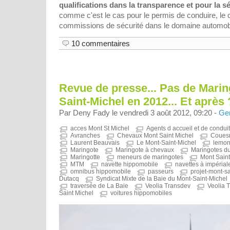
qualifications dans la transparence et pour la
comme c'est le cas pour le permis de conduire, le c
commissions de sécurité dans le domaine automob
10 commentaires
Revue de presse... Pas de Marin
Saint-Michel en 2012... Et après 
Par Deny Fady le vendredi 3 août 2012, 09:20 -
Ge
acces Mont St Michel
Agents d accueil et de conduit
Avranches
Chevaux Mont Saint Michel
Coues
Laurent Beauvais
Le Mont-Saint-Michel
lemon
Maringote
Maringote à chevaux
Maringotes du
Maringotte
meneurs de maringotes
Mont Saint
MTM
navette hippomobile
navettes à impérial
omnibus hippomobile
passeurs
projet-mont-sa
Dutacq
Syndicat Mixte de la Baie du Mont-Saint-Michel
traversée de La Baie
Veolia Transdev
Veolia 
Saint Michel
voitures hippomobiles