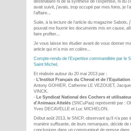
destinataire ni de la synthèse de l'expertise, ni d
avait suivit, j'avais, trop occupé par mes foins, je l
l'affaire...
Suite, à la lecture de l'article du magazine Sabots,
pouvait me fournir les documents mis en cause, afin
faire profiter...
Je vous laisse les étudier avant de vous donner ma 
article qui m'a mis en colère...
Compte-rendu de l'Expertise commanditée par le S
Saint Michel,
Et réalisée autour du 20 mai 2013 par :
-
L’Institut Français du Cheval et de l’Equitation
Antony GOHIER, Catherine LE VEZOUET, Jacqu
VINCK.
-
Le Syndicat National des Cochers et utilisateu
d’Animaux Attelés
(SNCuPaa) représenté par : 
Yves DECAVELLE et Luc MICHELON.
Début août 2013, le SNCP, observant qu'il n'a pas 
manière suffisante, de leurs remarques, décide de 
conclusions dans un communiqué de presse dans l'