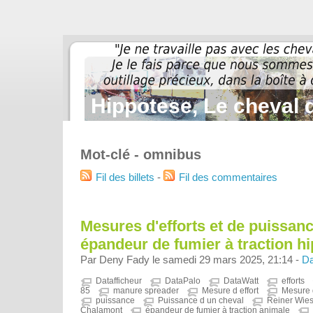
Hippotese, Le cheval d
Mot-clé - omnibus
Fil des billets
-
Fil des commentaires
Mesures d'efforts et de puissan
épandeur de fumier à traction h
Par Deny Fady le samedi 29 mars 2025, 21:14 -
Da
Datafficheur
DataPalo
DataWatt
efforts
85
manure spreader
Mesure d effort
Mesure 
puissance
Puissance d un cheval
Reiner Wies
Chalamont
épandeur de fumier à traction animale