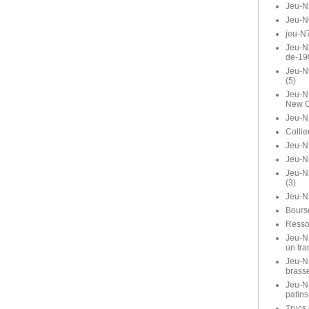
Jeu-N
Jeu-N
jeu-N7
Jeu-N8
de-19
Jeu-N
(5)
Jeu-N1
New O
Jeu-N
Collie
Jeu-N1
Jeu-N
Jeu-N
(3)
Jeu-N
Bours
Ressor
Jeu-N1
un tra
Jeu-N1
brasse
Jeu-N
patins
Trucs 