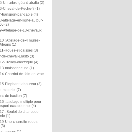
5-Un-arbre-géant-abattu
(2)
6-Cheval-de-Pêche-?
(1)
-transport-par-cable
(4)
-attelage-en-ligne-autour-
00
(2)
9-Attelage-de-13-chevaux
0 : Attelage-de-4 mules-
rleans
(1)
11-Roues-et-caisses
(3)
r-de-cheval-Elasto
(3)
2-Trolley-electrique
(4)
13-moissonneuse
(1)
14-Charriot-de-foin-en-vrac
15-Elephant-laboureur
(3)
e-materiel
(7)
ts de traction
(7)
6 : attelage multiple pour
nsport exceptionnel
(4)
7 : Boulet de chariot de
rie
(1)
19-Une-charrette-roues-
(3)
et astuces
(1)