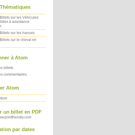
 Thématiques
Billets sur les Véhicules
iles à assistance
e
Billets sur les harnais
Billets sur le cheval en
nner à Atom
es billets
des commentaires
ler Atom
 Atom
 un billet en PDF
ww.printfriendly.com
ation par dates