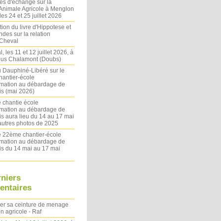
es d'échange sur la
 Animale Agricole à Menglon
es 24 et 25 juillet 2026
ion du livre d'Hippotese et
ndes sur la relation
Cheval
l, les 11 et 12 juillet 2026, à
sous Chalamont (Doubs)
du Dauphiné-Libéré sur le
antier-école
rmation au débardage de
s (mai 2026)
 chantie école
rmation au débardage de
s aura lieu du 14 au 17 mai
autres photos de 2025
le 22ème chantier-école
rmation au débardage de
s du 14 mai au 17 mai
rniers
ntaires
ler sa ceinture de menage
on agricole - Raf