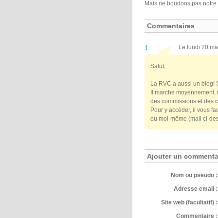
Mais ne boudons pas notre pl
Commentaires
1.
Le lundi 20 ma
Salut,
La RVC a aussi un blog! Si
Il marche moyennement, m
des commissions et des co
Pour y accèder, il vous f
ou moi-même (mail ci-de
Ajouter un commenta
Nom ou pseudo :
Adresse email :
Site web (facultatif) :
Commentaire :