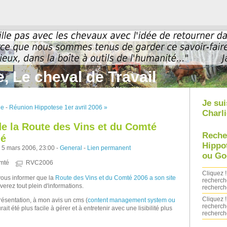
, Le cheval de Travail
Je sui
ge
-
Réunion Hippotese 1er avril 2006 »
Charli
 de la Route des Vins et du Comté
Reche
né
Hippo
 5 mars 2006, 23:00 -
General
-
Lien permanent
ou Go
omté
RVC2006
Cliquez !
ous informer que la
Route des Vins et du Comté 2006 a son site
recherch
verez tout plein d'informations.
recherch
Cliquez !
ésentation, à mon avis un cms (
content management system ou
recherch
urait été plus facile à gérer et à entretenir avec une lisibilité plus
recherch