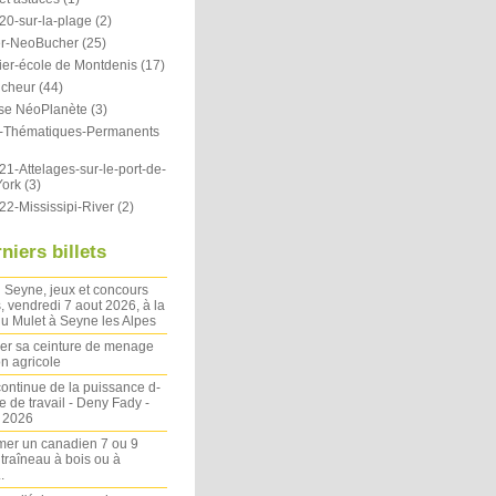
20-sur-la-plage
(2)
r-NeoBucher
(25)
ier-école de Montdenis
(17)
icheur
(44)
se NéoPlanète
(3)
ts-Thématiques-Permanents
1-Attelages-sur-le-port-de-
ork
(3)
22-Mississipi-River
(2)
niers billets
 Seyne, jeux et concours
, vendredi 7 aout 2026, à la
u Mulet à Seyne les Alpes
ler sa ceinture de menage
on agricole
ontinue de la puissance d-
 de travail - Deny Fady -
n 2026
mer un canadien 7 ou 9
 traîneau à bois ou à
.