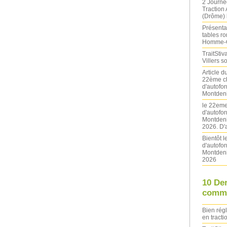
2 Journé
Traction
(Drôme) l
Présentat
tables ro
Homme-
TraitStiva
Villers 
Article 
22ème ch
d'autofo
Montdeni
le 22eme
d'autofo
Montdeni
2026. D'
Bientôt 
d'autofo
Montdeni
2026
10 De
comme
Bien rég
en tracti