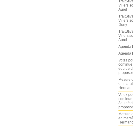
TraitStiva
Villers 
Aurel
TraitStiva
Villers 
Deny
TraitStiva
Villers 
Aurel
Agenda 
Agenda 
Votez po
continue
équidé d
proposon
Mesure d
en maraî
Hermance
Votez po
continue
équidé d
proposon
Mesure d
en maraî
Hermance