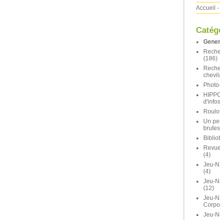
Accueil
-
Catég
Gener
Reche
(186)
Reche
chevil
Photo-
HIPP
d'info
Roulot
Un pe
brutes
Bibli
Revue 
(4)
Jeu-N
(4)
Jeu-
(12)
Jeu-N
Corpo
Jeu-N