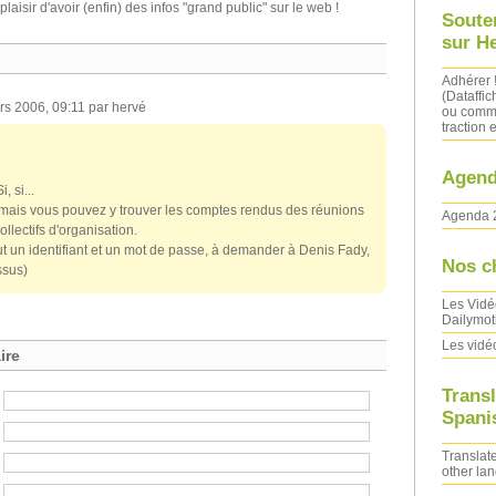
aisir d'avoir (enfin) des infos "grand public" sur le web !
Soute
sur H
Adhérer 
(Dataffic
rs 2006, 09:11 par hervé
ou comma
traction e
Agend
, si...
ais vous pouvez y trouver les comptes rendus des réunions
Agenda 
llectifs d'organisation.
aut un identifiant et un mot de passe, à demander à Denis Fady,
Nos c
ssus)
Les Vidé
Dailymot
Les vidé
ire
Transl
Spanis
Translate
other la