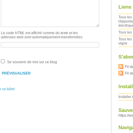
Liens
Tous les 
Hippomob
électriqu
Tous les 
Le code HTML est affiché comme du texte et les
adresses web sont automatiquement transformées.
Tous les 
vigne
S'abo
Se souvenir de moi sur ce blog
Fil d
Fil 
Instal
 ce billet
Installer
Sauver
https://w
Navig