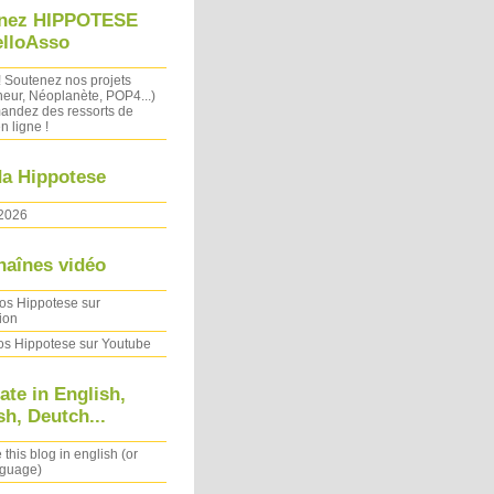
nez HIPPOTESE
elloAsso
! Soutenez nos projets
heur, Néoplanète, POP4...)
ndez des ressorts de
n ligne !
a Hippotese
2026
haînes vidéo
os Hippotese sur
ion
os Hippotese sur Youtube
ate in English,
h, Deutch...
 this blog in english (or
nguage)