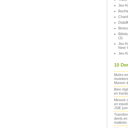
Jeu-N
Buche
Chant
Dataff
Bineu
Bille
(3)
Jeu-N2
New-Y
Jeu-N
10 Der
Mules en
muletiers
Maison d
Bien rég
en tracti
Mesure c
un equide
JSIE jui
Transfor
dents en
matériel..