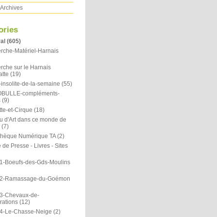
Archives
ories
al
(605)
rche-Matériel-Harnais
rche sur le Harnais
atte
(19)
insolite-de-la-semaine
(55)
OBULLE-compléments-
s
(9)
te-et-Cirque
(18)
u d'Art dans ce monde de
(7)
othèque Numérique TA
(2)
de Presse - Livres - Sites
1-Boeufs-des-Gds-Moulins
N2-Ramassage-du-Goémon
3-Chevaux-de-
rations
(12)
4-Le-Chasse-Neige
(2)