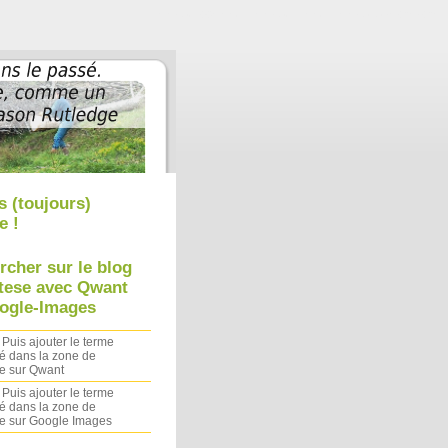
Aller au contenu
|
Aller au menu
|
Aller à la recherche
s (toujours)
e !
rcher sur le blog
tese avec Qwant
ogle-Images
 Puis ajouter le terme
é dans la zone de
e sur Qwant
 Puis ajouter le terme
é dans la zone de
e sur Google Images