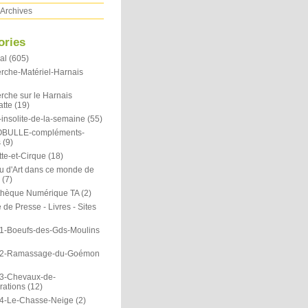
Archives
ories
al
(605)
rche-Matériel-Harnais
rche sur le Harnais
atte
(19)
insolite-de-la-semaine
(55)
OBULLE-compléments-
s
(9)
te-et-Cirque
(18)
u d'Art dans ce monde de
(7)
othèque Numérique TA
(2)
de Presse - Livres - Sites
1-Boeufs-des-Gds-Moulins
N2-Ramassage-du-Goémon
3-Chevaux-de-
rations
(12)
4-Le-Chasse-Neige
(2)