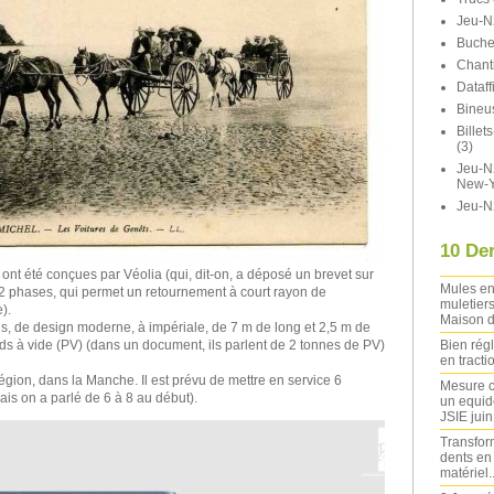
Jeu-N
Buche
Chant
Dataff
Bineu
Bille
(3)
Jeu-N2
New-Y
Jeu-N
10 Der
nt été conçues par Véolia (qui, dit-on, a déposé un brevet sur
Mules en
 2 phases, qui permet un retournement à court rayon de
muletiers
).
Maison d
s, de design moderne, à impériale, de 7 m de long et 2,5 m de
Bien rég
ids à vide (PV) (dans un document, ils parlent de 2 tonnes de PV)
en tracti
égion, dans la Manche. Il est prévu de mettre en service 6
Mesure c
s on a parlé de 6 à 8 au début).
un equide
JSIE jui
Transfor
dents en
matériel..