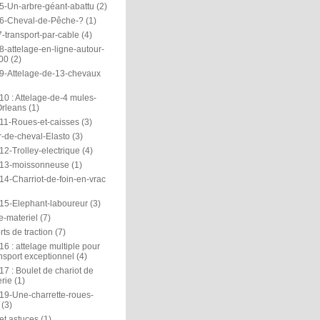
5-Un-arbre-géant-abattu
(2)
6-Cheval-de-Pêche-?
(1)
-transport-par-cable
(4)
-attelage-en-ligne-autour-
00
(2)
9-Attelage-de-13-chevaux
0 : Attelage-de-4 mules-
rleans
(1)
11-Roues-et-caisses
(3)
r-de-cheval-Elasto
(3)
2-Trolley-electrique
(4)
13-moissonneuse
(1)
14-Charriot-de-foin-en-vrac
15-Elephant-laboureur
(3)
e-materiel
(7)
ts de traction
(7)
6 : attelage multiple pour
nsport exceptionnel
(4)
7 : Boulet de chariot de
rie
(1)
19-Une-charrette-roues-
(3)
et astuces
(1)