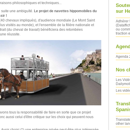
 raisons philosophiques et techniques...
Soute
sur H
e suite une ambiguïté.
Le projet de navettes hippomobiles du
sir !
 (40 chevaux impliqués), d'audience mondiale (Le Mont Saint
Adhérer 
lus visités au monde), et l'ensemble de la filière nationale et
(Dataffic
ou comma
trait (du cheval de travail) bénéficiera des retombées
traction e
 une réussite.
Agend
Agenda 
Nos c
Les Vidé
Dailymot
Les vidé
Transl
Spanis
vons tous la responsabilité de faire en sorte que ce projet
nc aussi celui d'être critique sur les choix qui peuvent nous
Translate
other la
.
Avoir choisi (*) une entreprise privée peut-être plus intéressée