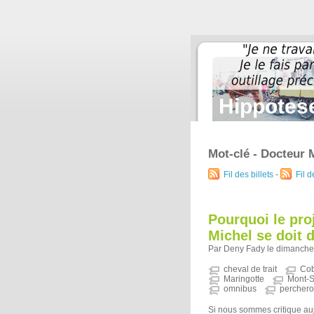
Hippotese
Mot-clé - Docteur 
Fil des billets
-
Fil 
Pourquoi le pro
Michel se doit d
Par Deny Fady le dimanche
cheval de trait
Co
Maringotte
Mont-S
omnibus
percher
Si nous sommes critique auj