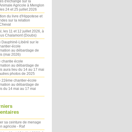
es d'échange sur la
 Animale Agricole à Menglon
es 24 et 25 juillet 2026
ion du livre d'Hippotese et
ndes sur la relation
Cheval
l, les 11 et 12 juillet 2026, à
sous Chalamont (Doubs)
du Dauphiné-Libéré sur le
antier-école
rmation au débardage de
s (mai 2026)
 chantie école
rmation au débardage de
s aura lieu du 14 au 17 mai
autres photos de 2025
le 22ème chantier-école
rmation au débardage de
s du 14 mai au 17 mai
rniers
ntaires
ler sa ceinture de menage
on agricole - Raf