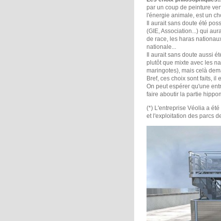
par un coup de peinture vert
l'énergie animale, est un ch
Il aurait sans doute été pos
(GIE, Association...) qui aur
de race, les haras nationaux
nationale...
Il aurait sans doute aussi é
plutôt que mixte avec les n
maringotes), mais celà dema
Bref, ces choix sont faits, il
On peut espérer qu'une ent
faire aboutir la partie hipp
(*) L'entreprise Véolia a ét
et l'exploitation des parcs 