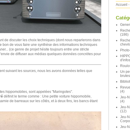
Accueil
-
Catég
Gener
Reche
(186)
nt de discuter les choix techniques (dont nous reparlerons dans
Reche
chevil
t-être bon de vous faire une synthèse des informations techniques
er... (ce genre de projet hésite toujours entre une stricte
Photo-
t l'envie de diffuser aux médias quelques données concrètes pour
HIPP
d'info
Roulot
ent suivant les sources, nous les avons données telles que
Un pe
brutes
Bibli
Revue 
(4)
tes hippomobiles, sont appelées "Maringotes".
ré
définit le terme comme : Une petite voiture hippomobile,
Jeu-N
rnie de barreaux sur les côtés, et à deux fins, les bancs étant
(4)
Jeu-
(12)
Jeu-N
Corpo
Jeu-N