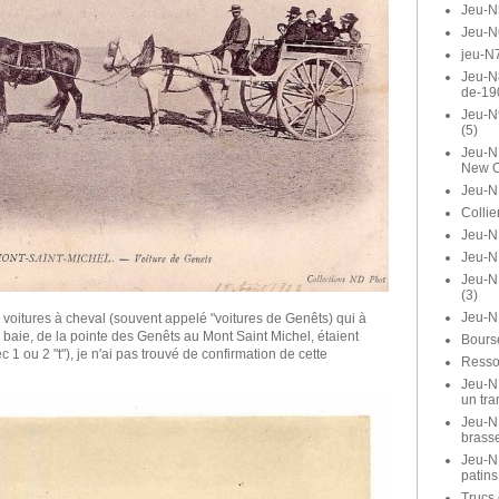
Jeu-N
Jeu-N
jeu-N7
Jeu-N8
de-19
Jeu-N
(5)
Jeu-N1
New O
Jeu-N
Collie
Jeu-N1
Jeu-N
Jeu-N
(3)
Jeu-N
 voitures à cheval (souvent appelé "voitures de Genêts) qui à
 baie, de la pointe des Genêts au Mont Saint Michel, étaient
Bours
 1 ou 2 "t"), je n'ai pas trouvé de confirmation de cette
Ressor
Jeu-N1
un tra
Jeu-N1
brasse
Jeu-N
patins
Trucs 