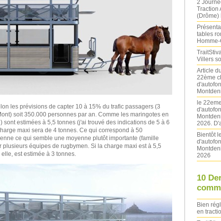
2 Journé
Traction
(Drôme) l
Présentat
tables ro
Homme-
TraitStiva
Villers 
Article 
22ème ch
d'autofo
Montdeni
le 22eme
elon les prévisions de capter 10 à 15% du trafic passagers (3
d'autofo
u Mont) soit 350.000 personnes par an. Comme les maringotes en
Montdeni
sont estimées à 5,5 tonnes (j'ai trouvé des indications de 5 à 6
2026. D'
 charge maxi sera de 4 tonnes. Ce qui correspond à 50
Bientôt 
nne ce qui semble une moyenne plutôt importante (famille
d'autofo
r plusieurs équipes de rugbymen. Si la charge maxi est à 5,5
Montdeni
elle, est estimée à 3 tonnes.
2026
10 De
comme
Bien rég
en tracti