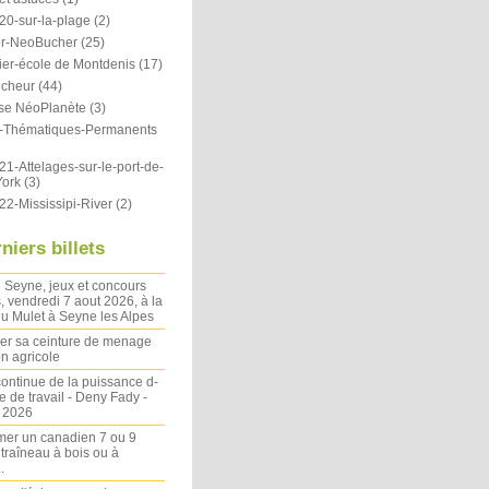
20-sur-la-plage
(2)
r-NeoBucher
(25)
ier-école de Montdenis
(17)
icheur
(44)
se NéoPlanète
(3)
ts-Thématiques-Permanents
1-Attelages-sur-le-port-de-
ork
(3)
22-Mississipi-River
(2)
niers billets
 Seyne, jeux et concours
, vendredi 7 aout 2026, à la
u Mulet à Seyne les Alpes
ler sa ceinture de menage
on agricole
ontinue de la puissance d-
 de travail - Deny Fady -
n 2026
mer un canadien 7 ou 9
 traîneau à bois ou à
.