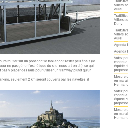
TraitStiva
Villers 
Aurel
TraitStiva
Villers 
Deny
TraitStiva
Villers 
Aurel
Agenda 
Agenda 
Votez po
urs routier sur un pont dont le tablier doit rester peu épais (le
continue
our ne pas gêner l'esthétique du site, nous a-t-on dit), ce qui
équidé d
proposon
t pas y placer des rails pour utiliser un tramway plutôt qu'un
Mesure d
arking, seulement 2 km seront couverts par les navettes, il
en maraî
..
Hermance
Votez po
continue
équidé d
proposon
Mesure d
en maraî
Hermance