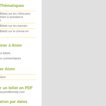
 Thématiques
Billets sur les Véhicules
iles à assistance
e
Billets sur les harnais
Billets sur le cheval en
nner à Atom
es billets
des commentaires
ler Atom
 Atom
 un billet en PDF
ww.printfriendly.com
ation par dates