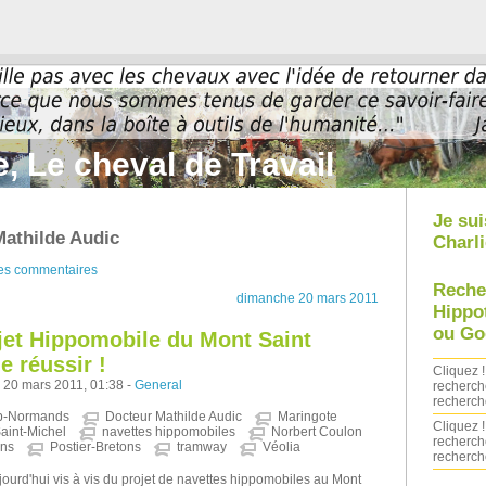
, Le cheval de Travail
Je sui
Mathilde Audic
Charli
des commentaires
Reche
dimanche 20 mars 2011
Hippo
ou Go
jet Hippomobile du Mont Saint
e réussir !
Cliquez !
 20 mars 2011, 01:38 -
General
recherch
recherch
b-Normands
Docteur Mathilde Audic
Maringote
Cliquez !
aint-Michel
navettes hippomobiles
Norbert Coulon
recherch
ons
Postier-Bretons
tramway
Véolia
recherch
ourd'hui vis à vis du projet de navettes hippomobiles au Mont