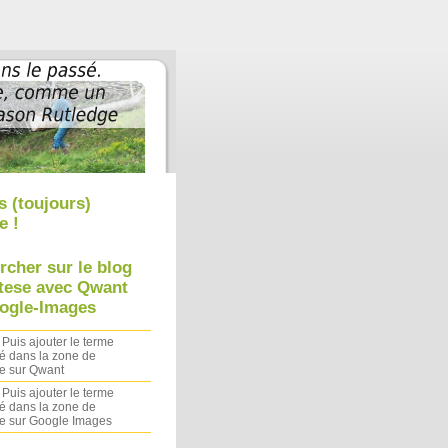
Aller au contenu
|
Aller au menu
|
Aller à la recherche
s (toujours)
e !
rcher sur le blog
tese avec Qwant
ogle-Images
 Puis ajouter le terme
é dans la zone de
e sur Qwant
 Puis ajouter le terme
é dans la zone de
e sur Google Images