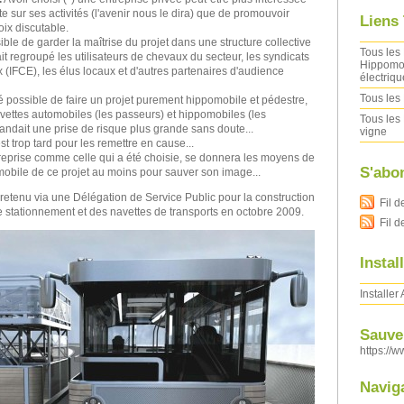
e sur ses activités (l'avenir nous le dira) que de promouvoir
Liens
oix discutable.
sible de garder la maîtrise du projet dans une structure collective
Tous les 
ait regroupé les utilisateurs de chevaux du secteur, les syndicats
Hippomob
 (IFCE), les élus locaux et d'autres partenaires d'audience
électriqu
Tous les 
té possible de faire un projet purement hippomobile et pédestre,
avettes automobiles (les passeurs) et hippomobiles (les
Tous les 
ndait une prise de risque plus grande sans doute...
vigne
 est trop tard pour les remettre en cause...
reprise comme celle qui a été choisie, se donnera les moyens de
S'abo
omobile de ce projet au moins pour sauver son image...
é retenu via une Délégation de Service Public pour la construction
Fil d
de stationnement et des navettes de transports en octobre 2009.
Fil 
Instal
Installer
Sauver
https://w
Navig