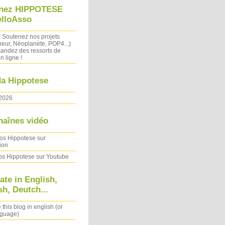
nez HIPPOTESE
elloAsso
! Soutenez nos projets
heur, Néoplanète, POP4...)
ndez des ressorts de
n ligne !
a Hippotese
2026
haînes vidéo
os Hippotese sur
ion
os Hippotese sur Youtube
ate in English,
h, Deutch...
 this blog in english (or
nguage)