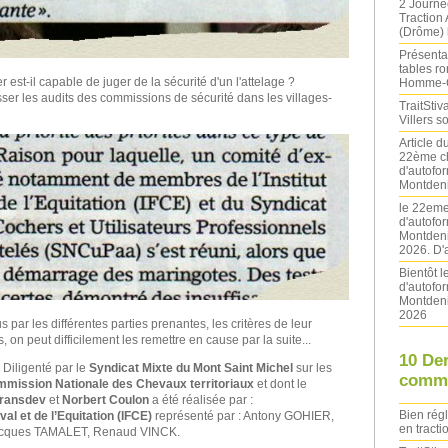
2 Journé
Traction
(Drôme) l
Présentat
tables ro
 est-il capable de juger de la sécurité d'un l'attelage ?
Homme-
passer les audits des commissions de sécurité dans les villages-
TraitStiva
Villers 
Article 
22ème ch
d'autofo
Montdeni
le 22eme
d'autofo
Montdeni
2026. D'
Bientôt 
d'autofo
Montdeni
2026
 par les différentes parties prenantes, les critères de leur
 on peut difficilement les remettre en cause par la suite...
10 De
: Diligenté par le
Syndicat Mixte du Mont Saint Michel
sur les
comme
mission Nationale des Chevaux territoriaux
et dont le
ransdev
et
Norbert Coulon
a été réalisée par :
Bien rég
val et de l’Equitation (IFCE)
représenté par : Antony GOHIER,
en tracti
acques TAMALET, Renaud VINCK.