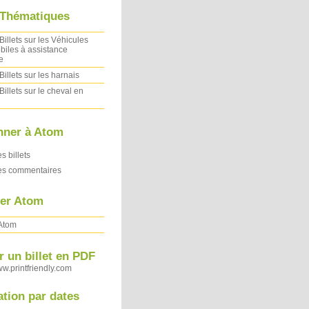
 Thématiques
Billets sur les Véhicules
iles à assistance
e
Billets sur les harnais
Billets sur le cheval en
nner à Atom
es billets
des commentaires
ler Atom
 Atom
 un billet en PDF
ww.printfriendly.com
ation par dates