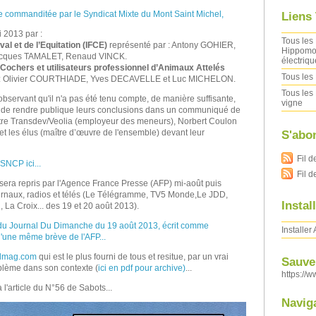
e commanditée par le Syndicat Mixte du Mont Saint Michel,
Liens
i 2013 par :
Tous les 
val et de l’Equitation (IFCE)
représenté par : Antony GOHIER,
Hippomob
acques TAMALET, Renaud VINCK.
électriqu
 Cochers et utilisateurs professionnel d’Animaux Attelés
Tous les 
 : Olivier COURTHIADE, Yves DECAVELLE et Luc MICHELON.
Tous les 
bservant qu'il n'a pas été tenu compte, de manière suffisante,
vigne
 de rendre publique leurs conclusions dans un communiqué de
ttre Transdev/Veolia (employeur des meneurs), Norbert Coulon
et les élus (maître d’œuvre de l'ensemble) devant leur
S'abo
Fil d
NCP ici...
Fil 
ra repris par l'Agence France Presse (AFP) mi-août puis
urnaux, radios et télés (Le Télégramme, TV5 Monde,Le JDD,
Instal
 La Croix... des 19 et 20 août 2013).
le du Journal Du Dimanche du 19 août 2013, écrit comme
Installer
d'une même brève de l'AFP...
valmag.com
qui est le plus fourni de tous et resitue, par un vrai
Sauver
roblème dans son contexte (
ici en pdf pour archive)
...
https://w
l'article du N°56 de Sabots...
Navig