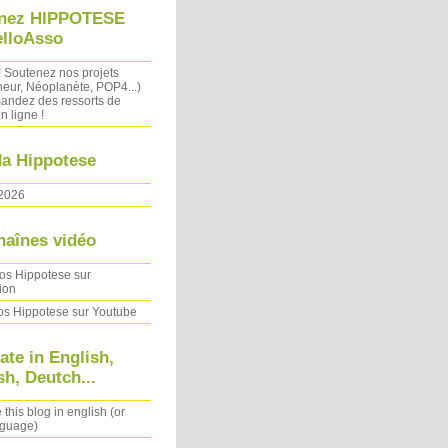
nez HIPPOTESE
elloAsso
! Soutenez nos projets
heur, Néoplanète, POP4...)
ndez des ressorts de
n ligne !
a Hippotese
2026
haînes vidéo
os Hippotese sur
ion
os Hippotese sur Youtube
ate in English,
h, Deutch...
 this blog in english (or
nguage)