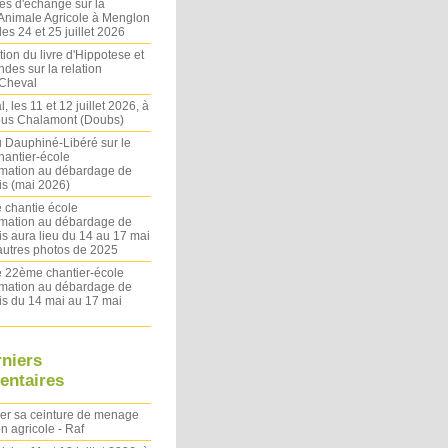
es d'échange sur la
 Animale Agricole à Menglon
es 24 et 25 juillet 2026
ion du livre d'Hippotese et
ndes sur la relation
Cheval
l, les 11 et 12 juillet 2026, à
sous Chalamont (Doubs)
du Dauphiné-Libéré sur le
antier-école
rmation au débardage de
s (mai 2026)
 chantie école
rmation au débardage de
s aura lieu du 14 au 17 mai
autres photos de 2025
le 22ème chantier-école
rmation au débardage de
s du 14 mai au 17 mai
rniers
ntaires
ler sa ceinture de menage
on agricole - Raf