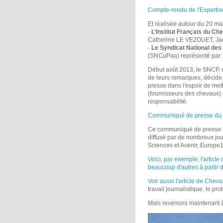
Compte-rendu de l'Expertis
Et réalisée autour du 20 ma
-
L’Institut Français du Che
Catherine LE VEZOUET, J
-
Le Syndicat National des
(SNCuPaa) représenté par
Début août 2013, le SNCP, o
de leurs remarques, décide
presse dans l'espoir de me
(fournisseurs des chevaux) 
responsabilité.
Communiqué de presse du S
Ce communiqué de presse se
diffusé par de nombreux jo
Sciences et Avenir, Europe1,
Voici, par exemple, l'artic
beaucoup d'autres à partir 
Voir aussi l'article de Che
travail journalistique, le p
Mais revenons maintenant à 