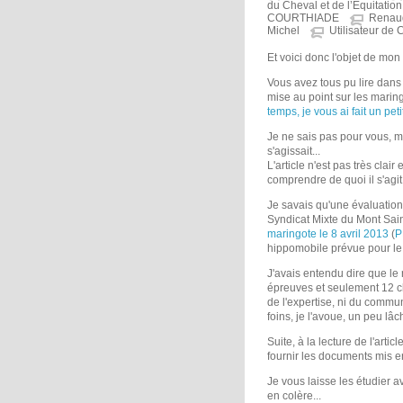
du Cheval et de l’Equitation
COURTHIADE
Renau
Michel
Utilisateur de 
Et voici donc l'objet de mon 
Vous avez tous pu lire dan
mise au point sur les maring
temps, je vous ai fait un peti
Je ne sais pas pour vous, ma
s'agissait...
L'article n'est pas très cla
comprendre de quoi il s'agit.
Je savais qu'une évaluatio
Syndicat Mixte du Mont Sain
maringote le 8 avril 2013
(
P
hippomobile prévue pour le 
J'avais entendu dire que le 
épreuves et seulement 12 ch
de l'expertise, ni du commun
foins, je l'avoue, un peu lâché
Suite, à la lecture de l'art
fournir les documents mis en 
Je vous laisse les étudier a
en colère...