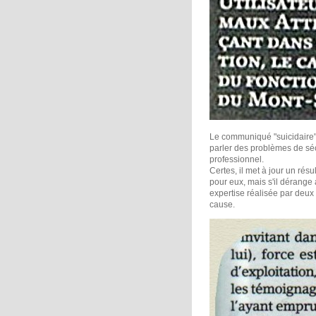
Le communiqué "suicidaire" 
parler des problèmes de sécu
professionnel.
Certes, il met à jour un rés
pour eux, mais s'il dérange 
expertise réalisée par deux
cause.