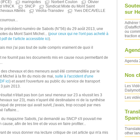
 (IFCE)
maringotes
Norbert Coulon
Olivier
Soute
d VINCK
SNCP
Syndicat Mixte du Mont Saint
Chevaux Attelés
Véolia-Transdev
Yves DECAVELLE
sur H
courroux...
Adhérer 
(Dataffic
s le précédent numéro de Sabots (N°56) du 29 août 2013, une
ou comma
otes du Mont Saint Michel... (
pour ceux qui ne l'ont pas acheté à
traction e
t pdf de l'article accessible ici
).
is moi j'ai pas tout de suite compris vraiment de quoi il
Agend
ir et ne fournit pas les documents mis en cause nous permettant de
Agenda 
..
n des chevaux et des meneurs avait été commanditée par le
Nos c
t Michel à la fin du mois de mai,
suite à l'accident d'une
DF ici
) et avant l'ouverture au public du service de transport
Les Vidé
3 juin 2013.
Dailymot
résultat n'était pas bon (un seul meneur sur 23 a réussit les 3
Les vidé
evaux sur 23), mais n'ayant été destinataire ni de la synthèse
iqué de presse qui avait suivit, j'avais, trop occupé par mes
 l'affaire...
Transl
Spanis
icle du magazine Sabots, j'ai demandé au SNCP s'il pouvait me
cause, afin de les lire et de vous en faire profiter...
Translate
vant de vous donner ma lecture critique de cet article qui m'a mis
other la