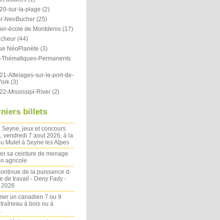
20-sur-la-plage
(2)
r-NeoBucher
(25)
ier-école de Montdenis
(17)
icheur
(44)
se NéoPlanète
(3)
ts-Thématiques-Permanents
1-Attelages-sur-le-port-de-
ork
(3)
22-Mississipi-River
(2)
niers billets
 Seyne, jeux et concours
, vendredi 7 aout 2026, à la
u Mulet à Seyne les Alpes
ler sa ceinture de menage
on agricole
ontinue de la puissance d-
 de travail - Deny Fady -
n 2026
mer un canadien 7 ou 9
 traîneau à bois ou à
.