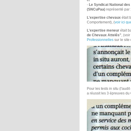
et
-
Le Syndicat National des
(SNCuPaa)
représenté par
L'expertise chevaux
était 
Comportement), (
voir ici q
L'expertise meneur
était 
de Chevaux Attelés"
, (voi
Professionnelles
sur le site
Pour les tests in situ (l'aud
a réussit les 3 épreuves du