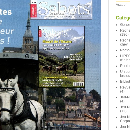
Accueil
-
Catég
Gener
Reche
(186)
Reche
chevil
Photo-
HIPP
d'info
Roulot
Un pe
brutes
Bibli
Revue 
(4)
Jeu-N
(4)
Jeu-
(12)
Jeu-N
Corpo
Jeu-N