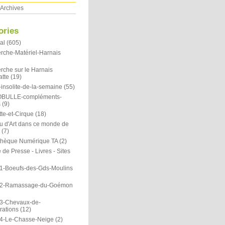
Archives
ories
al
(605)
rche-Matériel-Harnais
rche sur le Harnais
atte
(19)
insolite-de-la-semaine
(55)
OBULLE-compléments-
s
(9)
te-et-Cirque
(18)
u d'Art dans ce monde de
(7)
othèque Numérique TA
(2)
de Presse - Livres - Sites
1-Boeufs-des-Gds-Moulins
N2-Ramassage-du-Goémon
3-Chevaux-de-
rations
(12)
4-Le-Chasse-Neige
(2)