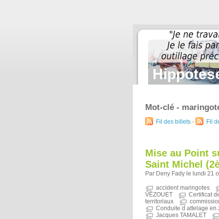
Hippotese
Mot-clé - maringot
Fil des billets
-
Fil 
Mise au Point s
Saint Michel (2è
Par Deny Fady le lundi 21 
accident maringotes
VEZOUET
Certificat 
territoriaux
commissio
Conduite d attelage en 
Jacques TAMALET