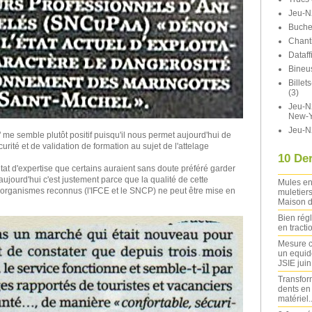
Jeu-N
Buche
Chant
Dataff
Bineu
Bille
(3)
Jeu-N2
New-Y
Jeu-N
me semble plutôt positif puisqu'il nous permet aujourd'hui de
rité et de validation de formation au sujet de l'attelage
10 Der
ultat d'expertise que certains auraient sans doute préféré garder
aujourd'hui c'est justement parce que la qualité de cette
Mules en
 organismes reconnus (l'IFCE et le SNCP) ne peut être mise en
muletiers
Maison d
Bien rég
en tracti
Mesure c
un equide
JSIE jui
Transfor
dents en
matériel..