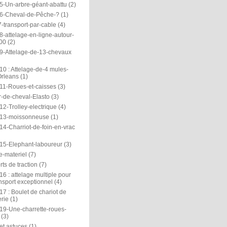
5-Un-arbre-géant-abattu
(2)
6-Cheval-de-Pêche-?
(1)
-transport-par-cable
(4)
-attelage-en-ligne-autour-
00
(2)
9-Attelage-de-13-chevaux
0 : Attelage-de-4 mules-
rleans
(1)
11-Roues-et-caisses
(3)
r-de-cheval-Elasto
(3)
2-Trolley-electrique
(4)
13-moissonneuse
(1)
14-Charriot-de-foin-en-vrac
15-Elephant-laboureur
(3)
e-materiel
(7)
ts de traction
(7)
6 : attelage multiple pour
nsport exceptionnel
(4)
7 : Boulet de chariot de
rie
(1)
19-Une-charrette-roues-
(3)
et astuces
(1)