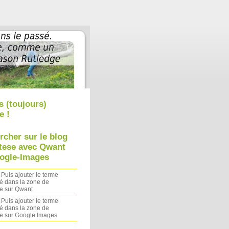
Aller au contenu
|
Aller au menu
|
Aller à la recherche
s (toujours)
e !
rcher sur le blog
tese avec Qwant
ogle-Images
 Puis ajouter le terme
é dans la zone de
e sur Qwant
 Puis ajouter le terme
é dans la zone de
e sur Google Images