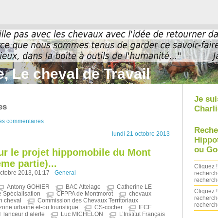
, Le cheval de Travail
Je sui
es
Charli
des commentaires
Reche
lundi 21 octobre 2013
Hippo
ou Go
ur le projet hippomobile du Mont
me partie)...
Cliquez !
octobre 2013, 01:17 -
General
recherch
recherch
Antony GOHIER
BAC Attelage
Catherine LE
Cliquez !
de Spécialisation
CFPPA de Montmorot
chevaux
recherch
n cheval
Commission des Chevaux Territoriaux
recherch
zone urbaine et-ou touristique
CS-cocher
IFCE
lanceur d alerte
Luc MICHELON
L’Institut Français