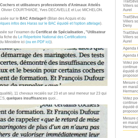
TraitStiva
 Cochers et utilisateurs professionnels d’Animaux Attelés
Villers 
Aurel
 : Olivier COURTHIADE, Yves DECAVELLE et Luc MICHELON.
TraitStiva
basée sur le
BAC Attelage®
(Bilan des Acquis et du
Villers 
uelques infos des Haras sur le BAC équidé et l'option attelage
).
Deny
basée sur l’examen du
Certificat de Spécialisation , "Utilisateur
TraitStiva
Villers 
r la fiche du
Le Répertoire National des Certifications
Aurel
 du Ministère ici
(ou en PDF ici)
).
Agenda 
Agenda 
Votez po
continue
équidé d
proposon
Mesure d
en maraî
Hermance
it qualité), 11 chevaux recalés sur 23 et un seul meneur sur 23 qui
Votez po
 CS,
quelques insuffisances
quoi...
continue
équidé d
proposon
Mesure d
en maraî
Hermance