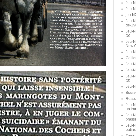
Jeu-N
Jeu-N
jeu-N7
Jeu-N8
de-19
Jeu-N
(5)
Jeu-N1
New O
Jeu-N
Collie
Jeu-N1
Jeu-N
Jeu-N
(3)
Jeu-N
Bours
Ressor
Jeu-N1
un tra
Jeu-N1
brasse
Jeu-N
patins
Trucs 