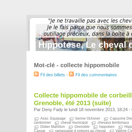
Hippotese, Le cheval d
Mot-clé - collecte hippomobile
Fil des billets
-
Fil des commentaires
Collecte hippomobile de corbeill
Grenoble, été 2013 (suite)
Par Deny Fady le lundi 18 novembre 2013, 18:24 -
Asso. Equipage
benne Ochsner
Capucine Di
cantonnier
cheval municipal
chevaux territoriaux
Didier Mahillon
Grenoble
hippoben
Hipp
Cassar
ramassage d ordures au cheval
Valérie Co