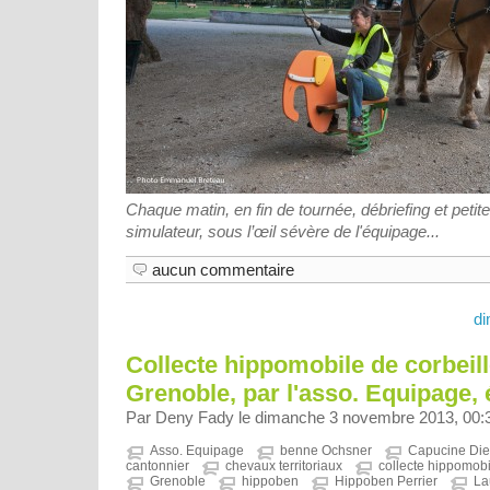
Chaque matin, en fin de tournée, débriefing et petit
simulateur, sous l’œil sévère de l'équipage...
aucun commentaire
d
Collecte hippomobile de corbeil
Grenoble, par l'asso. Equipage, 
Par Deny Fady le dimanche 3 novembre 2013, 00:
Asso. Equipage
benne Ochsner
Capucine Di
cantonnier
chevaux territoriaux
collecte hippomobi
Grenoble
hippoben
Hippoben Perrier
La