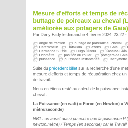
Mesure d'efforts et temps de ré
buttage de poireaux au cheval (
améliorée aux potagers de Gaia)
Par Deny Fady le dimanche 4 février 2024, 23:22 -
angle de traction
buttage de poireaux au cheval
Datafficheur
DataPalo
efforts
Gaïa
Hermance Suisse
Hugo Dufour
Kassine-Gaia
Odomètre
position du collier
potagers de Gaia
puissance
puissance instantanée
Tachymètre
Suite du
précédent billet
sur la recherche d'une mé
mesure d'efforts et temps de récupération chez un é
de travail.
Nous en étions resté au calcul de la puissance in
cheval :
La Puissance (en watt) = Force (en Newton) x V
mètre/seconde)
NB1 : on aurait aussi pu écrire que la puissance P (
newton.mètre) / Temps (en seconde) car le Travail