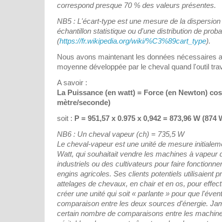
correspond presque 70 % des valeurs présentes.
NB5 : L'écart-type est une mesure de la dispersion
échantillon statistique ou d'une distribution de probab
(
https://fr.wikipedia.org/wiki/%C3%89cart_type
).
Nous avons maintenant les données nécessaires au
moyenne développée par le cheval quand l'outil trav
A savoir :
La Puissance (en watt) = Force (en Newton) cos 
mètre/seconde)
soit :
P = 951,57 x 0.975 x 0,942 = 873,96 W (874 
NB6 : Un cheval vapeur (ch) = 735,5 W
Le cheval-vapeur est une unité de mesure initiale
Watt, qui souhaitait vendre les machines à vapeur 
industriels ou des cultivateurs pour faire fonctionne
engins agricoles. Ses clients potentiels utilisaien
attelages de chevaux, en chair et en os, pour effectue
créer une unité qui soit « parlante » pour que l'évent
comparaison entre les deux sources d'énergie. Ja
certain nombre de comparaisons entre les machines