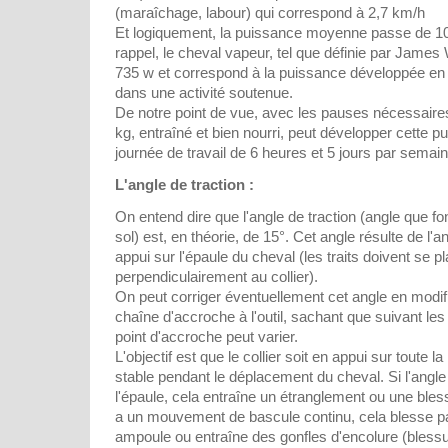
(maraîchage, labour) qui correspond à 2,7 km/h
Et logiquement, la puissance moyenne passe de 1
rappel, le cheval vapeur, tel que définie par James
735 w et correspond à la puissance développée e
dans une activité soutenue.
De notre point de vue, avec les pauses nécessaire
kg, entraîné et bien nourri, peut développer cette 
journée de travail de 6 heures et 5 jours par semain
L'angle de traction :
On entend dire que l'angle de traction (angle que fon
sol) est, en théorie, de 15°. Cet angle résulte de l'ang
appui sur l'épaule du cheval (les traits doivent se pl
perpendiculairement au collier).
On peut corriger éventuellement cet angle en modifi
chaîne d'accroche à l'outil, sachant que suivant les 
point d'accroche peut varier.
L'objectif est que le collier soit en appui sur toute l
stable pendant le déplacement du cheval. Si l'angle 
l'épaule, cela entraîne un étranglement ou une blessu
a un mouvement de bascule continu, cela blesse p
ampoule ou entraîne des gonfles d'encolure (bless