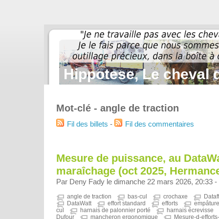
Hippotese, Le cheval d
Mot-clé - angle de traction
Fil des billets
-
Fil des commentaires
Mesure de puissance, au DataWa
maraîchage (oct 2025, Hermance
Par Deny Fady le dimanche 22 mars 2026, 20:33 -
angle de traction
bas-cul
crochaxe
Dataf
DataWatt
effort standard
efforts
empâture
cul
harnais de palonnier porté
harnais écrevisse
Dufour
mancheron ergonomique
Mesure-d-efforts-