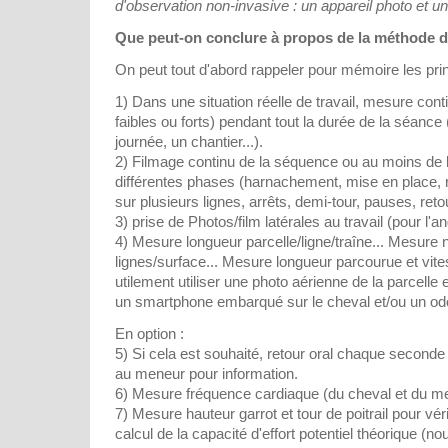
d'observation non-invasive : un appareil photo et u
Que peut-on conclure à propos de la méthode d
On peut tout d'abord rappeler pour mémoire les pri
1) Dans une situation réelle de travail, mesure conti
faibles ou forts) pendant tout la durée de la séance 
journée, un chantier...).
2) Filmage continu de la séquence ou au moins de
différentes phases (harnachement, mise en place, rég
sur plusieurs lignes, arrêts, demi-tour, pauses, ret
3) prise de Photos/film latérales au travail (pour l'an
4) Mesure longueur parcelle/ligne/traîne... Mesure
lignes/surface... Mesure longueur parcourue et vites
utilement utiliser une photo aérienne de la parcell
un smartphone embarqué sur le cheval et/ou un od
En option :
5) Si cela est souhaité, retour oral chaque secon
au meneur pour information.
6) Mesure fréquence cardiaque (du cheval et du m
7) Mesure hauteur garrot et tour de poitrail pour vér
calcul de la capacité d'effort potentiel théorique (n