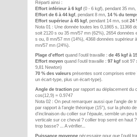
Réparti ainsi :
Effort inférieur à 6 kgf
(0 - 6 kgf), pendant 35 mn,
Effort de 6 à 44 kgf
, pendant 8 mn,
14 % du temps
Effort supérieur à 45 kgf
, pendant 14 mn, soit
24 
Nota 01 : Une donnée toutes les 0,1865 s, 11368 do
soit 2120 s ou 35 mn/57 mn (62%), 2654 données ent
s ou, 8 mn/57 mn (14%), 4368 données supérieur à 
mn/57 mn (24%).
Plage d'effort
quand l'outil travaille :
de 45 kgf à 1
Effort moyen
quand l'outil travaille :
97 kgf
soit 97 
9,81 Newton)
70 % des valeurs
présentes sont comprises entre
un écart-type, plus un écart-type).
Angle de traction
par rapport au déplacement du 
cos(12,9) = 0.9747
Nota 02 : On peut remarquer aussi que l'angle de tra
par rapport à l'angle théorique (15°), sur la photo de 
d'inclinaison du collier sur l'épaule, semble un peu t
verticale sur ce cheval ? collier trop serré en haut 
trop basse? ... A vérifier...
Puissance moyenne
nécessaire pour que l'outil trav