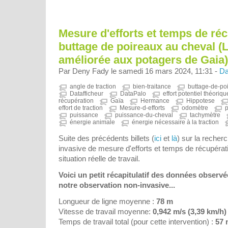
Mesure d'efforts et temps de ré
buttage de poireaux au cheval (
améliorée aux potagers de Gaia)
Par Deny Fady le samedi 16 mars 2024, 11:31 -
Da
angle de traction
bien-traitance
buttage-de-po
Datafficheur
DataPalo
effort potentiel théoriqu
récupération
Gaïa
Hermance
Hippotese
effort de traction
Mesure-d-efforts
odomètre
p
puissance
puissance-du-cheval
tachymètre
énergie animale
énergie nécessaire à la traction
Suite des précédents billets (
ici
et
là
) sur la reche
invasive de mesure d'efforts et temps de récupéra
situation réelle de travail.
Voici un petit récapitulatif des données observé
notre observation non-invasive...
Longueur de ligne moyenne :
78 m
Vitesse de travail moyenne:
0,942 m/s (3,39 km/h)
Temps de travail total (pour cette intervention) :
57 