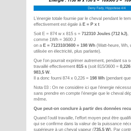
L'énergie totale fournie par le cheval pendant le temps
effectivement est égale à
E = P x t
Soit E = 874 w x 815 s =
712310 Joules (712 kJ)
,
comme 1Wh = 3600 J
on a
E = 712310/3600 = 198 Wh
(Watt-heure, Wh, u
utilisée en électricité, plus parlante).
Que l'on pourrait exprimer autrement, pendant sa s
travaillé effectivement
815 s
(soit 815/3600 =
0,226
983,5 W
.
Il a donc fourni 874 x 0,226 =
198 Wh
(pendant que l
Nota 03 : On ne considère ici que l'énergie nécessaire
sans prendre en compte l'énergie que le cheval dé
même.
Que peut-on conclure à partir des données recue
Quand l'outil travaille, l'effort moyen peut être qualif
qui se confirme dans la valeur de la puissance néc
supérieure à un cheval vapeur (
735,5 W
). Par cont