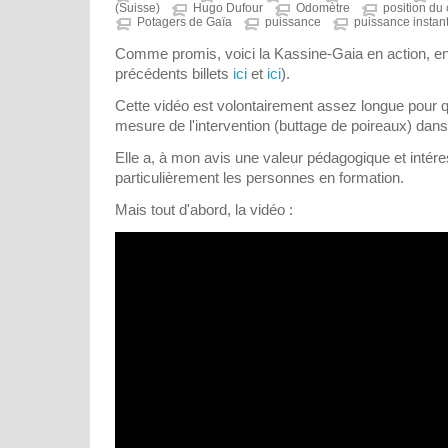
(Suisse)
Hugo Dufour
Odomètre
position du 
Potagers de Gaïa
puissance
puissance instan
Comme promis, voici la Kassine-Gaia en action, en
précédents billets
ici
et
ici
).
Cette vidéo est volontairement assez longue pour 
mesure de l'intervention (buttage de poireaux) dan
Elle a, à mon avis une valeur pédagogique et intér
particulièrement les personnes en formation.
Mais tout d'abord, la vidéo :