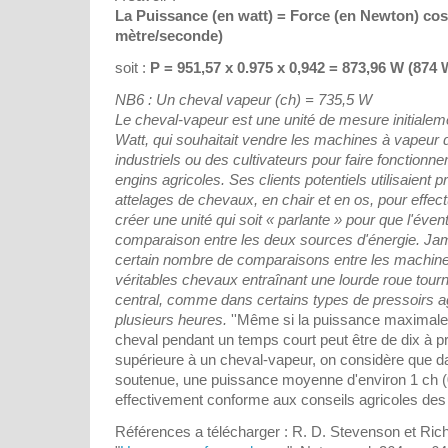
La Puissance (en watt) = Force (en Newton) cos 
mètre/seconde)
soit :
P = 951,57 x 0.975 x 0,942 = 873,96 W (874 
NB6 : Un cheval vapeur (ch) = 735,5 W
Le cheval-vapeur est une unité de mesure initiale
Watt, qui souhaitait vendre les machines à vapeur 
industriels ou des cultivateurs pour faire fonctionne
engins agricoles. Ses clients potentiels utilisaien
attelages de chevaux, en chair et en os, pour effectue
créer une unité qui soit « parlante » pour que l'évent
comparaison entre les deux sources d'énergie. Ja
certain nombre de comparaisons entre les machines
véritables chevaux entraînant une lourde roue tourn
central, comme dans certains types de pressoirs ag
plusieurs heures.
''Même si la puissance maximale
cheval pendant un temps court peut être de dix à p
supérieure à un cheval-vapeur, on considère que da
soutenue, une puissance moyenne d'environ 1 ch (
effectivement conforme aux conseils agricoles des
Références a télécharger : R. D. Stevenson et Ric