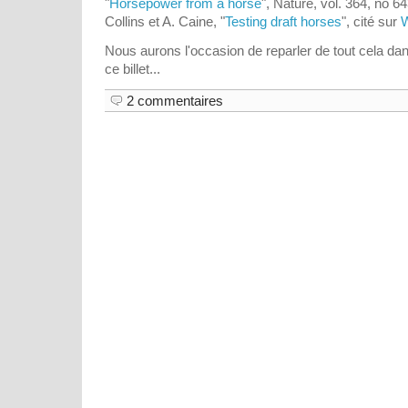
"
Horsepower from a horse
", Nature, vol. 364, no 643
Collins et A. Caine, "
Testing draft horses
", cité sur
W
Nous aurons l'occasion de reparler de tout cela dan
ce billet...
2 commentaires