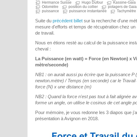
Hermance Suisse
Hugo Dufour
Kassine-Gaia
Odomètre
position du collier
potagers de Gaia
puissance
puissance instantanée
Tachymètre
Suite du
précédent billet
sur la recherche d'une mé
mesure d'efforts et temps de récupération chez un é
de travail.
Nous en étions resté au calcul de la puissance in
cheval :
La Puissance (en watt) = Force (en Newton) x V
mètre/seconde)
NB1 : on aurait aussi pu écrire que la puissance P (
newton.mètre) / Temps (en seconde) car le Travail
force (N) x une distance (m)
NB2 : Quand la force n'est pas tout à fait alignée 
forme un angle, on utilise le cosinus de cet angle po
Pour mémoire, je vous redonne les 3 diapos que j'a
présentation à Avignon en 2018.