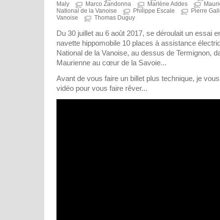
Maly
Marco Zandonna
Marlène Addes
Mauri
National de la Vanoise
Philippe Escale
Pierre Gall
Vanoise
Thomas Duguy
Du 30 juillet au 6 août 2017, se déroulait un essai en
navette hippomobile 10 places à assistance électri
National de la Vanoise, au dessus de Termignon, da
Maurienne au cœur de la Savoie...
Avant de vous faire un billet plus technique, je vous
vidéo pour vous faire rêver...