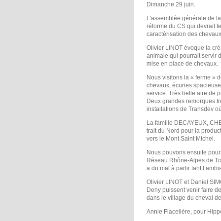
Dimanche 29 juin.
L'assemblée générale de la 
réforme du CS qui devrait te
caractérisation des chevaux
Olivier LINOT évoque la cré
animale qui pourrait servir d
mise en place de chevaux.
Nous visitons la « ferme » d
chevaux, écuries spacieuse
service. Très belle aire de 
Deux grandes remorques très
installations de Transdev où
La famille DECAYEUX, CHEV
trait du Nord pour la produc
vers le Mont Saint Michel.
Nous pouvons ensuite pour
Réseau Rhône-Alpes de Trac
a du mal à partir tant l’ambi
Olivier LINOT et Daniel SIMO
Deny puissent venir faire d
dans le village du cheval d
Annie Flacelière, pour Hipp