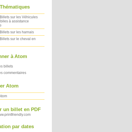
 Thématiques
Billets sur les Véhicules
iles à assistance
e
Billets sur les harnais
Billets sur le cheval en
nner à Atom
es billets
des commentaires
ler Atom
 Atom
 un billet en PDF
ww.printfriendly.com
ation par dates