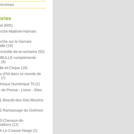
Archives
ories
al
(605)
rche-Matériel-Harnais
rche sur le Harnais
atte
(19)
insolite-de-la-semaine
(55)
OBULLE-compléments-
s
(9)
te-et-Cirque
(18)
u d'Art dans ce monde de
(7)
othèque Numérique TA
(2)
de Presse - Livres - Sites
1-Boeufs-des-Gds-Moulins
N2-Ramassage-du-Goémon
3-Chevaux-de-
rations
(12)
4-Le-Chasse-Neige
(2)