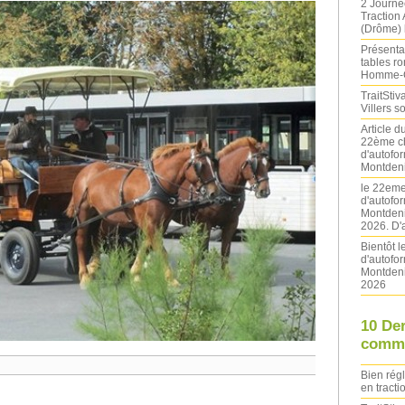
2 Journé
Traction
(Drôme) l
Présentat
tables ro
Homme-
TraitStiva
Villers 
Article 
22ème ch
d'autofo
Montdeni
le 22eme
d'autofo
Montdeni
2026. D'
Bientôt 
d'autofo
Montdeni
2026
10 De
comme
Bien rég
en tracti