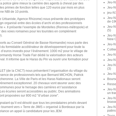
Jeu-N
a police gère mieux la carrière des agents à cheval par des
Jeu-N
des primes de fonction telles que 120 euros par mois en plus
une NBI de 10 points.
jeu-N7
Jeu-N8
e Urbaniste, Agence Rhizome) nous présente des prototypes
de-19
gn organisé entre des écoles d’archi et des professionnels
Jeu-N
ille ». Il présente l’exemple de Mordelles (Rennes-métropole) et
(5)
r des voies romaines pour les touristes en complément
Jeu-N1
).
New O
sports au Conseil Général de Basse-Normandie) nous parle des
Jeu-N
 du formidable accélérateur de développement pour toute la
Collie
d’euros investis pour l’événement. 1000 m2 pour le village de
Jeu-N1
Normandy Horse Trade Fair dédié la valorisation des acteurs
. Il informe que le Haras du Pin va ouvrir une formation pour
Jeu-N
Jeu-N
(3)
ET (de la CNCT) nous présentent l’organisation du village du
Jeu-N
résence de professionnels tels que Bernard MICHON, Patrick
Bours
heronne. La Ville de Paris et les Haras Nationaux seront
vénement exceptionnel. 20 chevaux vont œuvrer avec des
Ressor
communes pour le hersage des carrières et l’assistance
Jeu-N1
. Les écuries seront accessibles au public. Des animations
un tra
ront proposées sur 800 m2 "d’urban zone".
Jeu-N1
brasse
nalant qu’il est désolé que tous les prestataires privés devant
Jeu-N
e tournent vers « Terre de JIMS » organisé à Bordeaux par la
patins
lance un appel à candidature pour les JEM.
Trucs 