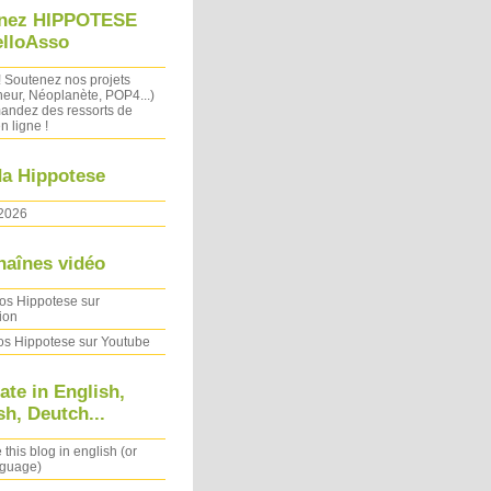
nez HIPPOTESE
elloAsso
! Soutenez nos projets
heur, Néoplanète, POP4...)
ndez des ressorts de
n ligne !
a Hippotese
2026
haînes vidéo
os Hippotese sur
ion
os Hippotese sur Youtube
ate in English,
h, Deutch...
 this blog in english (or
nguage)