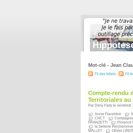
Hippotese
Mot-clé - Jean Cl
Fil des billets
-
Fil 
Compte-rendu d
Territoriales au
Par Deny Fady le vendredi 
Annie Flacelière
A
CNCT
Compagnie 
FRANZETTI
Florence
la Sellerie Percheronne
MALLET
Olivier LINO