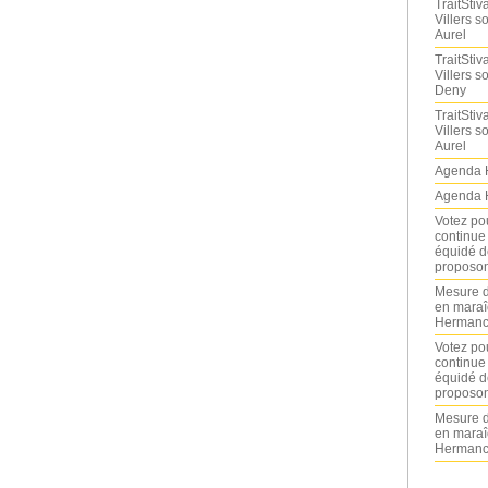
TraitStiva
Villers 
Aurel
TraitStiva
Villers 
Deny
TraitStiva
Villers 
Aurel
Agenda 
Agenda 
Votez po
continue
équidé d
proposon
Mesure d
en maraî
Hermance
Votez po
continue
équidé d
proposon
Mesure d
en maraî
Hermance