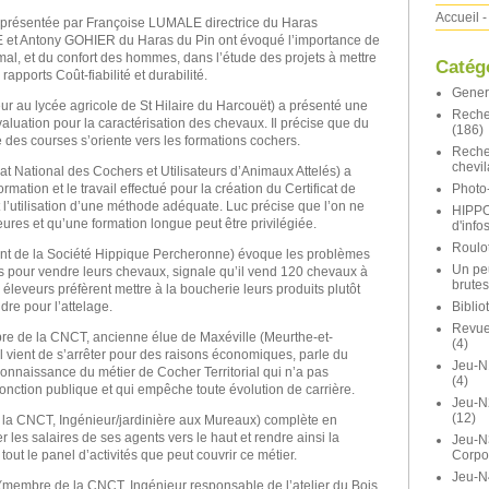
Accueil
-
eprésentée par Françoise LUMALE directrice du Haras
 et Antony GOHIER du Haras du Pin ont évoqué l’importance de
imal, et du confort des hommes, dans l’étude des projets à mettre
Catég
rapports Coût-fiabilité et durabilité.
Gener
r au lycée agricole de St Hilaire du Harcouët) a présenté une
Reche
aluation pour la caractérisation des chevaux. Il précise que du
(186)
des courses s’oriente vers les formations cochers.
Reche
chevil
 National des Cochers et Utilisateurs d’Animaux Attelés) a
Photo-
rmation et le travail effectué pour la création du Certificat de
 l’utilisation d’une méthode adéquate. Luc précise que l’on ne
HIPP
ures et qu’une formation longue peut être privilégiée.
d'info
Roulot
t de la Société Hippique Percheronne) évoque les problèmes
Un pe
s pour vendre leurs chevaux, signale qu’il vend 120 chevaux à
brutes
s éleveurs préfèrent mettre à la boucherie leurs produits plutôt
Bibli
dre pour l’attelage.
Revue 
 de la CNCT, ancienne élue de Maxéville (Meurthe-et-
(4)
al vient de s’arrêter pour des raisons économiques, parle du
Jeu-N
connaissance du métier de Cocher Territorial qui n’a pas
(4)
fonction publique et qui empêche toute évolution de carrière.
Jeu-
(12)
la CNCT, Ingénieur/jardinière aux Mureaux) complète en
er les salaires de ses agents vers le haut et rendre ainsi la
Jeu-N
Corpo
tout le panel d’activités que peut couvrir ce métier.
Jeu-N
embre de la CNCT, Ingénieur responsable de l’atelier du Bois