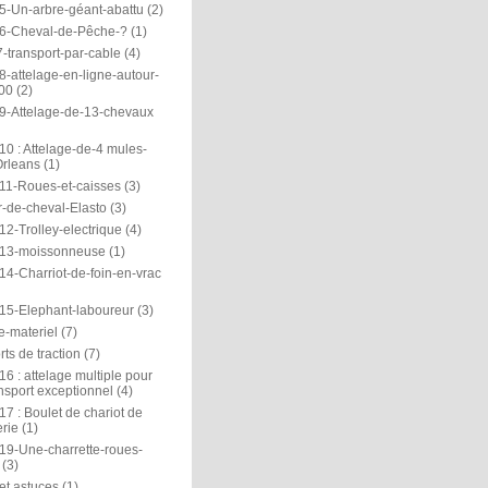
5-Un-arbre-géant-abattu
(2)
6-Cheval-de-Pêche-?
(1)
-transport-par-cable
(4)
-attelage-en-ligne-autour-
00
(2)
9-Attelage-de-13-chevaux
0 : Attelage-de-4 mules-
rleans
(1)
11-Roues-et-caisses
(3)
r-de-cheval-Elasto
(3)
2-Trolley-electrique
(4)
13-moissonneuse
(1)
14-Charriot-de-foin-en-vrac
15-Elephant-laboureur
(3)
e-materiel
(7)
ts de traction
(7)
6 : attelage multiple pour
nsport exceptionnel
(4)
7 : Boulet de chariot de
rie
(1)
19-Une-charrette-roues-
(3)
et astuces
(1)