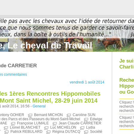
, Le cheval de Travail
Je sui
aude CARRETIER
Charli
des commentaires
Reche
vendredi 1 août 2014
Hippo
ou Go
es 1ères Rencontres Hippomobiles
 Mont Saint Michel, 28-29 juin 2014
Cliquez !
1 août 2014, 16:56 -
General
recherch
recherch
ntony GOHIER
Bernard MICHON
Caroline SUN
Cliquez !
des Parcs et des Passeurs du Mont-Saint-Michel
Edwige
recherch
 MAE
Françoise LUMALE
Jean Claude CARRETIER
recherch
Lionel BLANCHET
Luc MICHELON
Lydia
T
Patrick REBULARD
Régina DUTACQ
Société