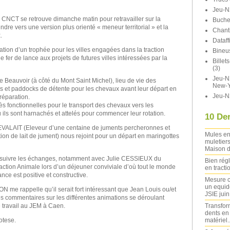
Jeu-N
CNCT se retrouve dimanche matin pour retravailler sur la
Buche
ndre vers une version plus orienté « meneur territorial » et la
Chant
.
Dataff
ation d’un trophée pour les villes engagées dans la traction
Bineu
e fer de lance aux projets de futures villes intéressées par la
Bille
(3)
Jeu-N2
e Beauvoir (à côté du Mont Saint Michel), lieu de vie des
New-Y
s et paddocks de détente pour les chevaux avant leur départ en
Jeu-N
préparation.
 fonctionnelles pour le transport des chevaux vers les
 ils sont harnachés et attelés pour commencer leur rotation.
10 Der
ALAIT (Eleveur d’une centaine de juments percheronnes et
Mules en
tion de lait de jument) nous rejoint pour un départ en maringottes
muletiers
Maison d
suivre les échanges, notamment avec Julie CESSIEUX du
Bien rég
tion Animale lors d’un déjeuner conviviale d’où tout le monde
en tracti
ance est positive et constructive.
Mesure c
un equide
N me rappelle qu’il serait fort intéressant que Jean Louis ou/et
JSIE jui
es commentaires sur les différentes animations se déroulant
Transfor
e travail au JEM à Caen.
dents en
matériel..
otese.