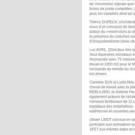
de Vincennes) signale que l
fiches de poste complètes, 
pour les cavaliers ainsi qu’
Thierry DUPEUX, (Architect
issus d’un concours de desi
autour du «vivant dans la v
la présence de calèches su
d’écopastoralisme (slow city
Luc AVRIL, (Directeur des 
Jeux équestres mondiaux et
Normandie avec 75 millions 
travail et 1000 m2 pour le 
normands du monde du cheval
les drivers.
Caroline SUN et Lydia MALL
cheval de travail avec la p
REBULARD, la Sellerie Perc
également acteurs de cet é
meneurs territoriaux de 11 
logistique des installations
extérieures et couvertes se
Olivier LINOT conclue en sig
participer aux animations s
SFET aux mêmes dates et re