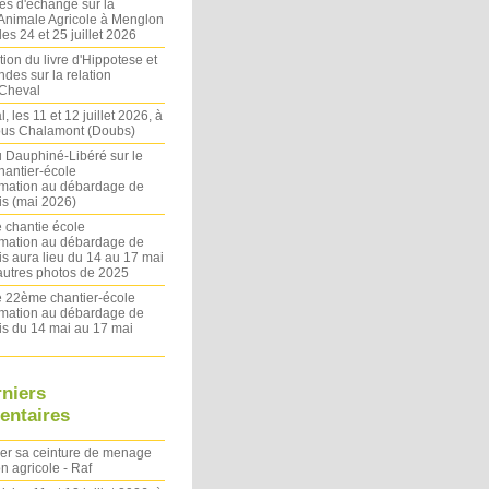
es d'échange sur la
 Animale Agricole à Menglon
es 24 et 25 juillet 2026
ion du livre d'Hippotese et
ndes sur la relation
Cheval
l, les 11 et 12 juillet 2026, à
sous Chalamont (Doubs)
du Dauphiné-Libéré sur le
antier-école
rmation au débardage de
s (mai 2026)
 chantie école
rmation au débardage de
s aura lieu du 14 au 17 mai
autres photos de 2025
le 22ème chantier-école
rmation au débardage de
s du 14 mai au 17 mai
rniers
ntaires
ler sa ceinture de menage
on agricole - Raf