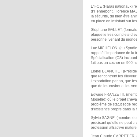
L'IFCE (Haras nationaux) r
d’Hennebont, Florence MAE
la sécurité, du bien être an
en place en insistant sur les 
Stéphane GALLET, (formateu
plaquette très complète d’év
personnel venant du monde 
Luc MICHELON, (du Syndicat
rappelé l’importance de la fo
Spécialisation (CS) incluant
fait pas un cocher en 900 he
Lionel BLANCHET (Présiden
que rencontrent les éleveur
l’exportation par an, que le
que de les castrer et les ven
Edwige FRANZETTI, (membre
Moselle)) où le projet chev
problème de statut et de re
d’existence propre dans la 
Sylvie SAGNE, (membre de 
précisant qu’elle ne peut tir
profession attractive malgré 
Jean Claude CARRETIER, (m