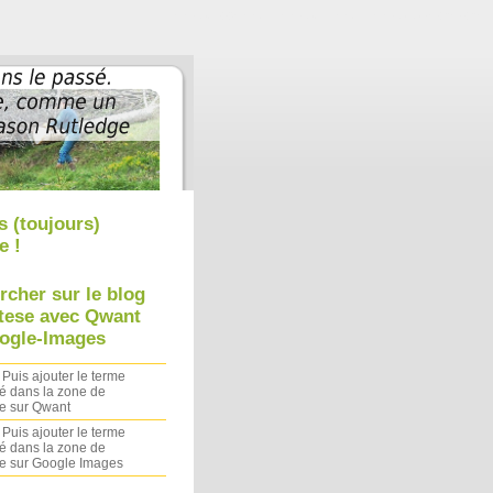
Aller au contenu
|
Aller au menu
|
Aller à la recherche
s (toujours)
e !
rcher sur le blog
tese avec Qwant
ogle-Images
 Puis ajouter le terme
é dans la zone de
e sur Qwant
 Puis ajouter le terme
é dans la zone de
e sur Google Images