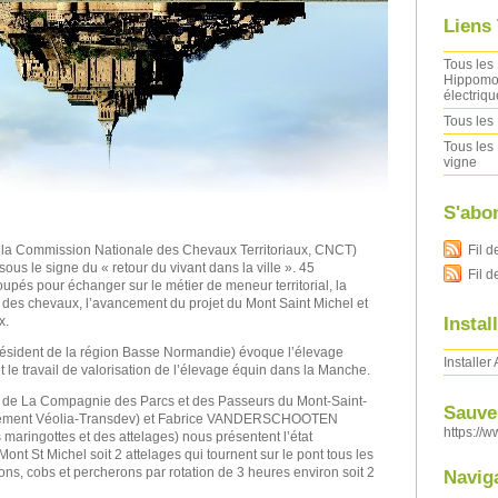
Liens
Tous les 
Hippomob
électriqu
Tous les 
Tous les 
vigne
S'abo
Fil d
e la Commission Nationale des Chevaux Territoriaux, CNCT)
ous le signe du « retour du vivant dans la ville ». 45
Fil 
upés pour échanger sur le métier de meneur territorial, la
on des chevaux, l’avancement du projet du Mont Saint Michel et
Instal
x.
ésident de la région Basse Normandie) évoque l’élevage
Installer
 le travail de valorisation de l’élevage équin dans la Manche.
 de La Compagnie des Parcs et des Passeurs du Mont-Saint-
Sauver
ement Véolia-Transdev) et Fabrice VANDERSCHOOTEN
https://w
aringottes et des attelages) nous présentent l’état
nt St Michel soit 2 attelages qui tournent sur le pont tous les
ons, cobs et percherons par rotation de 3 heures environ soit 2
Navig