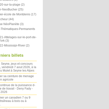
20-sur-la-plage
(2)
r-NeoBucher
(25)
ier-école de Montdenis
(17)
icheur
(44)
se NéoPlanète
(3)
ts-Thématiques-Permanents
1-Attelages-sur-le-port-de-
ork
(3)
22-Mississipi-River
(2)
niers billets
 Seyne, jeux et concours
, vendredi 7 aout 2026, à la
u Mulet à Seyne les Alpes
ler sa ceinture de menage
on agricole
ontinue de la puissance d-
 de travail - Deny Fady -
n 2026
mer un canadien 7 ou 9
 traîneau à bois ou à
.