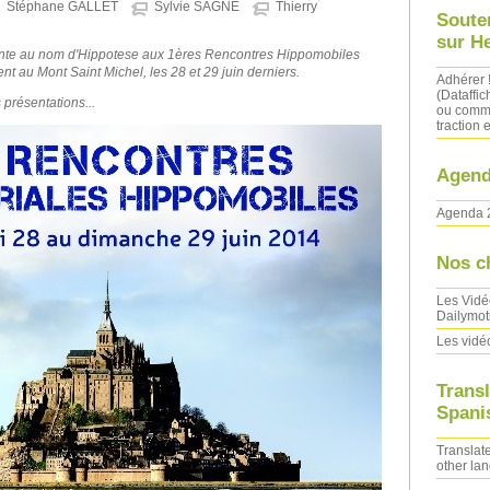
Stéphane GALLET
Sylvie SAGNE
Thierry
Soute
sur H
sente au nom d'Hippotese aux 1ères Rencontres Hippomobiles
ent au Mont Saint Michel, les 28 et 29 juin derniers.
Adhérer 
(Dataffic
présentations...
ou comma
traction e
Agend
Agenda 
Nos c
Les Vidé
Dailymot
Les vidé
Transl
Spanis
Translate
other la