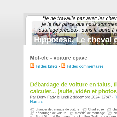
Hippotese, Le cheval d
Mot-clé - voiture épave
Fil des billets
-
Fil des commentaires
Débardage de voiture en talus, Il
calculer... (suite, vidéo et photos.
Par Deny Fady le lundi 2 décembre 2024, 17:47 -
R
Harnais
chantier dépannage de voiture
Chartreuse
ch
débardage de voiture
matériel de mouflage
N
Saint Pierre d Entremont
Un Seul Trait
voiture