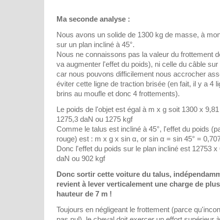
Ma seconde analyse :
Nous avons un solide de 1300 kg de masse, à mon
sur un plan incliné à 45°.
Nous ne connaissons pas la valeur du frottement de 
va augmenter l'effet du poids), ni celle du câble sur 
car nous pouvons difficilement nous accrocher asse
éviter cette ligne de traction brisée (en fait, il y a 4 
brins au moufle et donc 4 frottements).
Le poids de l'objet est égal à m x g soit 1300 x 9,
1275,3 daN ou 1275 kgf
Comme le talus est incliné à 45°, l'effet du poids (pa
rouge) est : m x g x sin α, or sin α = sin 45° = 0,70
Donc l'effet du poids sur le plan incliné est 12753 
daN ou 902 kgf
Donc sortir cette voiture du talus, indépendam
revient à lever verticalement une charge de plu
hauteur de 7 m !
Toujours en négligeant le frottement (parce qu'inc
pas nul), le cheval doit exercer un effort supérieur