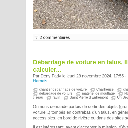
2 commentaires
Débardage de voiture en talus, Il
calculer...
Par Deny Fady le jeudi 28 novembre 2024, 17:55 -
Harnais
chantier dépannage de voiture
Chartreuse
ch
débardage de voiture
matériel de mouflage
N
ciseau
ravin
Saint Pierre d Entremont
Un Seu
On nous demande parfois de sortir des objets (gr
voiture...) tombés en contrebas d'un talus, en gén
accessibles, en bord de rivière ou dans des sites s
Il est intéressant, avant d'accepter la mission, d'éva