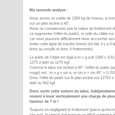
Ma seconde analyse :
Nous avons un solide de 1300 kg de masse, à mon
sur un plan incliné à 45°.
Nous ne connaissons pas la valeur du frottement de 
va augmenter l'effet du poids), ni celle du câble sur 
car nous pouvons difficilement nous accrocher asse
éviter cette ligne de traction brisée (en fait, il y a 4 
brins au moufle et donc 4 frottements).
Le poids de l'objet est égal à m x g soit 1300 x 9,
1275,3 daN ou 1275 kgf
Comme le talus est incliné à 45°, l'effet du poids (pa
rouge) est : m x g x sin α, or sin α = sin 45° = 0,70
Donc l'effet du poids sur le plan incliné est 12753 
daN ou 902 kgf
Donc sortir cette voiture du talus, indépendam
revient à lever verticalement une charge de plu
hauteur de 7 m !
Toujours en négligeant le frottement (parce qu'inc
pas nul), le cheval doit exercer un effort supérieur