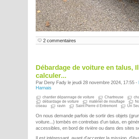
2 commentaires
Débardage de voiture en talus, Il
calculer...
Par Deny Fady le jeudi 28 novembre 2024, 17:55 -
Harnais
chantier dépannage de voiture
Chartreuse
ch
débardage de voiture
matériel de mouflage
N
ciseau
ravin
Saint Pierre d Entremont
Un Seu
On nous demande parfois de sortir des objets (gr
voiture...) tombés en contrebas d'un talus, en gén
accessibles, en bord de rivière ou dans des sites s
Il est intéressant, avant d'accepter la mission, d'éva