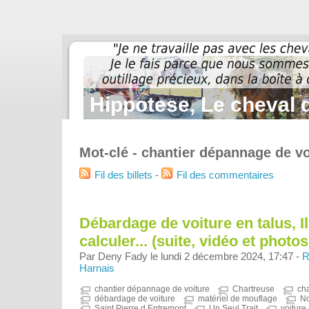
Hippotese, Le cheval d
Mot-clé - chantier dépannage de vo
Fil des billets
-
Fil des commentaires
Débardage de voiture en talus, Il
calculer... (suite, vidéo et photos.
Par Deny Fady le lundi 2 décembre 2024, 17:47 -
R
Harnais
chantier dépannage de voiture
Chartreuse
ch
débardage de voiture
matériel de mouflage
N
Saint Pierre d Entremont
Un Seul Trait
voiture