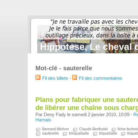
Hippotese, Le cheval d
Mot-clé - sauterelle
Fil des billets
-
Fil des commentaires
Plans pour fabriquer une sauter
de libérer une chaîne sous char
Par Deny Fady le samedi 2 janvier 2010, 10:09 -
Re
Harnais
Bernard Michon
Claude Bertholet
fiche techn
sauterelle
trinqueballe
triqueballe
trique