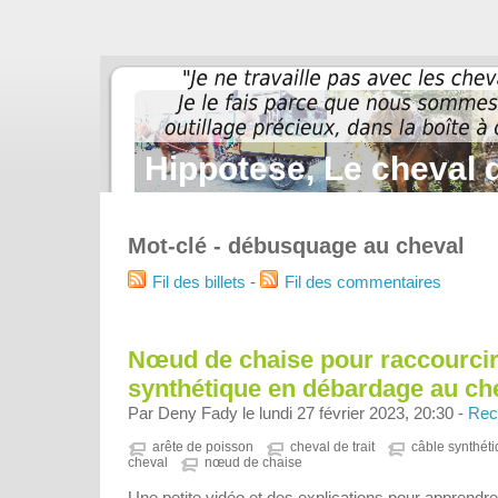
Hippotese, Le cheval d
Mot-clé - débusquage au cheval
Fil des billets
-
Fil des commentaires
Nœud de chaise pour raccourcir
synthétique en débardage au ch
Par Deny Fady le lundi 27 février 2023, 20:30 -
Rec
arête de poisson
cheval de trait
câble synthét
cheval
nœud de chaise
Une petite vidéo et des explications pour apprendr