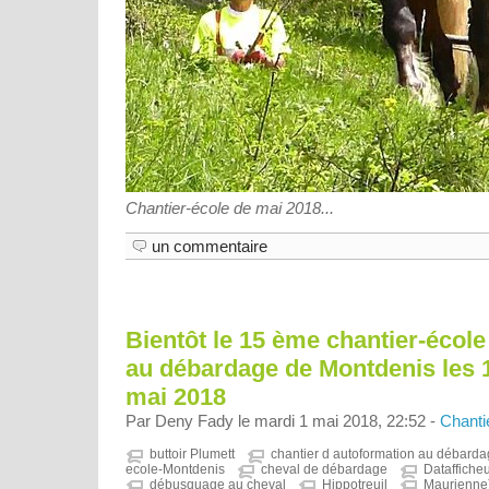
Chantier-école de mai 2018...
un commentaire
Bientôt le 15 ème chantier-école
au débardage de Montdenis les 10
mai 2018
Par Deny Fady le mardi 1 mai 2018, 22:52 -
Chanti
buttoir Plumett
chantier d autoformation au débarda
ecole-Montdenis
cheval de débardage
Dataffiche
débusquage au cheval
Hippotreuil
Maurienne