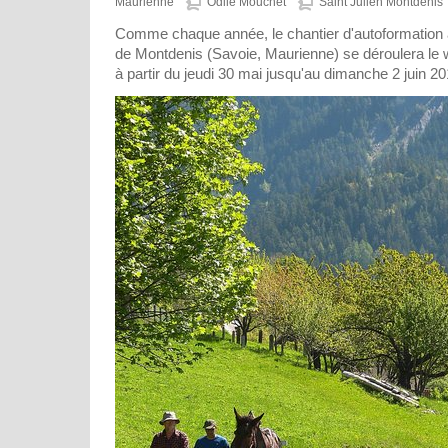
Maurienne
Odile Mouchet
Saint Julien Montdenis
Comme chaque année, le chantier d'autoformation
de Montdenis (Savoie, Maurienne) se déroulera le
à partir du jeudi 30 mai jusqu'au dimanche 2 juin 20