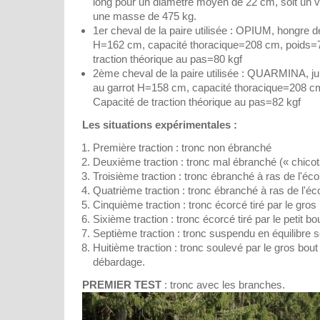
long pour un diamètre moyen de 22 cm, soit un 
une masse de 475 kg.
1er cheval de la paire utilisée : OPIUM, hongre d
H=162 cm, capacité thoracique=208 cm, poids=7
traction théorique au pas=80 kgf
2ème cheval de la paire utilisée : QUARMINA, j
au garrot H=158 cm, capacité thoracique=208 c
Capacité de traction théorique au pas=82 kgf
Les situations expérimentales :
Première traction : tronc non ébranché
Deuxième traction : tronc mal ébranché (« chicot
Troisième traction : tronc ébranché à ras de l'écor
Quatrième traction : tronc ébranché à ras de l'écor
Cinquième traction : tronc écorcé tiré par le gros 
Sixième traction : tronc écorcé tiré par le petit bou
Septième traction : tronc suspendu en équilibre s
Huitième traction : tronc soulevé par le gros bout
débardage.
PREMIER TEST
: tronc avec les branches.