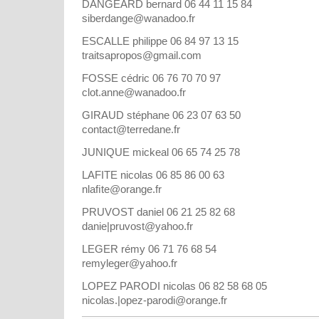
DANGEARD bernard 06 44 11 15 84
siberdange@wanadoo.fr
ESCALLE philippe 06 84 97 13 15
traitsapropos@gmail.com
FOSSE cédric 06 76 70 70 97
clot.anne@wanadoo.fr
GIRAUD stéphane 06 23 07 63 50
contact@terredane.fr
JUNIQUE mickeal 06 65 74 25 78
LAFITE nicolas 06 85 86 00 63
nlaﬁte@orange.fr
PRUVOST daniel 06 21 25 82 68
danie|pruvost@yahoo.fr
LEGER rémy 06 71 76 68 54
remyleger@yahoo.fr
LOPEZ PARODI nicolas 06 82 58 68 05
nicolas.|opez-parodi@orange.fr