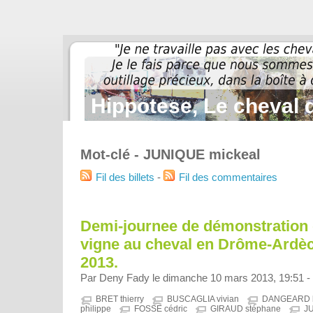
Hippotese, Le cheval d
Mot-clé - JUNIQUE mickeal
Fil des billets
-
Fil des commentaires
Demi-journee de démonstration d
vigne au cheval en Drôme-Ardèch
2013.
Par Deny Fady le dimanche 10 mars 2013, 19:51 -
BRET thierry
BUSCAGLIA vivian
DANGEARD b
philippe
FOSSE cédric
GIRAUD stéphane
J