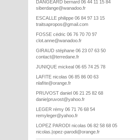
DANGEARD bernard 06 44 11 15 84
siberdange@wanadoo.fr
ESCALLE philippe 06 84 97 13 15
traitsapropos@gmail.com
FOSSE cédric 06 76 70 70 97
clot.anne@wanadoo.fr
GIRAUD stéphane 06 23 07 63 50
contact@terredane.fr
JUNIQUE mickeal 06 65 74 25 78
LAFITE nicolas 06 85 86 00 63
nlaﬁte@orange.fr
PRUVOST daniel 06 21 25 82 68
danie|pruvost@yahoo.fr
LEGER rémy 06 71 76 68 54
remyleger@yahoo.fr
LOPEZ PARODI nicolas 06 82 58 68 05
nicolas.|opez-parodi@orange.fr