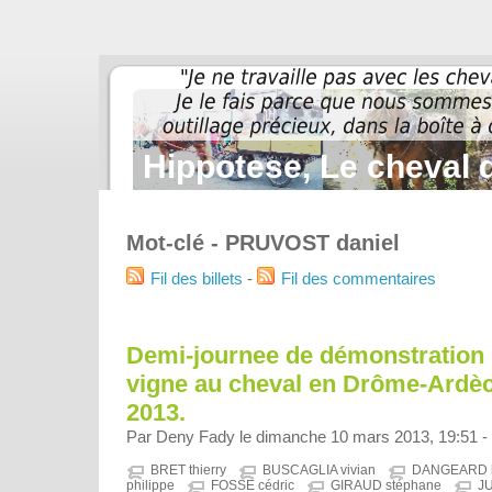
Hippotese, Le cheval d
Mot-clé - PRUVOST daniel
Fil des billets
-
Fil des commentaires
Demi-journee de démonstration d
vigne au cheval en Drôme-Ardèch
2013.
Par Deny Fady le dimanche 10 mars 2013, 19:51 -
BRET thierry
BUSCAGLIA vivian
DANGEARD b
philippe
FOSSE cédric
GIRAUD stéphane
J