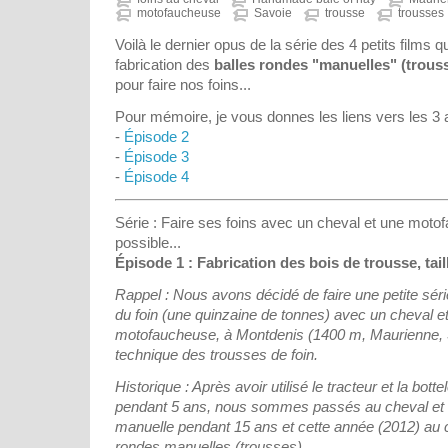
motofaucheuse
Savoie
trousse
trousses
Voilà le dernier opus de la série des 4 petits films q
fabrication des
balles rondes "manuelles" (trous
pour faire nos foins...
Pour mémoire, je vous donnes les liens vers les 3 
-
Épisode 2
-
Épisode 3
-
Épisode 4
Série : Faire ses foins avec un cheval et une moto
possible...
Épisode 1 : Fabrication des bois de trousse, taill
Rappel : Nous avons décidé de faire une petite séri
du foin (une quinzaine de tonnes) avec un cheval e
motofaucheuse, à Montdenis (1400 m, Maurienne, Sa
technique des trousses de foin.
Historique : Après avoir utilisé le tracteur et la bott
pendant 5 ans, nous sommes passés au cheval et 
manuelle pendant 15 ans et cette année (2012) au c
rondes manuelles (trousses)...