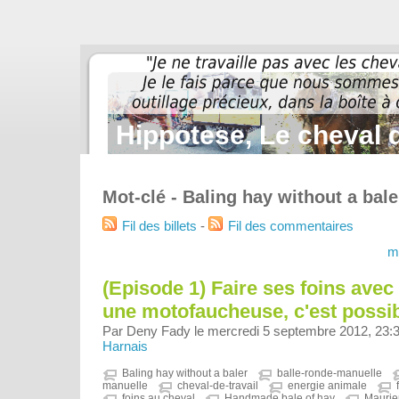
Hippotese, Le cheval d
Mot-clé - Baling hay without a bale
Fil des billets
-
Fil des commentaires
m
(Episode 1) Faire ses foins avec
une motofaucheuse, c'est possible
Par Deny Fady le mercredi 5 septembre 2012, 23:
Harnais
Baling hay without a baler
balle-ronde-manuelle
manuelle
cheval-de-travail
energie animale
foins au cheval
Handmade bale of hay
Mauri