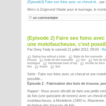
(Episode3) Faire ses foins avec un cheval et...
par
Merci à Zsigmond Vladar pour le tournage, le montage
un commentaire
(Episode 2) Faire ses foins avec
une motofaucheuse, c'est possible
Par Deny Fady le samedi 21 juillet 2012, 09:03 -
Re
Baling hay without a baler
Balle de foin manuelle
trousse
botte de foin manuelle
foin
foin de 
montagne
Handmade bale of hay
récolte du foins
foin
troyes
âne
Série : Faire ses foins avec un cheval et une moto
possible...
Épisode 2 : Fabrication des bois de trousse, po
Rappel : Nous avons décidé de faire une petite séri
du foin (une quinzaine de tonnes) avec un cheval e
motofaucheuse, à Montdenis (1400 m, Maurienne, Sa
technique des trousses de foin.