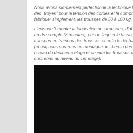
Nous avons simplement perfectionné la technique tr
des "troyes" pour la tension des cordes et la compre
fabriquer simplement, les trousses de 50 à 100 kg.
L'épisode 3 montre la fabrication des trousses, d'a
rendre compte (8 minutes), puis le liage et le tassa
transport en traîneau des trousses et enfin le déc
(et oui, nous sommes en montagne, le chemin derri
niveau du deuxième étage et on jette les trousses 
contrebas au niveau du 1er étage).