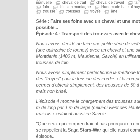
manuelle
cheval de trait
cheval de travail
fai
foin
foins en montagne
Handmade bale of hay
trousse
trousses
troyes
âne
Série :
Faire ses foins avec un cheval et une mo
possible...
Épisode 4 : Transport des trousses avec le cheva
Nous avons décidé de faire une petite série de vidéo
(une quinzaine de tonnes) avec un cheval et une 
Montdenis (1400 m, Maurienne, Savoie) en utilisant
trousses de foin.
Nous avons simplement perfectionné la méthode trad
des "troyes" pour la tension des cordes et la compr
permet d'obtenir simplement, des trousses de 50 à
mais non brisé.
L'épisode 4 montre le chargement des trousses sur
m de long par 1 m de large (celui-ci vient des Haute
mais ils existaient aussi en Savoie.
''Que ceux qui comprendraient pas pourquoi on co
se rappellent la Saga
Stars-War
qui elle aussi co
épisode...