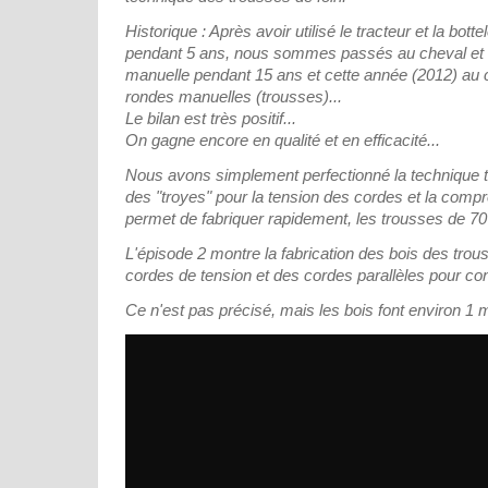
Historique : Après avoir utilisé le tracteur et la bott
pendant 5 ans, nous sommes passés au cheval et 
manuelle pendant 15 ans et cette année (2012) au c
rondes manuelles (trousses)...
Le bilan est très positif...
On gagne encore en qualité et en efficacité...
Nous avons simplement perfectionné la technique tr
des "troyes" pour la tension des cordes et la compr
permet de fabriquer rapidement, les trousses de 70 
L'épisode 2 montre la fabrication des bois des trouss
cordes de tension et des cordes parallèles pour cont
Ce n'est pas précisé, mais les bois font environ 1 