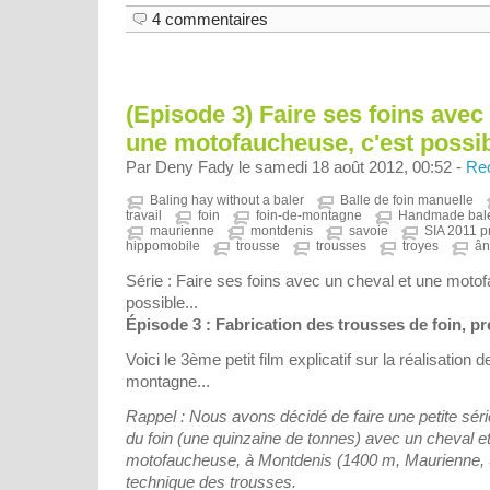
4 commentaires
(Episode 3) Faire ses foins avec
une motofaucheuse, c'est possible
Par Deny Fady le samedi 18 août 2012, 00:52 -
Rec
Baling hay without a baler
Balle de foin manuelle
travail
foin
foin-de-montagne
Handmade bale
maurienne
montdenis
savoie
SIA 2011 p
hippomobile
trousse
trousses
troyes
ân
Série : Faire ses foins avec un cheval et une moto
possible...
Épisode 3 : Fabrication des trousses de foin, pr
Voici le 3ème petit film explicatif sur la réalisation 
montagne...
Rappel : Nous avons décidé de faire une petite série
du foin (une quinzaine de tonnes) avec un cheval e
motofaucheuse, à Montdenis (1400 m, Maurienne, Sa
technique des trousses.