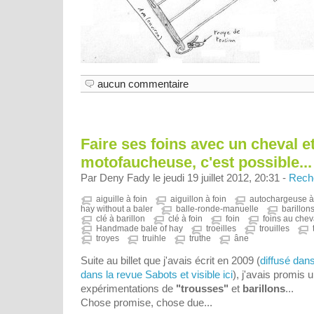
aucun commentaire
Faire ses foins avec un cheval e
motofaucheuse, c'est possible... 
Par Deny Fady le jeudi 19 juillet 2012, 20:31 -
Reche
aiguille à foin
aiguillon à foin
autochargeuse à 
hay without a baler
balle-ronde-manuelle
barillon
clé à barillon
clé à foin
foin
foins au chev
Handmade bale of hay
troeilles
trouilles
troyes
truihle
truthe
âne
Suite au billet que j'avais écrit en 2009 (
diffusé dan
dans la revue Sabots et visible ici
), j'avais promis 
expérimentations de
"trousses"
et
barillons
...
Chose promise, chose due...