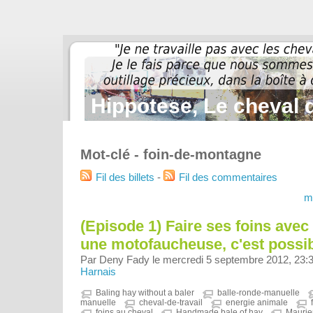
Hippotese, Le cheval d
Mot-clé - foin-de-montagne
Fil des billets
-
Fil des commentaires
m
(Episode 1) Faire ses foins avec
une motofaucheuse, c'est possible
Par Deny Fady le mercredi 5 septembre 2012, 23:
Harnais
Baling hay without a baler
balle-ronde-manuelle
manuelle
cheval-de-travail
energie animale
foins au cheval
Handmade bale of hay
Mauri