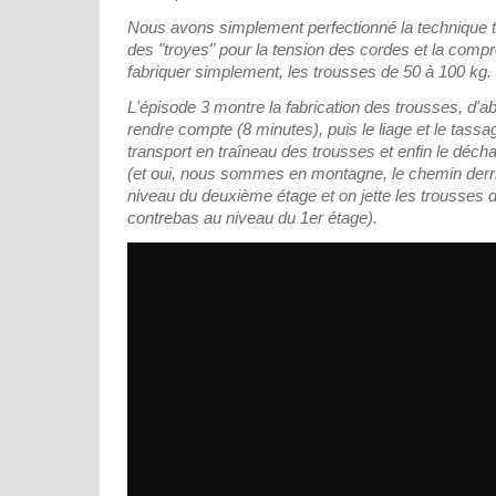
Nous avons simplement perfectionné la technique tr
des "troyes" pour la tension des cordes et la compre
fabriquer simplement, les trousses de 50 à 100 kg.
L'épisode 3 montre la fabrication des trousses, d'a
rendre compte (8 minutes), puis le liage et le tassa
transport en traîneau des trousses et enfin le déc
(et oui, nous sommes en montagne, le chemin derri
niveau du deuxième étage et on jette les trousses 
contrebas au niveau du 1er étage).