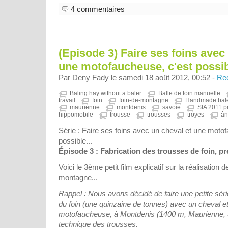
4 commentaires
(Episode 3) Faire ses foins avec
une motofaucheuse, c'est possible
Par Deny Fady le samedi 18 août 2012, 00:52 -
Rec
Baling hay without a baler
Balle de foin manuelle
travail
foin
foin-de-montagne
Handmade bale
maurienne
montdenis
savoie
SIA 2011 p
hippomobile
trousse
trousses
troyes
ân
Série : Faire ses foins avec un cheval et une moto
possible...
Épisode 3 : Fabrication des trousses de foin, pr
Voici le 3ème petit film explicatif sur la réalisation 
montagne...
Rappel : Nous avons décidé de faire une petite série
du foin (une quinzaine de tonnes) avec un cheval e
motofaucheuse, à Montdenis (1400 m, Maurienne, Sa
technique des trousses.