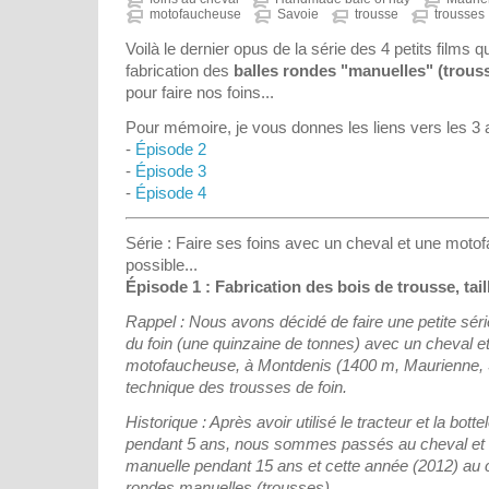
motofaucheuse
Savoie
trousse
trousses
Voilà le dernier opus de la série des 4 petits films q
fabrication des
balles rondes "manuelles" (trous
pour faire nos foins...
Pour mémoire, je vous donnes les liens vers les 3 
-
Épisode 2
-
Épisode 3
-
Épisode 4
Série : Faire ses foins avec un cheval et une moto
possible...
Épisode 1 : Fabrication des bois de trousse, taill
Rappel : Nous avons décidé de faire une petite séri
du foin (une quinzaine de tonnes) avec un cheval e
motofaucheuse, à Montdenis (1400 m, Maurienne, Sa
technique des trousses de foin.
Historique : Après avoir utilisé le tracteur et la bott
pendant 5 ans, nous sommes passés au cheval et 
manuelle pendant 15 ans et cette année (2012) au c
rondes manuelles (trousses)...