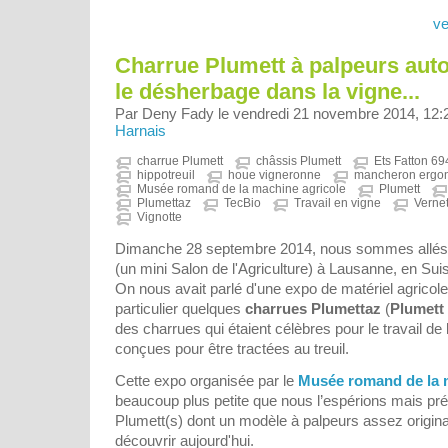
ve
Charrue Plumett à palpeurs aut
le désherbage dans la vigne...
Par Deny Fady le vendredi 21 novembre 2014, 12:
Harnais
charrue Plumett
châssis Plumett
Ets Fatton 6
hippotreuil
houe vigneronne
mancheron ergo
Musée romand de la machine agricole
Plumett
Plumettaz
TecBio
Travail en vigne
Vernet
Vignotte
Dimanche 28 septembre 2014, nous sommes allé
(un mini Salon de l'Agriculture) à Lausanne, en Sui
On nous avait parlé d'une expo de matériel agricole
particulier quelques
charrues Plumettaz
(
Plumett
des charrues qui étaient célèbres pour le travail de l
conçues pour être tractées au treuil.
Cette expo organisée par le
Musée romand de la 
beaucoup plus petite que nous l’espérions mais pré
Plumett(s) dont un modèle à palpeurs assez original
découvrir aujourd'hui.