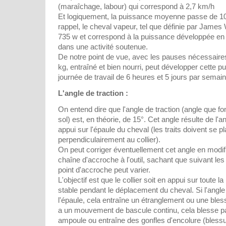
(maraîchage, labour) qui correspond à 2,7 km/h
Et logiquement, la puissance moyenne passe de 1
rappel, le cheval vapeur, tel que définie par James
735 w et correspond à la puissance développée e
dans une activité soutenue.
De notre point de vue, avec les pauses nécessaire
kg, entraîné et bien nourri, peut développer cette 
journée de travail de 6 heures et 5 jours par semain
L'angle de traction :
On entend dire que l'angle de traction (angle que fon
sol) est, en théorie, de 15°. Cet angle résulte de l'ang
appui sur l'épaule du cheval (les traits doivent se pl
perpendiculairement au collier).
On peut corriger éventuellement cet angle en modifi
chaîne d'accroche à l'outil, sachant que suivant les 
point d'accroche peut varier.
L'objectif est que le collier soit en appui sur toute l
stable pendant le déplacement du cheval. Si l'angle 
l'épaule, cela entraîne un étranglement ou une blessu
a un mouvement de bascule continu, cela blesse p
ampoule ou entraîne des gonfles d'encolure (bless