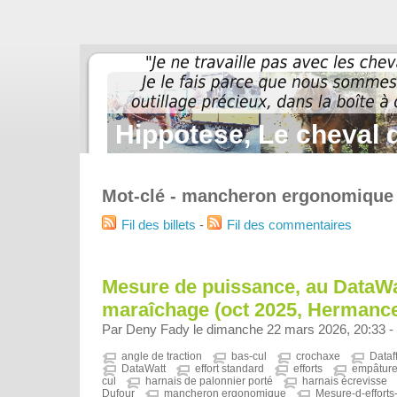
Hippotese, Le cheval d
Mot-clé - mancheron ergonomique
Fil des billets
-
Fil des commentaires
Mesure de puissance, au DataWa
maraîchage (oct 2025, Hermance
Par Deny Fady le dimanche 22 mars 2026, 20:33 -
angle de traction
bas-cul
crochaxe
Dataf
DataWatt
effort standard
efforts
empâture
cul
harnais de palonnier porté
harnais écrevisse
Dufour
mancheron ergonomique
Mesure-d-efforts-