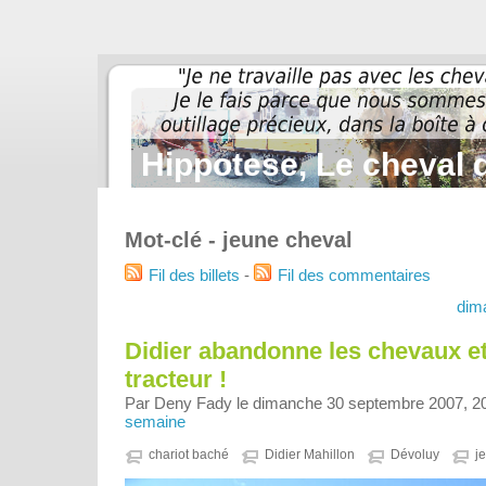
Hippotese, Le cheval d
Mot-clé - jeune cheval
Fil des billets
-
Fil des commentaires
dim
Didier abandonne les chevaux e
tracteur !
Par Deny Fady le dimanche 30 septembre 2007, 2
semaine
chariot baché
Didier Mahillon
Dévoluy
j