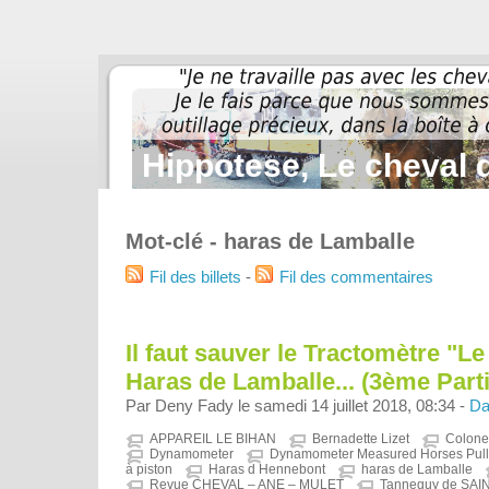
Hippotese, Le cheval d
Mot-clé - haras de Lamballe
Fil des billets
-
Fil des commentaires
Il faut sauver le Tractomètre "L
Haras de Lamballe... (3ème Parti
Par Deny Fady le samedi 14 juillet 2018, 08:34 -
Da
APPAREIL LE BIHAN
Bernadette Lizet
Colon
Dynamometer
Dynamometer Measured Horses Pull
à piston
Haras d Hennebont
haras de Lamballe
Revue CHEVAL – ANE – MULET
Tanneguy de SAI