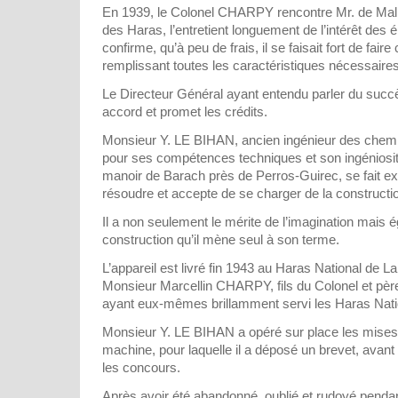
En 1939, le Colonel CHARPY rencontre Mr. de Malh
des Haras, l’entretient longuement de l’intérêt des é
confirme, qu’à peu de frais, il se faisait fort de fair
remplissant toutes les caractéristiques nécessaire
Le Directeur Général ayant entendu parler du suc
accord et promet les crédits.
Monsieur Y. LE BIHAN, ancien ingénieur des chemi
pour ses compétences techniques et son ingéniosité
manoir de Barach près de Perros-Guirec, se fait e
résoudre et accepte de se charger de la construction
Il a non seulement le mérite de l’imagination mais é
construction qu’il mène seul à son terme.
L’appareil est livré fin 1943 au Haras National de La
Monsieur Marcellin CHARPY, fils du Colonel et père
ayant eux-mêmes brillamment servi les Haras Nat
Monsieur Y. LE BIHAN a opéré sur place les mises 
machine, pour laquelle il a déposé un brevet, avan
les concours.
Après avoir été abandonné, oublié et rudoyé pend