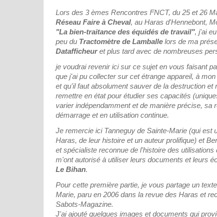
Lors des 3 èmes Rencontres FNCT, du 25 et 26 Mai
Réseau Faire à Cheval
, au Haras d'Hennebont, Mo
"La bien-traitance des équidés de travail"
, j'ai 
peu du
Tractomètre de Lamballe
lors de ma présen
Datafficheur
et plus tard avec de nombreuses per
je voudrai revenir ici sur ce sujet en vous faisant pa
que j'ai pu collecter sur cet étrange appareil, à mo
et qu'il faut absolument sauver de la destruction e
remettre en état pour étudier ses capacités (uniques
varier indépendamment et de manière précise, sa rés
démarrage et en utilisation continue.
Je remercie ici Tanneguy de Sainte-Marie (qui est
Haras, de leur histoire et un auteur prolifique) et B
et spécialiste reconnue de l'histoire des utilisation
m'ont autorisé à utiliser leurs documents et leurs éc
Le Bihan
.
Pour cette première partie, je vous partage un tex
Marie, paru en 2006 dans la revue des Haras et red
Sabots-Magazine.
J'ai ajouté quelques images et documents qui prov