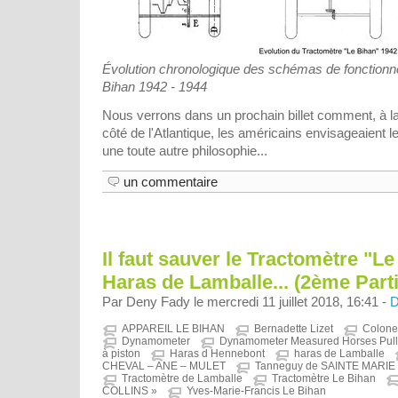
Évolution chronologique des schémas de fonctionn
Bihan 1942 - 1944
Nous verrons dans un prochain billet comment, à l
côté de l'Atlantique, les américains envisageaient 
une toute autre philosophie...
un commentaire
Il faut sauver le Tractomètre "L
Haras de Lamballe... (2ème Parti
Par Deny Fady le mercredi 11 juillet 2018, 16:41 -
D
APPAREIL LE BIHAN
Bernadette Lizet
Colon
Dynamometer
Dynamometer Measured Horses Pull
à piston
Haras d Hennebont
haras de Lamballe
CHEVAL – ANE – MULET
Tanneguy de SAINTE MARIE
Tractomètre de Lamballe
Tractomètre Le Bihan
COLLINS »
Yves-Marie-Francis Le Bihan