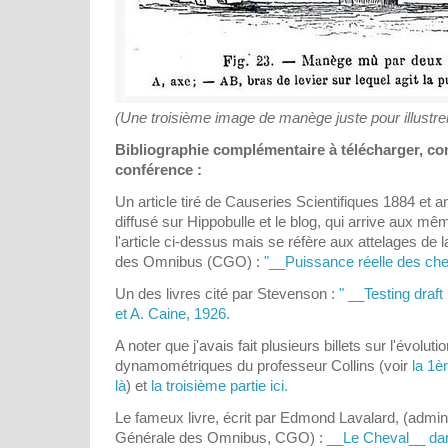
(Une troisième image de manège juste pour illustrer.
Bibliographie complémentaire à télécharger, c
conférence :
Un article tiré de Causeries Scientifiques 1884 et 
diffusé sur Hippobulle et le blog, qui arrive aux m
l'article ci-dessus mais se réfère aux attelages d
des Omnibus (CGO) :
"__Puissance réelle des che
Un des livres cité par Stevenson :
" __Testing draft
et A. Caine, 1926.
A noter que j'avais fait plusieurs billets sur l'évolut
dynamométriques du professeur Collins (voir
la 1èr
là
) et
la troisième partie ici.
Le fameux livre, écrit par Edmond Lavalard, (admin
Générale des Omnibus, CGO) :
__Le Cheval__ dan