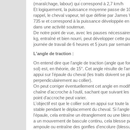
(maraîchage, labour) qui correspond à 2,7 km/h
Et logiquement, la puissance moyenne passe de 1
rappel, le cheval vapeur, tel que définie par James
735 w et correspond à la puissance développée e
dans une activité soutenue.
De notre point de vue, avec les pauses nécessaire
kg, entraîné et bien nourri, peut développer cette 
journée de travail de 6 heures et 5 jours par semain
L'angle de traction :
On entend dire que l'angle de traction (angle que fon
sol) est, en théorie, de 15°. Cet angle résulte de l'ang
appui sur l'épaule du cheval (les traits doivent se pl
perpendiculairement au collier).
On peut corriger éventuellement cet angle en modifi
chaîne d'accroche à l'outil, sachant que suivant les 
point d'accroche peut varier.
L'objectif est que le collier soit en appui sur toute l
stable pendant le déplacement du cheval. Si l'angle 
l'épaule, cela entraîne un étranglement ou une blessu
a un mouvement de bascule continu, cela blesse p
ampoule ou entraîne des gonfles d'encolure (bless