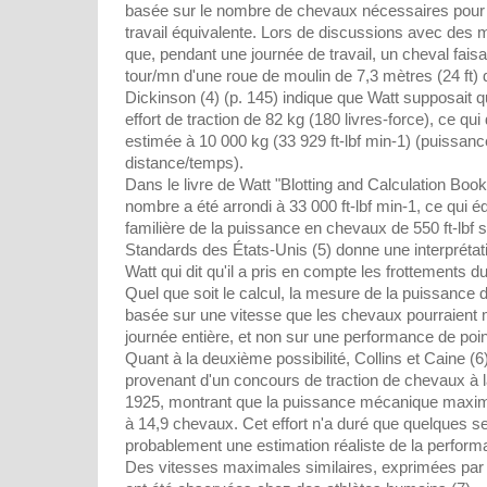
basée sur le nombre de chevaux nécessaires pour e
travail équivalente. Lors de discussions avec des 
que, pendant une journée de travail, un cheval fais
tour/mn d'une roue de moulin de 7,3 mètres (24 ft) 
Dickinson (4) (p. 145) indique que Watt supposait q
effort de traction de 82 kg (180 livres-force), ce qu
estimée à 10 000 kg (33 929 ft-lbf min-1) (puissanc
distance/temps).
Dans le livre de Watt "Blotting and Calculation Boo
nombre a été arrondi à 33 000 ft-lbf min-1, ce qui équ
familière de la puissance en chevaux de 550 ft-lbf 
Standards des États-Unis (5) donne une interprétati
Watt qui dit qu'il a pris en compte les frottements d
Quel que soit le calcul, la mesure de la puissance 
basée sur une vitesse que les chevaux pourraient 
journée entière, et non sur une performance de poin
Quant à la deuxième possibilité, Collins et Caine (
provenant d'un concours de traction de chevaux à la
1925, montrant que la puissance mécanique maxima
à 14,9 chevaux. Cet effort n'a duré que quelques s
probablement une estimation réaliste de la perform
Des vitesses maximales similaires, exprimées par