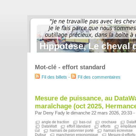
Hippotese, Le cheval d
Mot-clé - effort standard
Fil des billets
-
Fil des commentaires
Mesure de puissance, au DataWa
maraîchage (oct 2025, Hermance
Par Deny Fady le dimanche 22 mars 2026, 20:33 -
angle de traction
bas-cul
crochaxe
Dataf
DataWatt
effort standard
efforts
empâture
cul
harnais de palonnier porté
harnais écrevisse
Dufour
mancheron ergonomique
Mesure-d-efforts-