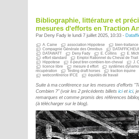
Bibliographie, littérature et préc
mesures d'efforts en Traction A
Par Deny Fady le lundi 7 juillet 2025, 10:33 -
Dataff
A. Caine
association Hippotese
bien-traitance
Compagnie Générale des Omnibus
DATAFFICHEU
DATAWATT
Deny Fady
E. Collins
E. Mic
effort standard
Emploi Rationnel du Cheval de Trait
Hippotese
il-peut tirer-combien-ton-cheval
J. 
licence libre
mesure d effort
systèmes dynamo
récupération
Testing draft horses
traction équine
webconférence IFCE
équidés de travail
Suite à ma conférence sur les mesures d'efforts "To
Combien ?" (voir les 2 précédents billets
ici
et
ici
, 
remarques et comme promis des références biblio
(à télécharger sur le blog).