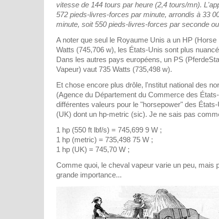
vitesse de 144 tours par heure (2,4 tours/mn). L'app
572 pieds-livres-forces par minute, arrondis à 33 00
minute, soit 550 pieds-livres-forces par seconde o
A noter que seul le Royaume Unis a un HP (Horse 
Watts (745,706 w), les États-Unis sont plus nuancé
Dans les autres pays européens, un PS (PferdeSta
Vapeur) vaut 735 Watts (735,498 w).
Et chose encore plus drôle, l'nstitut national des n
(Agence du Département du Commerce des États-
différentes valeurs pour le "horsepower" des État
(UK) dont un hp-metric (sic). Je ne sais pas comment
1 hp (550 ft lbf/s) = 745,699 9 W ;
1 hp (metric) = 735,498 75 W ;
1 hp (UK) = 745,70 W ;
Comme quoi, le cheval vapeur varie un peu, mais 
grande importance...