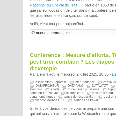
Rationnel du Cheval de Trait__"
, parue en 1959 de 
que j'ai eu l'occasion de citer dans ma conférence 
les plus récente en français sur ce sujet.
Voilà, c'est tout pour aujourd'hui...
aucun commentaire
Conférence : Mesure d'efforts. To
peut tirer combien ? Les diapos e
d'exemple
Par Deny Fady le mercredi 2 juillet 2025, 10:36 -
Da
association Hippotese
bien-traitance
cheval de
DATAFFICHEUR
DATAPALO
DATAWATT
standard
efforts
force travail puissance
Hipp
combien-ton-cheval
licence libre
mesure d effort
dynamométriques
temps de récupération
traction
webconférence IFCE
équidés de travail
Suite à vos demandes, je vous ai préparé une compi
qui ont servi d'exemple pour la Webconférence que j