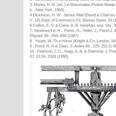
3. Munro, H. N. (ed .) in Mammalian Protein Meta
ic , New York, 1969) .
4 Dickinson, H. W . James Watt (David & Charl es.
5 . US Dept. of Commerce Cir. Bureau Stand. 34 (
6 Collins, E. V. & Caine. A. B. IowaAgri. exp. Sta . 
7. Vandewa ll e, H .. Peres, G., Heller, J., Panel.J. 
Physiol. 56 , 650--656 (1987) .
8 . Youatt, W. Th e Horse (Knight & Co, London, 184
9 . Drent, R. H & Daan, S. Ardea 68 , 225- 252 (1 98
10 . Peterson, C.C.. Nagy, K. A. & Diamond, J. Proc
87, 23 24- 2328 (1990).