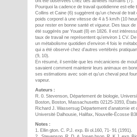
ont été observées chez des athlètes humains (7).
Pourquoi la cadence de travail quotidienne est-elle t
Collins et Caine (6) suggèrent qu'un cheval de trait 
poids corporel à une vitesse de 4 à 5 km/h (10 heure
pour rester en bonne santé et vigueur. Des taux de
été suggérés par Youatt (8) en 1826. Il est intéres
taux de travail ne représentent qu'environ 1 CV. De
un métabolisme quotidien d'environ 4 fois le métab
qui a été observé chez d'autres vertébrés pratiquan
(9, 10).
En résumé, il semble que les mécaniciens de mou
savaient comment maintenir leurs animaux en bonne
ses estimations avec soin et qu'un cheval peut four
vapeur.
Auteurs :
R. 0. Stevenson, Département de biologie, Univers
Boston, Boston, Massachusetts 02125-3393, États
Richard J. Wassersug Département d'anatomie et d
Université Dalhousie, Halifax, Nouvelle-Écosse 
Notes :
1. Ellin gton. C. P.J. exp. Bi ol.160, 71- 91 (1991).
2 . Stevenson. R. D. & Josep hson. R. K.J. exp. Biol