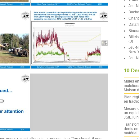
Jeu-N
Buche
Chant
Dataff
Bineu
Bille
(3)
Jeu-N2
New-Y
Jeu-N
10 Der
Mules en
muletiers
Maison d
Bien rég
en tracti
Mesure c
un equide
JSIE jui
Transfor
dents en
matériel..
ous pouvez aussi aller voir la présentation "Ton cheval, il peut