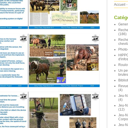
Accueil
-
Catég
Gener
Reche
(186)
Reche
chevil
Photo-
HIPP
d'info
Roulot
Un pe
brutes
Bibli
Revue 
(4)
Jeu-N
(4)
Jeu-
(12)
Jeu-N
Corpo
Jeu-N