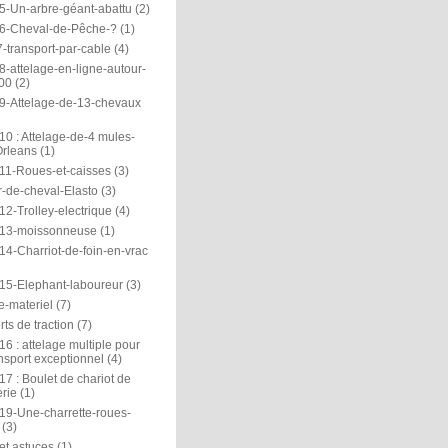
5-Un-arbre-géant-abattu
(2)
6-Cheval-de-Pêche-?
(1)
-transport-par-cable
(4)
-attelage-en-ligne-autour-
00
(2)
9-Attelage-de-13-chevaux
0 : Attelage-de-4 mules-
rleans
(1)
11-Roues-et-caisses
(3)
r-de-cheval-Elasto
(3)
2-Trolley-electrique
(4)
13-moissonneuse
(1)
14-Charriot-de-foin-en-vrac
15-Elephant-laboureur
(3)
e-materiel
(7)
ts de traction
(7)
6 : attelage multiple pour
nsport exceptionnel
(4)
7 : Boulet de chariot de
rie
(1)
19-Une-charrette-roues-
(3)
et astuces
(1)