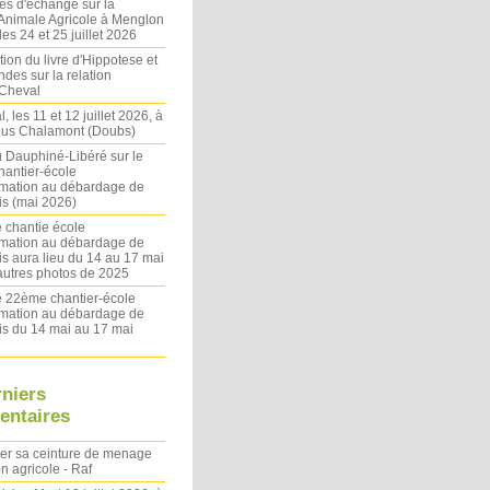
es d'échange sur la
 Animale Agricole à Menglon
es 24 et 25 juillet 2026
ion du livre d'Hippotese et
ndes sur la relation
Cheval
l, les 11 et 12 juillet 2026, à
sous Chalamont (Doubs)
du Dauphiné-Libéré sur le
antier-école
rmation au débardage de
s (mai 2026)
 chantie école
rmation au débardage de
s aura lieu du 14 au 17 mai
autres photos de 2025
le 22ème chantier-école
rmation au débardage de
s du 14 mai au 17 mai
rniers
ntaires
ler sa ceinture de menage
on agricole - Raf