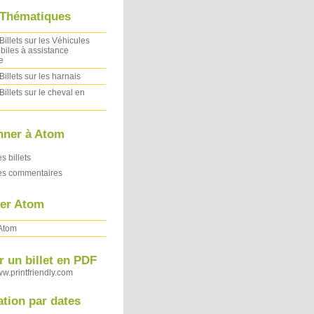
 Thématiques
Billets sur les Véhicules
iles à assistance
e
Billets sur les harnais
Billets sur le cheval en
nner à Atom
es billets
des commentaires
ler Atom
 Atom
 un billet en PDF
ww.printfriendly.com
ation par dates