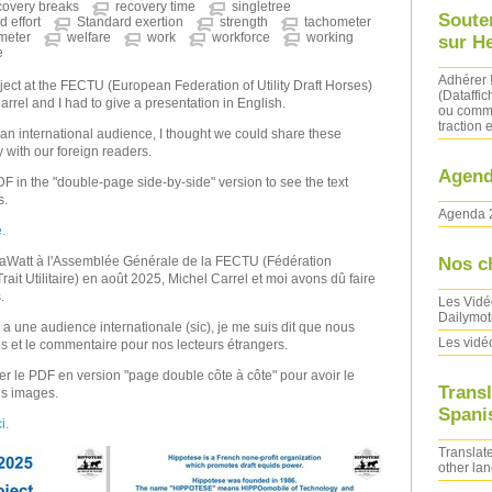
covery breaks
recovery time
singletree
Soute
d effort
Standard exertion
strength
tachometer
meter
welfare
work
workforce
working
sur H
e
Adhérer 
ject at the FECTU (European Federation of Utility Draft Horses)
(Dataffic
rrel and I had to give a presentation in English.
ou comma
traction e
an international audience, I thought we could share these
with our foreign readers.
Agend
 in the "double-page side-by-side" version to see the text
s.
Agenda 
.
Nos c
ataWatt à l'Assemblée Générale de la FECTU (Fédération
it Utilitaire) en août 2025, Michel Carrel et moi avons dû faire
.
Les Vidé
Dailymot
 une audience internationale (sic), je me suis dit que nous
Les vidé
s et le commentaire pour nos lecteurs étrangers.
er le PDF en version "page double côte à côte" pour avoir le
Transl
es images.
Spanis
i.
Translate
other la