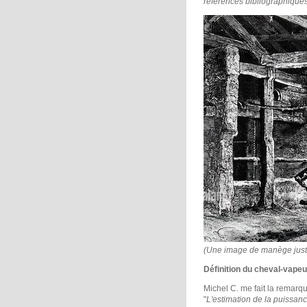
références bibliographiques 
(Une image de manège juste p
Définition du cheval-vapeu
Michel C. me fait la remarq
"
L'estimation de la puissanc