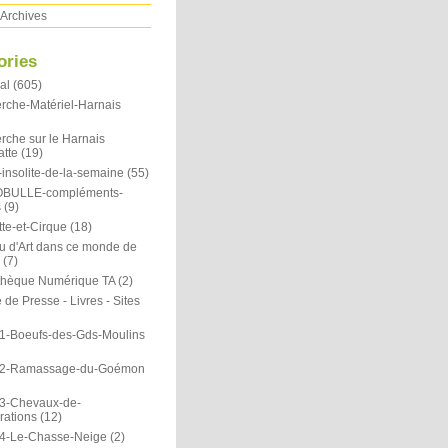
Archives
ories
al
(605)
rche-Matériel-Harnais
rche sur le Harnais
atte
(19)
insolite-de-la-semaine
(55)
OBULLE-compléments-
s
(9)
te-et-Cirque
(18)
u d'Art dans ce monde de
(7)
othèque Numérique TA
(2)
de Presse - Livres - Sites
1-Boeufs-des-Gds-Moulins
N2-Ramassage-du-Goémon
3-Chevaux-de-
rations
(12)
4-Le-Chasse-Neige
(2)