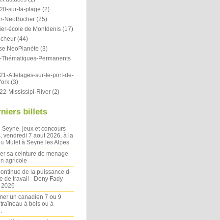
20-sur-la-plage
(2)
r-NeoBucher
(25)
ier-école de Montdenis
(17)
icheur
(44)
se NéoPlanète
(3)
ts-Thématiques-Permanents
1-Attelages-sur-le-port-de-
ork
(3)
22-Mississipi-River
(2)
niers billets
 Seyne, jeux et concours
, vendredi 7 aout 2026, à la
u Mulet à Seyne les Alpes
ler sa ceinture de menage
on agricole
ontinue de la puissance d-
 de travail - Deny Fady -
n 2026
mer un canadien 7 ou 9
 traîneau à bois ou à
.