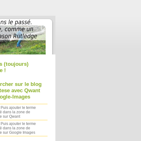
Aller au contenu
|
Aller au menu
|
Aller à la recherche
s (toujours)
e !
rcher sur le blog
tese avec Qwant
ogle-Images
 Puis ajouter le terme
é dans la zone de
e sur Qwant
 Puis ajouter le terme
é dans la zone de
e sur Google Images