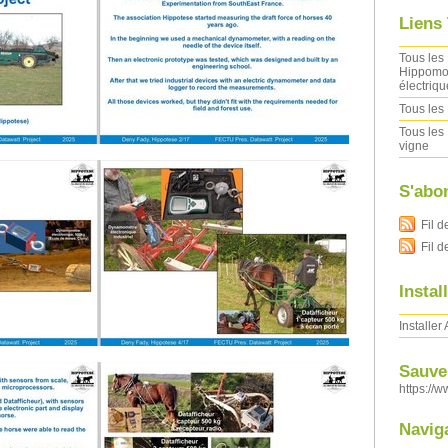
Liens
Tous les 
Hippomob
électriqu
Tous les 
Tous les 
vigne
S'abo
Fil d
Fil 
Instal
Installer
Sauver
https://w
Navig