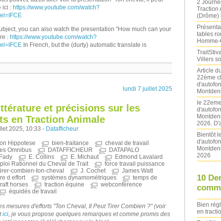
2 Journé
ici :
https://www.youtube.com/watch?
Traction
el=IFCE
(Drôme) l
Présentat
e subject, you can also watch the presentation "How much can your
tables ro
re :
https://www.youtube.com/watch?
Homme-
el=IFCE
In French, but the (durty) automatic translate is
TraitStiva
Villers 
Article 
22ème ch
d'autofo
lundi 7 juillet 2025
Montdeni
le 22eme
ittérature et précisions sur les
d'autofo
Montdeni
ts en Traction Animale
2026. D'
llet 2025, 10:33 -
Datafficheur
Bientôt 
d'autofo
ion Hippotese
bien-traitance
cheval de travail
Montdeni
es Omnibus
DATAFFICHEUR
DATAPALO
2026
Fady
E. Collins
E. Michaut
Edmond Lavalard
loi Rationnel du Cheval de Trait
force travail puissance
 tirer-combien-ton-cheval
J. Cochet
James Watt
10 De
e d effort
systèmes dynamométriques
temps de
raft horses
traction équine
webconférence
comme
équidés de travail
Bien rég
s mesures d'efforts "Ton Cheval, Il Peut Tirer Combien ?" (voir
en tracti
t
ici
, je vous propose quelques remarques et comme promis des