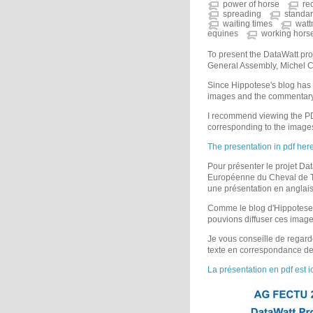
power of horse
re
spreading
standar
waiting times
watt
equines
working hors
To present the DataWatt pro
General Assembly, Michel Ca
Since Hippotese's blog has 
images and the commentary 
I recommend viewing the PDF
corresponding to the image
The presentation in pdf here
Pour présenter le projet D
Européenne du Cheval de Tra
une présentation en anglais
Comme le blog d'Hippotese a
pouvions diffuser ces image
Je vous conseille de regard
texte en correspondance d
La présentation en pdf est ic