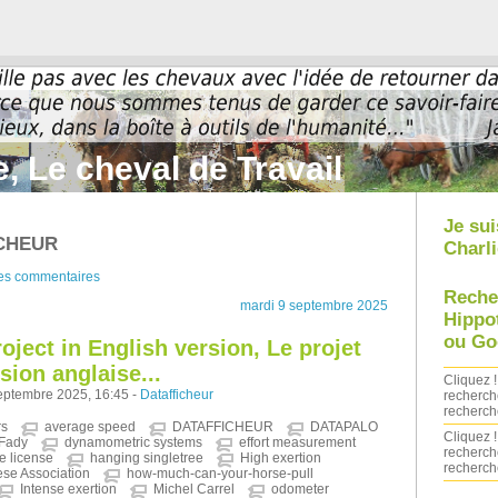
, Le cheval de Travail
Je sui
ICHEUR
Charli
des commentaires
Reche
mardi 9 septembre 2025
Hippo
ou Go
oject in English version, Le projet
sion anglaise...
Cliquez !
eptembre 2025, 16:45 -
Datafficheur
recherch
recherch
rs
average speed
DATAFFICHEUR
DATAPALO
Cliquez !
Fady
dynamometric systems
effort measurement
recherch
ee license
hanging singletree
High exertion
recherch
ese Association
how-much-can-your-horse-pull
Intense exertion
Michel Carrel
odometer