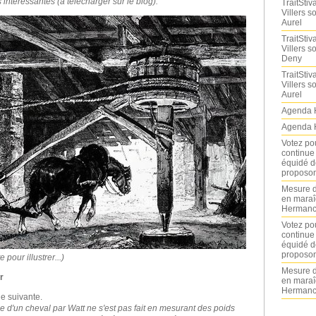
intéressantes (à télécharger sur le blog).
TraitStiva
Villers 
Aurel
TraitStiva
Villers 
Deny
TraitStiva
Villers 
Aurel
Agenda 
Agenda 
Votez po
continue
équidé d
proposon
Mesure d
en maraî
Hermance
Votez po
continue
équidé d
proposon
our illustrer...)
Mesure d
r
en maraî
Hermance
ue suivante.
e d'un cheval par Watt ne s'est pas fait en mesurant des poids