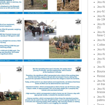
Jeu-N
Jeu-N
jeu-N7
Jeu-N8
de-19
Jeu-N
(5)
Jeu-N1
New O
Jeu-N
Collie
Jeu-N1
Jeu-N
Jeu-N
(3)
Jeu-N
Bours
Ressor
Jeu-N1
un tra
Jeu-N1
brasse
Jeu-N
patins
Trucs 