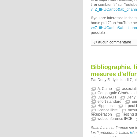
tirer combien ?" sur Youtube 
v=Z_ffHUCanbo&ab_chann
If you are interested in th
horse pull?" on YouTube he
v=Z_ffHUCanbo&ab_chann
possible...
aucun commentaire
Bibliographie, l
mesures d'effor
Par Deny Fady le lundi 7 jui
A. Caine
associat
Compagnie Générale d
DATAWATT
Deny 
effort standard
Emp
Hippotese
il-peut
licence libre
mesur
récupération
Testing d
webconférence IFCE
Suite à ma conférence sur le
les 2 précédents billets
ici
e