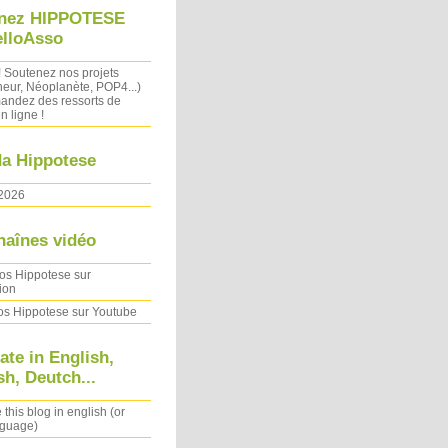
nez HIPPOTESE
elloAsso
! Soutenez nos projets
heur, Néoplanète, POP4...)
ndez des ressorts de
n ligne !
a Hippotese
2026
haînes vidéo
os Hippotese sur
ion
os Hippotese sur Youtube
ate in English,
h, Deutch...
 this blog in english (or
nguage)