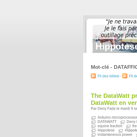
Hippotese
Mot-clé - DATAFF
Fil des billets
-
Fil 
The DataWatt pr
DataWatt en ver
Par Deny Fady le mardi 9 s
Arduino microprocesso
DATAWATT
Deny 
equine traction
fr
Hippotese
Hippot
instantaneous power