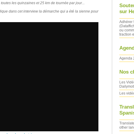
s toutes les quinzaines et 25 km de tournée par jour...
Soute
sur H
ique dans cet interview la démarche qui a été la sienne pour
Adhérer 
(Dataffic
ou comma
traction e
Agend
Agenda 
Nos c
Les Vidé
Dailymot
Les vidé
Transl
Spanis
Translate
other la