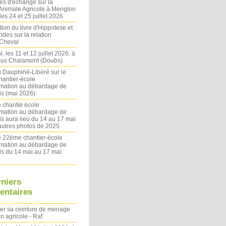
es d'échange sur la
 Animale Agricole à Menglon
es 24 et 25 juillet 2026
ion du livre d'Hippotese et
ndes sur la relation
Cheval
l, les 11 et 12 juillet 2026, à
sous Chalamont (Doubs)
du Dauphiné-Libéré sur le
antier-école
rmation au débardage de
s (mai 2026)
 chantie école
rmation au débardage de
s aura lieu du 14 au 17 mai
autres photos de 2025
le 22ème chantier-école
rmation au débardage de
s du 14 mai au 17 mai
rniers
ntaires
ler sa ceinture de menage
on agricole - Raf