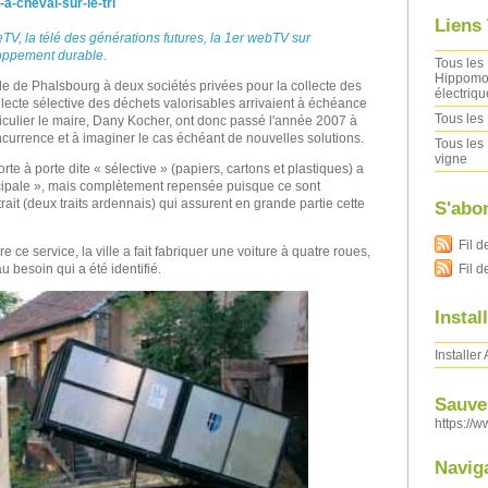
-cheval-sur-le-tri
Liens
TV, la télé des générations futures, la 1er webTV sur
loppement durable.
Tous les 
Hippomob
ville de Phalsbourg à deux sociétés privées pour la collecte des
électriqu
lecte sélective des déchets valorisables arrivaient à échéance
Tous les 
ticulier le maire, Dany Kocher, ont donc passé l'année 2007 à
ncurrence et à imaginer le cas échéant de nouvelles solutions.
Tous les 
vigne
rte à porte dite « sélective » (papiers, cartons et plastiques) a
icipale », mais complètement repensée puisque ce sont
ait (deux traits ardennais) qui assurent en grande partie cette
S'abo
Fil d
 ce service, la ville a fait fabriquer une voiture à quatre roues,
Fil 
 besoin qui a été identifié.
Instal
Installer
Sauver
https://w
Navig