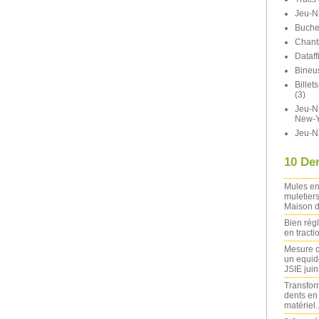
Jeu-N
Buche
Chant
Dataff
Bineu
Bille
(3)
Jeu-N2
New-Y
Jeu-N
10 Der
Mules en
muletiers
Maison d
Bien rég
en tracti
Mesure c
un equide
JSIE jui
Transfor
dents en
matériel..