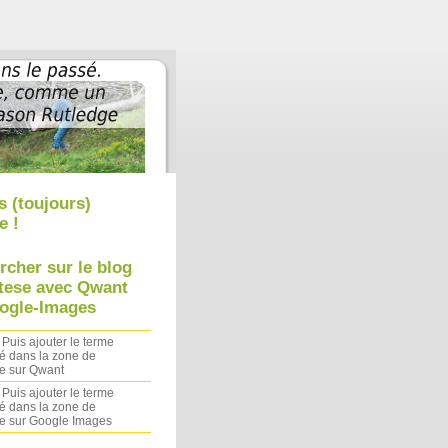
Aller au contenu
|
Aller au menu
|
Aller à la recherche
s (toujours)
e !
rcher sur le blog
tese avec Qwant
ogle-Images
 Puis ajouter le terme
é dans la zone de
e sur Qwant
 Puis ajouter le terme
é dans la zone de
e sur Google Images