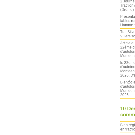
2 Journé
Traction
(Drôme) l
Présentat
tables ro
Homme-
TraitStiva
Villers 
Article 
22ème ch
d'autofo
Montdeni
le 22eme
d'autofo
Montdeni
2026. D'
Bientôt 
d'autofo
Montdeni
2026
10 De
comme
Bien rég
en tracti