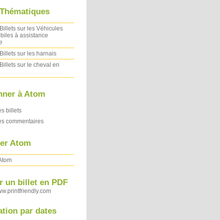
 Thématiques
Billets sur les Véhicules
iles à assistance
e
Billets sur les harnais
Billets sur le cheval en
nner à Atom
es billets
des commentaires
ler Atom
 Atom
 un billet en PDF
ww.printfriendly.com
ation par dates