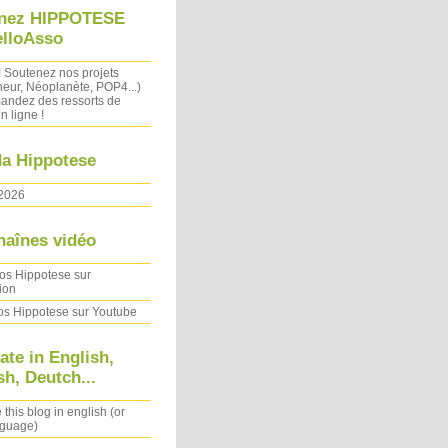
nez HIPPOTESE
elloAsso
! Soutenez nos projets
heur, Néoplanète, POP4...)
ndez des ressorts de
n ligne !
a Hippotese
2026
haînes vidéo
os Hippotese sur
ion
os Hippotese sur Youtube
ate in English,
h, Deutch...
 this blog in english (or
nguage)