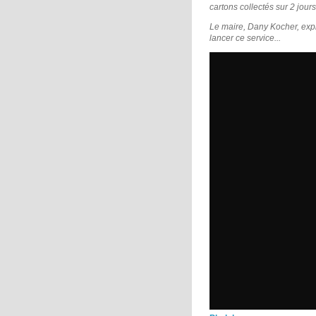
cartons collectés sur 2 jour
Le maire, Dany Kocher, expl
lancer ce service...