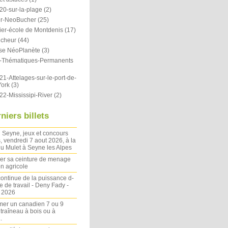
20-sur-la-plage
(2)
r-NeoBucher
(25)
ier-école de Montdenis
(17)
icheur
(44)
se NéoPlanète
(3)
ts-Thématiques-Permanents
1-Attelages-sur-le-port-de-
ork
(3)
22-Mississipi-River
(2)
niers billets
 Seyne, jeux et concours
, vendredi 7 aout 2026, à la
u Mulet à Seyne les Alpes
ler sa ceinture de menage
on agricole
ontinue de la puissance d-
 de travail - Deny Fady -
n 2026
mer un canadien 7 ou 9
 traîneau à bois ou à
.