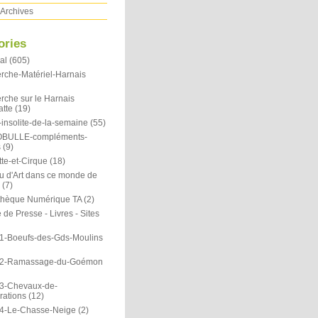
Archives
ories
al
(605)
rche-Matériel-Harnais
rche sur le Harnais
atte
(19)
insolite-de-la-semaine
(55)
OBULLE-compléments-
s
(9)
te-et-Cirque
(18)
u d'Art dans ce monde de
(7)
othèque Numérique TA
(2)
de Presse - Livres - Sites
1-Boeufs-des-Gds-Moulins
N2-Ramassage-du-Goémon
3-Chevaux-de-
rations
(12)
4-Le-Chasse-Neige
(2)