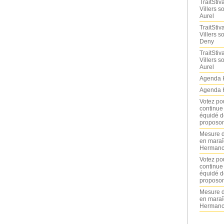
TraitStiva
Villers 
Aurel
TraitStiva
Villers 
Deny
TraitStiva
Villers 
Aurel
Agenda 
Agenda 
Votez po
continue
équidé d
proposon
Mesure d
en maraî
Hermance
Votez po
continue
équidé d
proposon
Mesure d
en maraî
Hermance