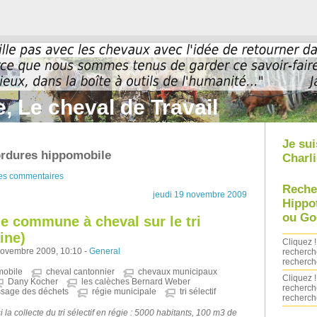
, Le cheval de Travail
Je sui
ordures hippomobile
Charli
des commentaires
Reche
jeudi 19 novembre 2009
Hippo
ou Go
e commune à cheval sur le tri
ine)
Cliquez !
novembre 2009, 10:10 -
General
recherch
recherch
mobile
cheval cantonnier
chevaux municipaux
Cliquez !
Dany Kocher
les calèches Bernard Weber
recherch
sage des déchets
régie municipale
tri sélectif
recherch
 la collecte du tri sélectif en régie : 5000 habitants, 100 m3 de