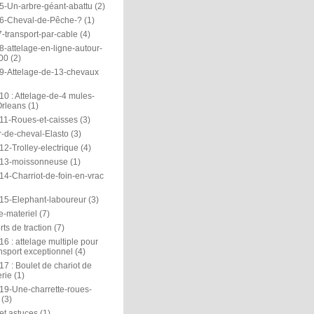
5-Un-arbre-géant-abattu
(2)
6-Cheval-de-Pêche-?
(1)
-transport-par-cable
(4)
-attelage-en-ligne-autour-
00
(2)
9-Attelage-de-13-chevaux
0 : Attelage-de-4 mules-
rleans
(1)
11-Roues-et-caisses
(3)
r-de-cheval-Elasto
(3)
2-Trolley-electrique
(4)
13-moissonneuse
(1)
14-Charriot-de-foin-en-vrac
15-Elephant-laboureur
(3)
e-materiel
(7)
ts de traction
(7)
6 : attelage multiple pour
nsport exceptionnel
(4)
7 : Boulet de chariot de
rie
(1)
19-Une-charrette-roues-
(3)
et astuces
(1)