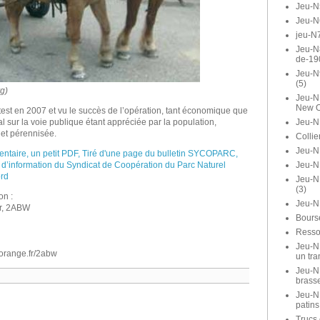
Jeu-N
Jeu-N
jeu-N7
Jeu-N8
de-19
Jeu-N
(5)
g)
Jeu-N1
New O
est en 2007 et vu le succès de l’opération, tant économique que
Jeu-N
l sur la voie publique étant appréciée par la population,
 et pérennisée.
Collie
Jeu-N1
entaire, un petit PDF, Tiré d'une page du bulletin SYCOPARC,
Jeu-N
re d’information du Syndicat de Coopération du Parc Naturel
rd
Jeu-N
(3)
on :
Jeu-N
r, 2ABW
Bours
Ressor
Jeu-N1
e.orange.fr/2abw
un tra
Jeu-N1
brasse
Jeu-N
patins
Trucs 