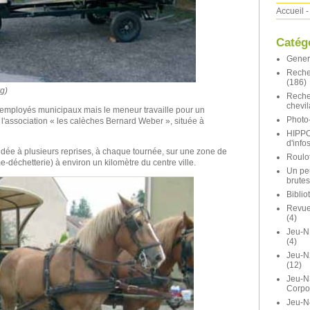
Accueil
-
Catég
Gener
Reche
(186)
g)
Reche
chevil
 employés municipaux mais le meneur travaille pour un
Photo-
, l'association « les calèches Bernard Weber », située à
HIPP
d'info
dée à plusieurs reprises, à chaque tournée, sur une zone de
Roulot
-déchetterie) à environ un kilomètre du centre ville.
Un pe
brutes
Bibli
Revue 
(4)
Jeu-N
(4)
Jeu-
(12)
Jeu-N
Corpo
Jeu-N