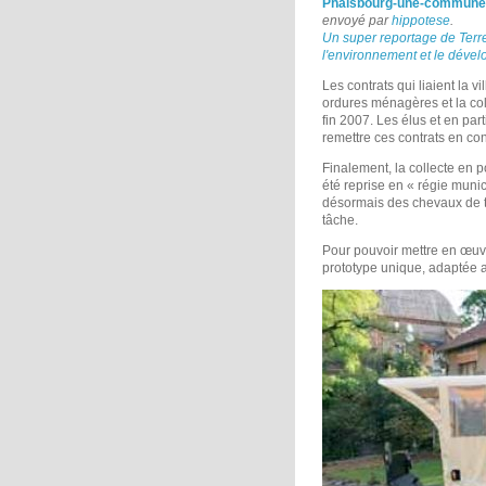
Phalsbourg-une-commune-a
envoyé par
hippotese
.
Un super reportage de Terre
l'environnement et le déve
Les contrats qui liaient la 
ordures ménagères et la col
fin 2007. Les élus et en par
remettre ces contrats en co
Finalement, la collecte en po
été reprise en « régie mun
désormais des chevaux de tr
tâche.
Pour pouvoir mettre en œuvre
prototype unique, adaptée au