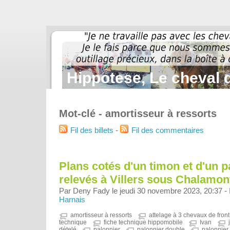
Hippotese, Le cheval d
Mot-clé - amortisseur à ressorts
Fil des billets
-
Fil des commentaires
Plans cotés d'un timon et d'un pa
relevés à Villers sous Chalamon
Par Deny Fady le jeudi 30 novembre 2023, 20:37 -
Harnais
amortisseur à ressorts
attelage à 3 chevaux de front
technique
fiche technique hippomobile
Ivan
dételé
palonnier
palonnier double
palonnier 