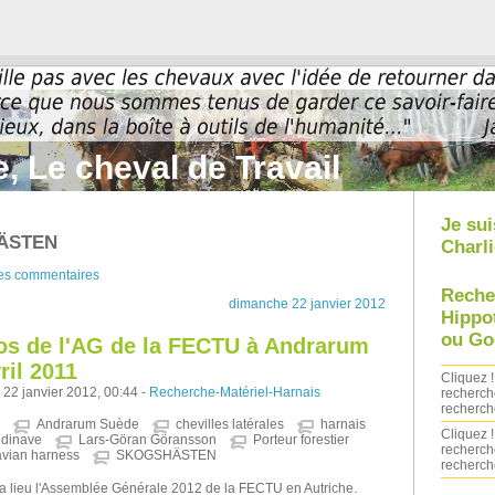
, Le cheval de Travail
Je sui
HÄSTEN
Charli
des commentaires
Reche
dimanche 22 janvier 2012
Hippo
ou Go
tos de l'AG de la FECTU à Andrarum
ril 2011
Cliquez !
22 janvier 2012, 00:44 -
Recherche-Matériel-Harnais
recherch
recherch
Andrarum Suède
chevilles latérales
harnais
Cliquez !
ndinave
Lars-Göran Göransson
Porteur forestier
recherch
vian harness
SKOGSHÄSTEN
recherch
ra lieu l'Assemblée Générale 2012 de la FECTU en Autriche.