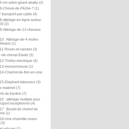
5-Un-arbre-géant-abattu
(2)
6-Cheval-de-Pêche-?
(1)
-transport-par-cable
(4)
-attelage-en-ligne-autour-
00
(2)
9-Attelage-de-13-chevaux
0 : Attelage-de-4 mules-
rleans
(1)
11-Roues-et-caisses
(3)
r-de-cheval-Elasto
(3)
2-Trolley-electrique
(4)
13-moissonneuse
(1)
14-Charriot-de-foin-en-vrac
15-Elephant-laboureur
(3)
e-materiel
(7)
ts de traction
(7)
6 : attelage multiple pour
nsport exceptionnel
(4)
7 : Boulet de chariot de
rie
(1)
19-Une-charrette-roues-
(3)
et astuces
(1)