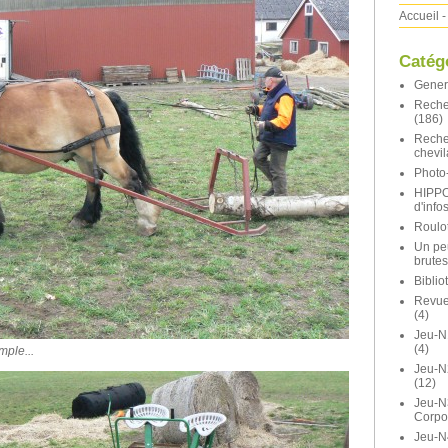
Accueil
-
Catég
Gener
Reche
(186)
Reche
chevil
Photo-
HIPP
d'info
Roulot
Un pe
brutes
Bibli
Revue 
(4)
Jeu-N
(4)
ple...
Jeu-
(12)
Jeu-N
Corpo
Jeu-N