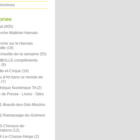
Archives
ories
al
(605)
rche-Matériel-Harnais
rche sur le Harnais
atte
(19)
insolite-de-la-semaine
(55)
OBULLE-compléments-
s
(9)
te-et-Cirque
(18)
u d'Art dans ce monde de
(7)
othèque Numérique TA
(2)
de Presse - Livres - Sites
1-Boeufs-des-Gds-Moulins
N2-Ramassage-du-Goémon
3-Chevaux-de-
rations
(12)
4-Le-Chasse-Neige
(2)