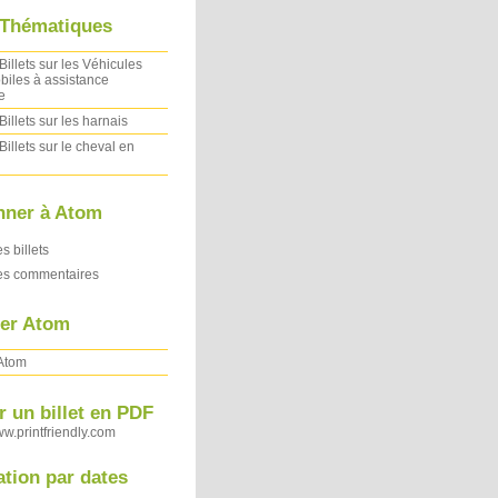
 Thématiques
Billets sur les Véhicules
iles à assistance
e
Billets sur les harnais
Billets sur le cheval en
nner à Atom
es billets
des commentaires
ler Atom
 Atom
 un billet en PDF
ww.printfriendly.com
ation par dates