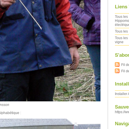
Liens
Tous les 
Hippomob
électriqu
Tous les 
Tous les 
vigne
S'abo
Fil d
Fil 
Instal
Installer
ansson
Sauver
https://w
alphabétique :
Navig