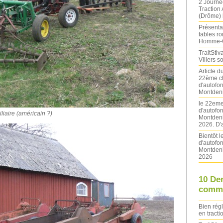
2 Journé
Traction
(Drôme) l
Présentat
tables ro
Homme-
TraitStiva
Villers 
Article 
22ème ch
d'autofo
Montdeni
le 22eme
d'autofo
liaire (américain ?)
Montdeni
2026. D'
Bientôt 
d'autofo
Montdeni
2026
10 De
comme
Bien rég
en tracti