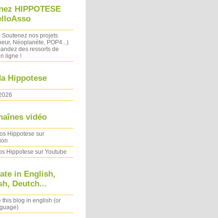
nez HIPPOTESE
elloAsso
! Soutenez nos projets
heur, Néoplanète, POP4...)
ndez des ressorts de
n ligne !
a Hippotese
2026
haînes vidéo
os Hippotese sur
ion
os Hippotese sur Youtube
ate in English,
h, Deutch...
 this blog in english (or
nguage)