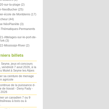
20-sur-la-plage
(2)
r-NeoBucher
(25)
ier-école de Montdenis
(17)
icheur
(44)
se NéoPlanète
(3)
ts-Thématiques-Permanents
1-Attelages-sur-le-port-de-
ork
(3)
22-Mississipi-River
(2)
niers billets
 Seyne, jeux et concours
, vendredi 7 aout 2026, à la
u Mulet à Seyne les Alpes
ler sa ceinture de menage
on agricole
ontinue de la puissance d-
 de travail - Deny Fady -
n 2026
mer un canadien 7 ou 9
 traîneau à bois ou à
.