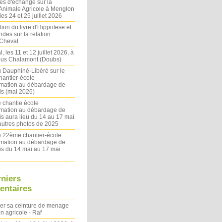
es d'échange sur la
 Animale Agricole à Menglon
es 24 et 25 juillet 2026
ion du livre d'Hippotese et
ndes sur la relation
Cheval
l, les 11 et 12 juillet 2026, à
sous Chalamont (Doubs)
du Dauphiné-Libéré sur le
antier-école
rmation au débardage de
s (mai 2026)
 chantie école
rmation au débardage de
s aura lieu du 14 au 17 mai
autres photos de 2025
le 22ème chantier-école
rmation au débardage de
s du 14 mai au 17 mai
rniers
ntaires
ler sa ceinture de menage
on agricole - Raf