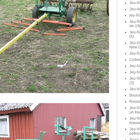
Jeu-N
Jeu-N
jeu-N7
Jeu-N8
de-19
Jeu-N
(5)
Jeu-N1
New O
Jeu-N
Collie
Jeu-N1
Jeu-N
Jeu-N
(3)
Jeu-N
Bours
Ressor
Jeu-N1
un tra
Jeu-N1
brasse
Jeu-N
patins
Trucs 