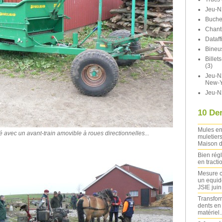
Jeu-N
Buche
Chant
Dataff
Bineu
Bille
(3)
Jeu-N2
New-Y
Jeu-N
10 Der
Mules en
avec un avant-train amovible à roues directionnelles...
muletiers
Maison d
Bien rég
en tracti
Mesure c
un equide
JSIE jui
Transfor
dents en
matériel..