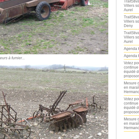
TraitStiva
Villers 
Aurel
TraitStiva
Villers 
Deny
TraitStiva
Villers 
Aurel
Agenda 
Agenda 
eurs à fumier...
Votez po
continue
équidé d
proposon
Mesure d
en maraî
Hermance
Votez po
continue
équidé d
proposon
Mesure d
en maraî
Hermance