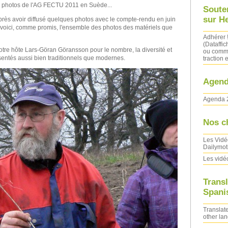
s photos de l'AG FECTU 2011 en Suède...
Soute
sur H
rès avoir diffusé quelques photos avec le compte-rendu en juin
, voici, comme promis, l'ensemble des photos des matériels que
Adhérer 
(Dataffic
tre hôte Lars-Göran Göransson pour le nombre, la diversité et
ou comma
ésentés aussi bien traditionnels que modernes.
traction e
Agend
Agenda 
Nos c
Les Vidé
Dailymot
Les vidé
Transl
Spanis
Translate
other la