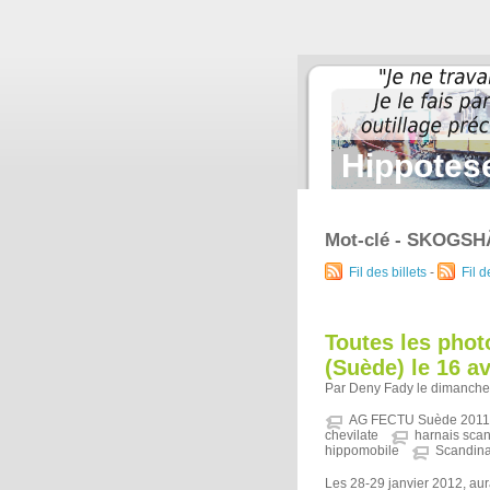
Hippotese
Mot-clé - SKOGS
Fil des billets
-
Fil 
Toutes les pho
(Suède) le 16 av
Par Deny Fady le dimanche 
AG FECTU Suède 2011
chevilate
harnais sca
hippomobile
Scandina
Les 28-29 janvier 2012, au