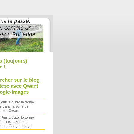
Aller au contenu
|
Aller au menu
|
Aller à la recherche
s (toujours)
e !
rcher sur le blog
tese avec Qwant
ogle-Images
 Puis ajouter le terme
é dans la zone de
e sur Qwant
 Puis ajouter le terme
é dans la zone de
e sur Google Images