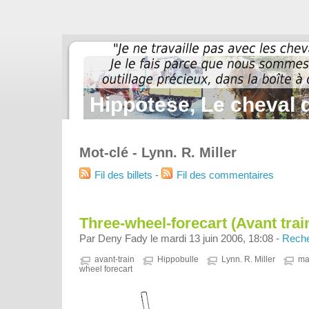
Hippotese, Le cheval d
Mot-clé - Lynn. R. Miller
Fil des billets
-
Fil des commentaires
Three-wheel-forecart (Avant trai
Par Deny Fady le mardi 13 juin 2006, 18:08 -
Reche
avant-train
Hippobulle
Lynn. R. Miller
ma
wheel forecart