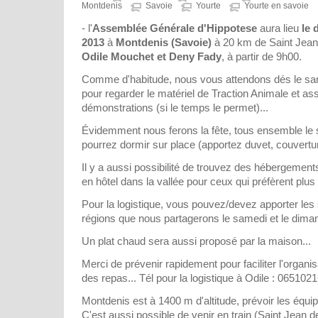
Montdenis
Savoie
Yourte
Yourte en savoie
- l'
Assemblée Générale d'Hippotese
aura lieu
le 
2013
à
Montdenis (Savoie)
à 20 km de Saint Jean
Odile Mouchet et Deny Fady
, à partir de 9h00.
Comme d'habitude, nous vous attendons dés le sa
pour regarder le matériel de Traction Animale et as
démonstrations (si le temps le permet)...
Évidemment nous ferons la fête, tous ensemble le 
pourrez dormir sur place (apportez duvet, couvertur
Il y a aussi possibilité de trouvez des hébergements 
en hôtel dans la vallée pour ceux qui préfèrent plus 
Pour la logistique, vous pouvez/devez apporter les 
régions que nous partagerons le samedi et le diman
Un plat chaud sera aussi proposé par la maison...
Merci de prévenir rapidement pour faciliter l'organ
des repas... Tél pour la logistique à Odile : 065102
Montdenis est à 1400 m d'altitude, prévoir les équi
C'est aussi possible de venir en train (Saint Jean 