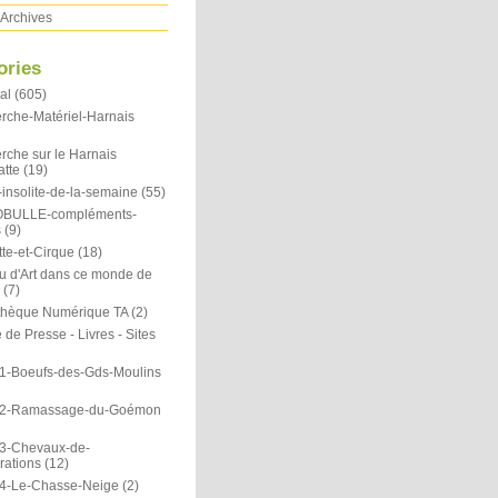
Archives
ories
al
(605)
rche-Matériel-Harnais
rche sur le Harnais
atte
(19)
insolite-de-la-semaine
(55)
OBULLE-compléments-
s
(9)
te-et-Cirque
(18)
u d'Art dans ce monde de
(7)
othèque Numérique TA
(2)
de Presse - Livres - Sites
1-Boeufs-des-Gds-Moulins
N2-Ramassage-du-Goémon
3-Chevaux-de-
rations
(12)
4-Le-Chasse-Neige
(2)