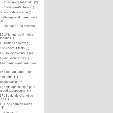
5-Un-arbre-géant-abattu
(2)
6-Cheval-de-Pêche-?
(1)
-transport-par-cable
(4)
-attelage-en-ligne-autour-
00
(2)
9-Attelage-de-13-chevaux
0 : Attelage-de-4 mules-
rleans
(1)
11-Roues-et-caisses
(3)
r-de-cheval-Elasto
(3)
2-Trolley-electrique
(4)
13-moissonneuse
(1)
14-Charriot-de-foin-en-vrac
15-Elephant-laboureur
(3)
e-materiel
(7)
ts de traction
(7)
6 : attelage multiple pour
nsport exceptionnel
(4)
7 : Boulet de chariot de
rie
(1)
19-Une-charrette-roues-
(3)
et astuces
(1)