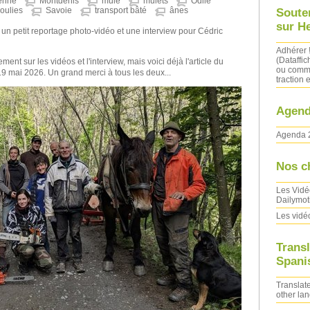
enne
Montdenis
mule
mulets
Odile
oulies
Savoie
transport bâté
ânes
Soute
sur H
 un petit reportage photo-vidéo et une interview pour Cédric
Adhérer 
(Dataffic
nt sur les vidéos et l'interview, mais voici déjà l'article du
ou comma
9 mai 2026. Un grand merci à tous les deux...
traction e
Agend
Agenda 
Nos c
Les Vidé
Dailymot
Les vidé
Transl
Spanis
Translate
other la