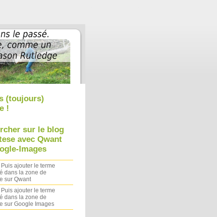
Aller au contenu
|
Aller au menu
|
Aller à la recherche
s (toujours)
e !
rcher sur le blog
tese avec Qwant
ogle-Images
 Puis ajouter le terme
é dans la zone de
e sur Qwant
 Puis ajouter le terme
é dans la zone de
e sur Google Images