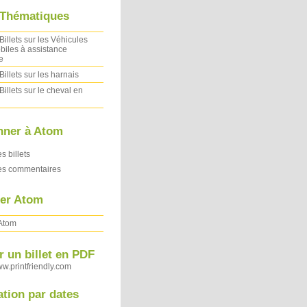
 Thématiques
Billets sur les Véhicules
iles à assistance
e
Billets sur les harnais
Billets sur le cheval en
nner à Atom
es billets
des commentaires
ler Atom
 Atom
 un billet en PDF
ww.printfriendly.com
ation par dates