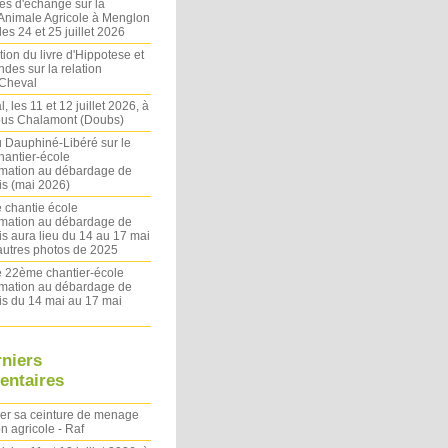
es d'échange sur la
 Animale Agricole à Menglon
es 24 et 25 juillet 2026
ion du livre d'Hippotese et
ndes sur la relation
Cheval
l, les 11 et 12 juillet 2026, à
sous Chalamont (Doubs)
du Dauphiné-Libéré sur le
antier-école
rmation au débardage de
s (mai 2026)
 chantie école
rmation au débardage de
s aura lieu du 14 au 17 mai
autres photos de 2025
le 22ème chantier-école
rmation au débardage de
s du 14 mai au 17 mai
rniers
ntaires
ler sa ceinture de menage
on agricole - Raf