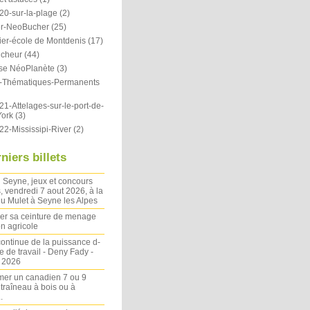
20-sur-la-plage
(2)
r-NeoBucher
(25)
ier-école de Montdenis
(17)
icheur
(44)
se NéoPlanète
(3)
ts-Thématiques-Permanents
1-Attelages-sur-le-port-de-
ork
(3)
22-Mississipi-River
(2)
niers billets
 Seyne, jeux et concours
, vendredi 7 aout 2026, à la
u Mulet à Seyne les Alpes
ler sa ceinture de menage
on agricole
ontinue de la puissance d-
 de travail - Deny Fady -
n 2026
mer un canadien 7 ou 9
 traîneau à bois ou à
.