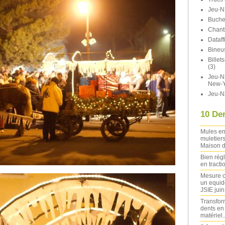
Jeu-N
Buche
Chant
Dataff
Bineu
Bille
(3)
Jeu-N2
New-Y
Jeu-N
10 Der
Mules en
muletiers
Maison d
Bien rég
en tracti
Mesure c
un equide
JSIE jui
Transfor
dents en
matériel..