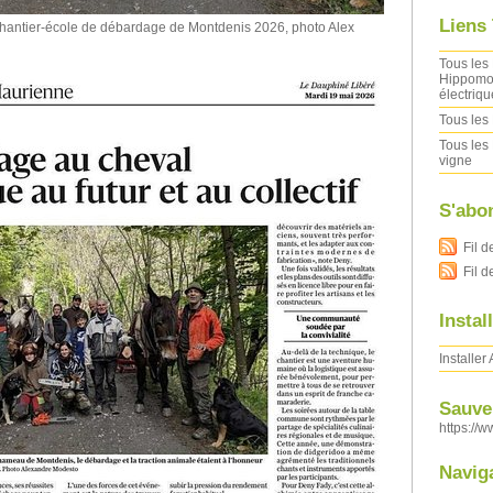
Liens
 chantier-école de débardage de Montdenis 2026, photo Alex
Tous les 
Hippomob
électriqu
Tous les 
Tous les 
vigne
S'abo
Fil d
Fil 
Instal
Installer
Sauver
https://w
Navig