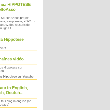
nez HIPPOTESE
elloAsso
! Soutenez nos projets
heur, Néoplanète, POP4...)
ndez des ressorts de
n ligne !
a Hippotese
2026
haînes vidéo
os Hippotese sur
ion
os Hippotese sur Youtube
ate in English,
h, Deutch...
 this blog in english (or
nguage)