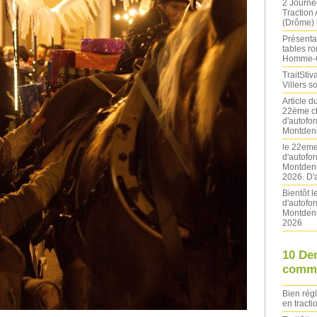
2 Journé
Traction
(Drôme) l
Présentat
tables ro
Homme-
TraitStiva
Villers 
Article 
22ème ch
d'autofo
Montdeni
le 22eme
d'autofo
Montdeni
2026. D'
Bientôt 
d'autofo
Montdeni
2026
10 De
comme
Bien rég
en tracti