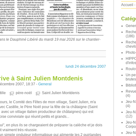
Accueil
-
Catég
Gener
Reche
(186)
dans le Dauphiné Libéré du mardi 19 mai 2026 sur le chantier-
Reche
chevil
Photo-
HIPP
d'info
lundi 24 décembre 2007
Roulot
Un pe
rive à Saint Julien Montdenis
brutes
décembre 2007, 18:37 -
General
Bibli
Revue 
ille
père-noël
Saint Julien Montdenis
(4)
Jeu-N
5 jours, le Comité des Fêtes de mon village, Saint Julien, m'a
(4)
Castille, le Père Noël pour la fête de la châtaigne (Saint
avec un village italien producteur de châtaignes) qui est
Jeu-
(12)
oise conviviale qui réunit petits et grands...
Jeu-N
", en plus ils se chargeaient de préparer la calèche et je dois
Corpo
t vraiment très réussie.
Jeu-N
st un simple onduleur informatique qui alimente les 2 guirlandes