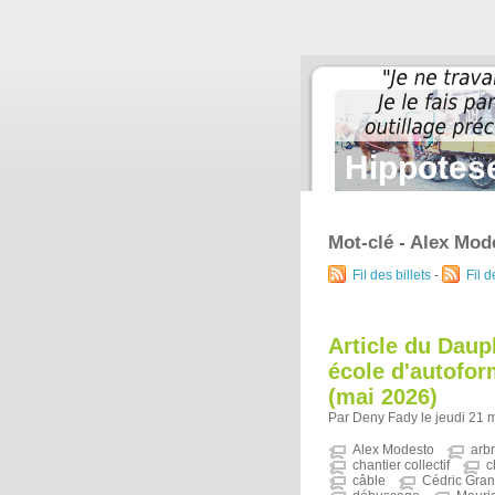
Hippotese
Mot-clé - Alex Mod
Fil des billets
-
Fil 
Article du Daup
école d'autofo
(mai 2026)
Par Deny Fady le jeudi 21 
Alex Modesto
arb
chantier collectif
c
câble
Cédric Gra