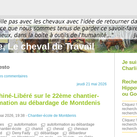
, Le cheval de Travail
Je sui
esto
Charli
des commentaires
Reche
jeudi 21 mai 2026
Hippo
ou Go
hiné-Libéré sur le 22ème chantier-
rmation au débardage de Montdenis
Cliquez !
recherch
recherch
mai 2026, 19:38 -
Chantier-école de Montdenis
Cliquez !
recherch
res
autoformation
autoformation au débardage
recherch
hantier-école
chariot
cheval
chevaux
nd
Deny Fady
débardage
débardeur