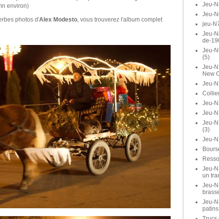
Jeu-N
mn environ)
Jeu-N
erbes photos d'
Alex Modesto
, vous trouverez l'album complet
jeu-N7
Jeu-N8
de-19
Jeu-N
(5)
Jeu-N1
New O
Jeu-N
Collie
Jeu-N1
Jeu-N
Jeu-N
(3)
Jeu-N
Bours
Ressor
Jeu-N1
un tra
Jeu-N1
brasse
Jeu-N
patins
Trucs 