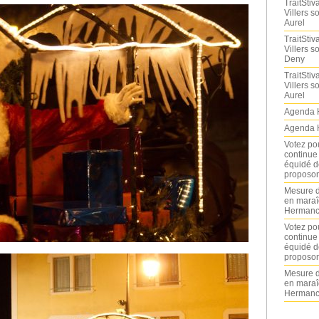
TraitStiva
Villers 
Aurel
TraitStiva
Villers 
Deny
TraitStiva
Villers 
Aurel
Agenda 
Agenda 
Votez po
continue
équidé d
proposon
Mesure d
en maraî
Hermance
Votez po
continue
équidé d
proposon
Mesure d
en maraî
Hermance