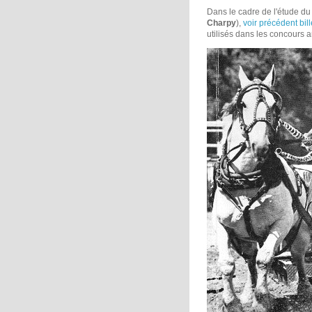
Dans le cadre de l'étude d
Charpy
),
voir précédent bille
utilisés dans les concours a