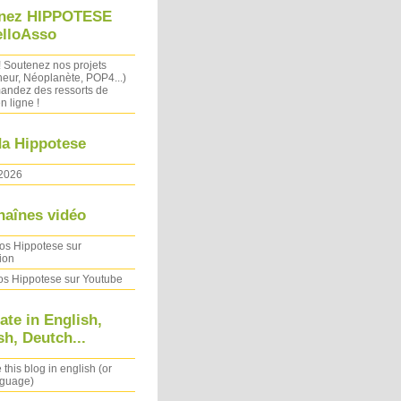
nez HIPPOTESE
elloAsso
! Soutenez nos projets
heur, Néoplanète, POP4...)
ndez des ressorts de
n ligne !
a Hippotese
2026
haînes vidéo
os Hippotese sur
ion
os Hippotese sur Youtube
ate in English,
h, Deutch...
 this blog in english (or
nguage)