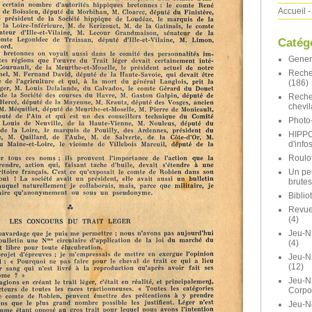
Accueil
-
Catég
Gener
Reche
(186)
Reche
chevil
Photo-
HIPP
d'info
Roulot
Un pe
brutes
Bibli
Revue 
(4)
Jeu-N
(4)
Jeu-
(12)
Jeu-N
Corpo
Jeu-N