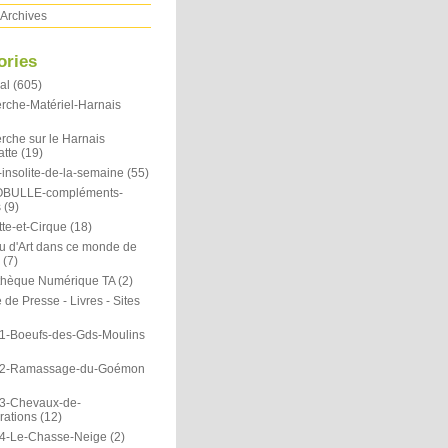
Archives
ories
al
(605)
rche-Matériel-Harnais
rche sur le Harnais
atte
(19)
insolite-de-la-semaine
(55)
OBULLE-compléments-
s
(9)
te-et-Cirque
(18)
u d'Art dans ce monde de
(7)
othèque Numérique TA
(2)
de Presse - Livres - Sites
1-Boeufs-des-Gds-Moulins
N2-Ramassage-du-Goémon
3-Chevaux-de-
rations
(12)
4-Le-Chasse-Neige
(2)