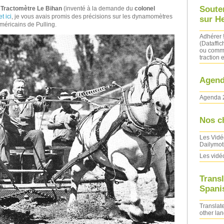
Soute
u
Tractomètre Le Bihan
(inventé à la demande du
colonel
t ici
, je vous avais promis des précisions sur les dynamomètres
sur H
méricains de Pulling.
Adhérer 
(Dataffic
ou comma
traction e
Agend
Agenda 
Nos c
Les Vidé
Dailymot
Les vidé
Transl
Spanis
Translate
other la