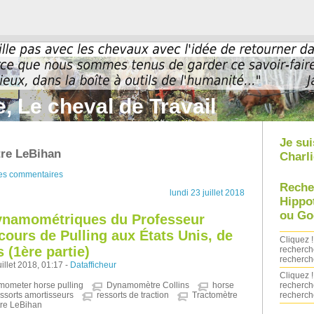
, Le cheval de Travail
Je sui
tre LeBihan
Charli
des commentaires
Reche
lundi 23 juillet 2018
Hippo
ou Go
ynamométriques du Professeur
cours de Pulling aux États Unis, de
Cliquez !
 (1ère partie)
recherch
recherch
illet 2018, 01:17 -
Datafficheur
Cliquez !
recherch
ometer horse pulling
Dynamomètre Collins
horse
recherch
essorts amortisseurs
ressorts de traction
Tractomètre
tre LeBihan