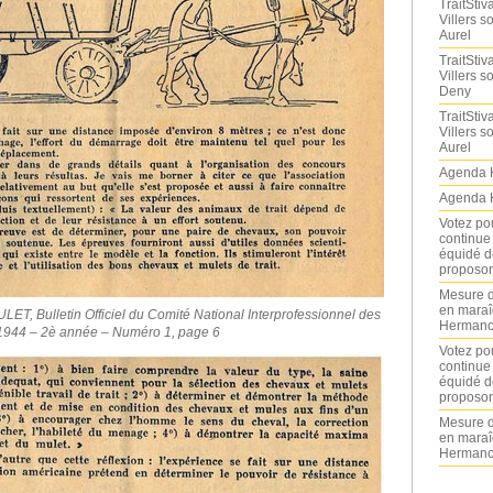
TraitStiva
Villers 
Aurel
TraitStiva
Villers 
Deny
TraitStiva
Villers 
Aurel
Agenda 
Agenda 
Votez po
continue
équidé d
proposon
Mesure d
en maraî
, Bulletin Officiel du Comité National Interprofessionnel des
Hermance
 1944 – 2è année – Numéro 1, page 6
Votez po
continue
équidé d
proposon
Mesure d
en maraî
Hermance