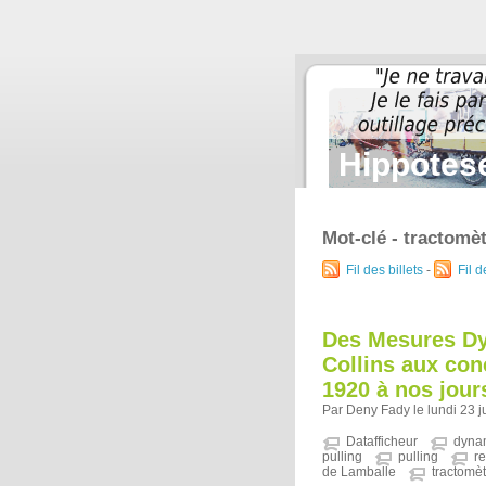
Hippotese
Mot-clé - tractomè
Fil des billets
-
Fil 
Des Mesures D
Collins aux con
1920 à nos jours
Par Deny Fady le lundi 23 ju
Datafficheur
dynam
pulling
pulling
r
de Lamballe
tractomè