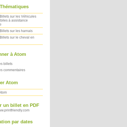
 Thématiques
Billets sur les Véhicules
iles à assistance
e
Billets sur les harnais
Billets sur le cheval en
nner à Atom
es billets
des commentaires
ler Atom
 Atom
 un billet en PDF
ww.printfriendly.com
ation par dates