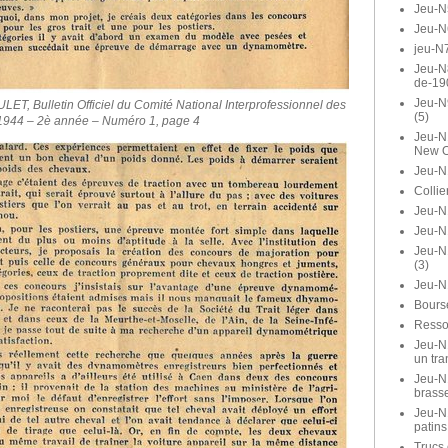
Jeu-N
Jeu-N
jeu-N7
Jeu-N8
de-19
Jeu-N
, Bulletin Officiel du Comité National Interprofessionnel des
(5)
 1944 – 2è année – Numéro 1, page 4
Jeu-N1
New O
Jeu-N
Collie
Jeu-N1
Jeu-N
Jeu-N
(3)
Jeu-N
Bours
Ressor
Jeu-N1
un tra
Jeu-N1
brasse
Jeu-N
patins
Trucs 