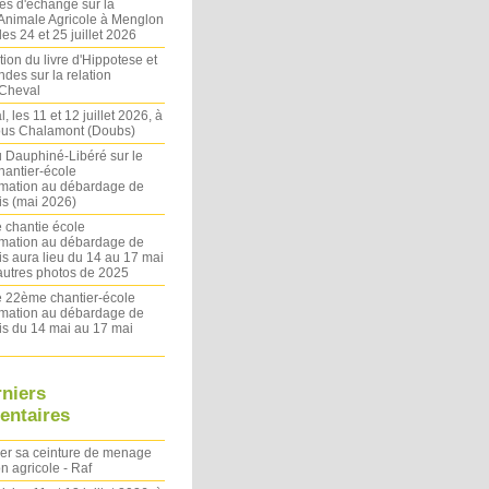
es d'échange sur la
 Animale Agricole à Menglon
es 24 et 25 juillet 2026
ion du livre d'Hippotese et
ndes sur la relation
Cheval
l, les 11 et 12 juillet 2026, à
sous Chalamont (Doubs)
du Dauphiné-Libéré sur le
antier-école
rmation au débardage de
s (mai 2026)
 chantie école
rmation au débardage de
s aura lieu du 14 au 17 mai
autres photos de 2025
le 22ème chantier-école
rmation au débardage de
s du 14 mai au 17 mai
rniers
ntaires
ler sa ceinture de menage
on agricole - Raf