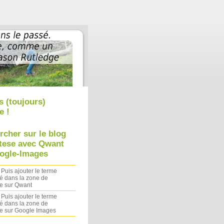
Aller au contenu
|
Aller au menu
|
Aller à la recherche
s (toujours)
e !
rcher sur le blog
tese avec Qwant
ogle-Images
 Puis ajouter le terme
é dans la zone de
e sur Qwant
 Puis ajouter le terme
é dans la zone de
e sur Google Images