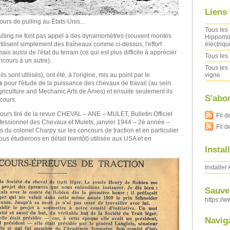
Liens
rs de pulling au États-Unis...
Tous les 
pulling ne font pas appel à des dynamomètres (souvent montés
Hippomob
électriqu
tilisent simplement des traîneaux comme ci-dessus, l'effort
s aussi de l'état du terrain (ce qui est plus difficile à apprécier
Tous les 
ncours à un autre).
Tous les 
vigne
sont utilisés), ont été, à l'origine, mis au point par le
s
pour l'étude de la puissance des chevaux de travail (au sein
Agriculture and Mechanic Arts de Ames) et ensuite seulement ils
S'abo
ncours.
ujours tiré de la revue CHEVAL – ANE – MULET, Bulletin Officiel
Fil d
ofessionnel des Chevaux et Mulets, janvier 1944 – 2è année –
Fil 
du colonel Charpy sur les concours de traction et en particulier
nous étudierons en détail bientôt) utilisée aux USA et en
Instal
Installer
Sauver
https://w
Navig