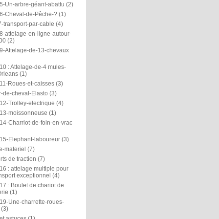
5-Un-arbre-géant-abattu
(2)
6-Cheval-de-Pêche-?
(1)
-transport-par-cable
(4)
-attelage-en-ligne-autour-
00
(2)
9-Attelage-de-13-chevaux
0 : Attelage-de-4 mules-
rleans
(1)
11-Roues-et-caisses
(3)
r-de-cheval-Elasto
(3)
2-Trolley-electrique
(4)
13-moissonneuse
(1)
14-Charriot-de-foin-en-vrac
15-Elephant-laboureur
(3)
e-materiel
(7)
ts de traction
(7)
6 : attelage multiple pour
nsport exceptionnel
(4)
7 : Boulet de chariot de
rie
(1)
19-Une-charrette-roues-
(3)
et astuces
(1)