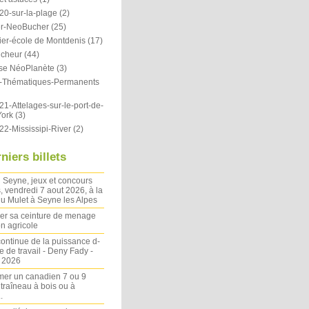
20-sur-la-plage
(2)
r-NeoBucher
(25)
ier-école de Montdenis
(17)
icheur
(44)
se NéoPlanète
(3)
ts-Thématiques-Permanents
1-Attelages-sur-le-port-de-
ork
(3)
22-Mississipi-River
(2)
niers billets
 Seyne, jeux et concours
, vendredi 7 aout 2026, à la
u Mulet à Seyne les Alpes
ler sa ceinture de menage
on agricole
ontinue de la puissance d-
 de travail - Deny Fady -
n 2026
mer un canadien 7 ou 9
 traîneau à bois ou à
.