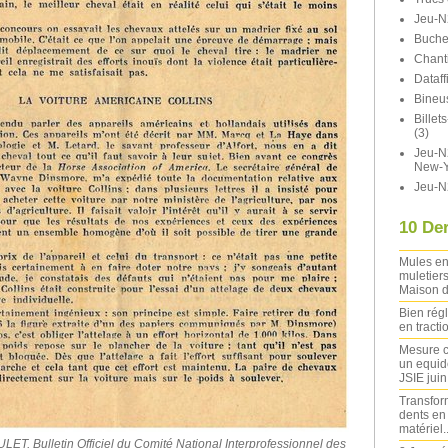
Jeu-N
Buche
Chant
Dataff
Bineu
Bille
(3)
Jeu-N2
New-Y
Jeu-N
10 Der
Mules en
muletiers
Maison d
Bien rég
en tracti
Mesure c
un equide
JSIE jui
Transfor
dents en
matériel..
, Bulletin Officiel du Comité National Interprofessionnel des