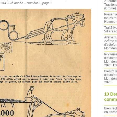
2 Journé
 1944 – 2è année – Numéro 1, page 5
Traction
(Drôme) l
Présentat
tables ro
Homme-
TraitStiva
Villers 
Article 
22ème ch
d'autofo
Montdeni
le 22eme
d'autofo
Montdeni
2026. D'
Bientôt 
d'autofo
Montdeni
2026
10 De
comme
Bien rég
en tracti