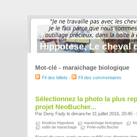
Hippotese, Le cheval d
Mot-clé - maraichage biologique
Fil des billets
-
Fil des commentaires
Sélectionnez la photo la plus re
projet NeoBucher...
Par Deny Fady le dimanche 31 juillet 2016, 20:45 -
KissKiss Hippotese
maraichage biologique
Ne
outils de maraichage
Porte-outils Bucher
Navré de vous avoir un peu oublié ces derniers te