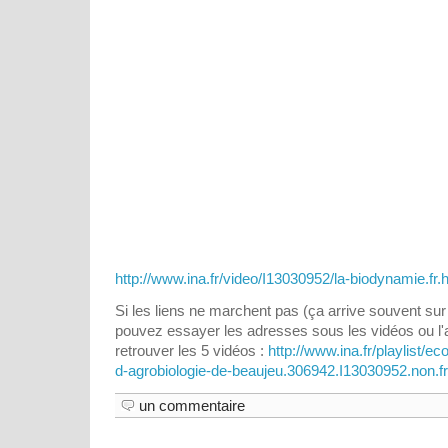
http://www.ina.fr/video/I13030952/la-biodynamie.fr.
Si les liens ne marchent pas (ça arrive souvent sur 
pouvez essayer les adresses sous les vidéos ou l'a
retrouver les 5 vidéos :
http://www.ina.fr/playlist/e
d-agrobiologie-de-beaujeu.306942.I13030952.non.f
un commentaire