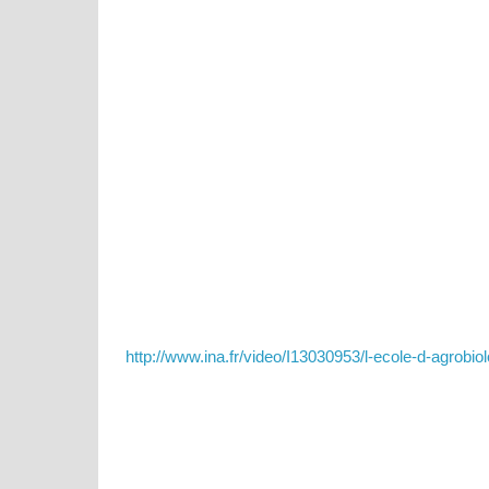
http://www.ina.fr/video/I13030953/l-ecole-d-agrobiol