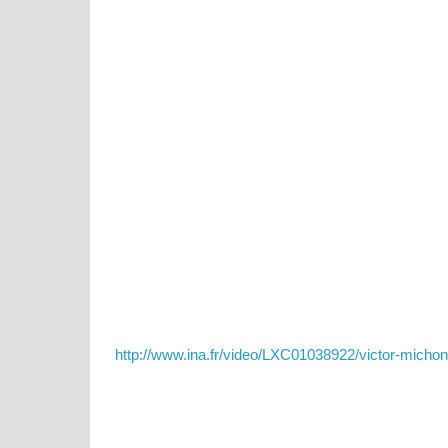
http://www.ina.fr/video/LXC01038922/victor-michon.