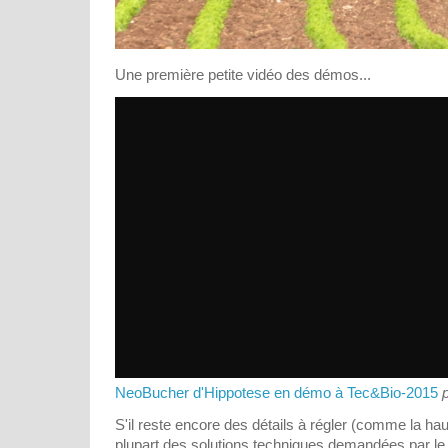
Une première petite vidéo des démos...
NeoBucher d'Hippotese en démo à Tec&Bio-2015
S'il reste encore des détails à régler (comme la ha
plupart des solutions techniques demandées par le