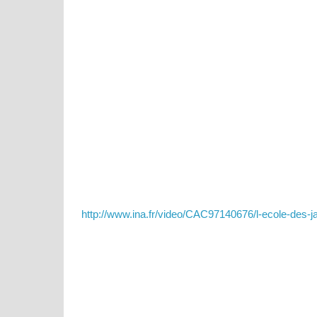
http://www.ina.fr/video/CAC97140676/l-ecole-des-jar