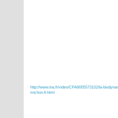
http://www.ina.fr/video/CPA8005573102/la-biodynam
michon.fr.html