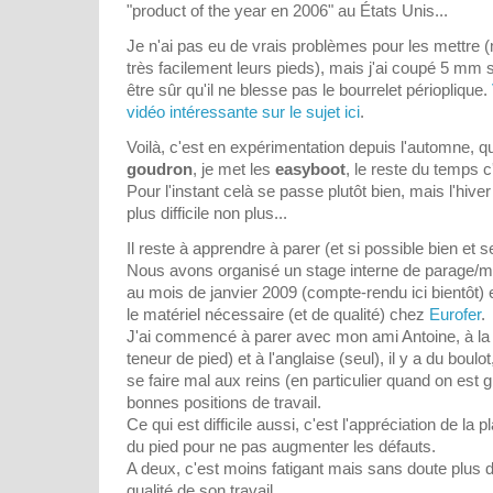
"product of the year en 2006" au États Unis...
Je n'ai pas eu de vrais problèmes pour les mettre
très facilement leurs pieds), mais j'ai coupé 5 mm s
être sûr qu'il ne blesse pas le bourrelet périoplique.
vidéo intéressante sur le sujet ici
.
Voilà, c'est en expérimentation depuis l'automne, qu
goudron
, je met les
easyboot
, le reste du temps 
Pour l'instant celà se passe plutôt bien, mais l'hiver
plus difficile non plus...
Il reste à apprendre à parer (et si possible bien et se
Nous avons organisé un stage interne de parage/m
au mois de janvier 2009 (compte-rendu ici bientôt)
le matériel nécessaire (et de qualité) chez
Eurofer
.
J'ai commencé à parer avec mon ami Antoine, à la
teneur de pied) et à l'anglaise (seul), il y a du boulo
se faire mal aux reins (en particulier quand on est g
bonnes positions de travail.
Ce qui est difficile aussi, c'est l'appréciation de la pl
du pied pour ne pas augmenter les défauts.
A deux, c'est moins fatigant mais sans doute plus dif
qualité de son travail...