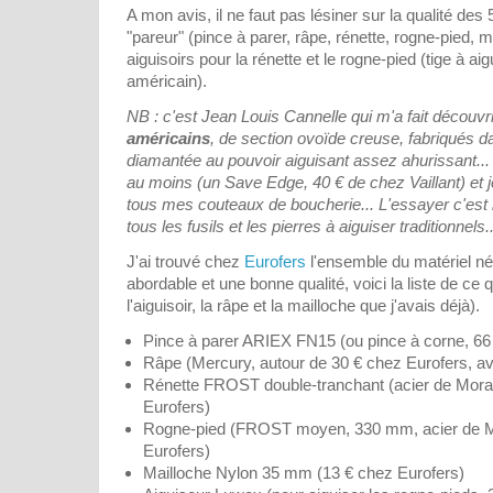
A mon avis, il ne faut pas lésiner sur la qualité des
"pareur" (pince à parer, râpe, rénette, rogne-pied, m
aiguisoirs pour la rénette et le rogne-pied (tige à aig
américain).
NB : c'est Jean Louis Cannelle qui m'a fait découvr
américains
, de section ovoïde creuse, fabriqués 
diamantée au pouvoir aiguisant assez ahurissant...
au moins (un Save Edge, 40 € de chez Vaillant) et je
tous mes couteaux de boucherie... L'essayer c'est 
tous les fusils et les pierres à aiguiser traditionnels..
J'ai trouvé chez
Eurofers
l'ensemble du matériel né
abordable et une bonne qualité, voici la liste de ce
l'aiguisoir, la râpe et la mailloche que j'avais déjà).
Pince à parer ARIEX FN15 (ou pince à corne, 66
Râpe (Mercury, autour de 30 € chez Eurofers, 
Rénette FROST double-tranchant (acier de Mor
Eurofers)
Rogne-pied (FROST moyen, 330 mm, acier de M
Eurofers)
Mailloche Nylon 35 mm (13 € chez Eurofers)