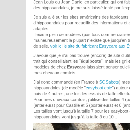
Jean Louis ou Jean Daniel en particulier, qui ont fait 
des hipposandales, je me suis laissé tenté par l'exp
Je suis allé sur les sites américains des fabricants e
d'hipposandales pour recueillir des informations et
adaptés.
Il existe plein de modèles (pas tous commercialis
malheureusement la plupart n'existe que jusqu'en ta
de selle,
voir ici le site du fabricant Easycare aux É
J'avoue que je n'ai pas trouvé (encore) de site d'ut
trait qui conseillaient les "
équiboots
", mais les gril
modèles de chez
Easycare
laissaient penser qu'el
mes chevaux comtois.
J'ai donc commandé (en France à
SOSabots
) mes
hipposandales (de modèle "
easyboot epic
") autour
puis de 4 autres, une fois les essais de taille effect
Pour mes chevaux comtois, j'utilise des tailles 4 (po
(antérieurs) pour Castille et 5 (postérieurs) et 6 (a
Les tailles vont jusqu'à la taille 7 pour les easyboot
hipposandales vont jusqu'à la taille 8 ou 10...