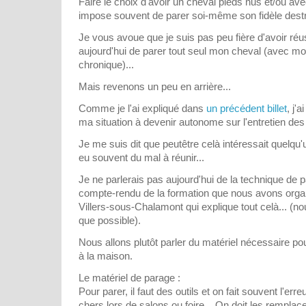
Faire le choix d'avoir un cheval pieds nus et/ou a
impose souvent de parer soi-même son fidèle destri
Je vous avoue que je suis pas peu fière d'avoir réus
aujourd'hui de parer tout seul mon cheval (avec m
chronique)...
Mais revenons un peu en arrière...
Comme je l'ai expliqué dans
un précédent billet
, j'
ma situation à devenir autonome sur l'entretien d
Je me suis dit que peutêtre celà intéressait quelqu'un
eu souvent du mal à réunir...
Je ne parlerais pas aujourd'hui de la technique de p
compte-rendu de la formation que nous avons organ
Villers-sous-Chalamont qui explique tout celà... (nou
que possible).
Nous allons plutôt parler du matériel nécessaire po
à la maison.
Le matériel de parage :
Pour parer, il faut des outils et on fait souvent l'err
chers lors de salons ou foire... On doit les remplace