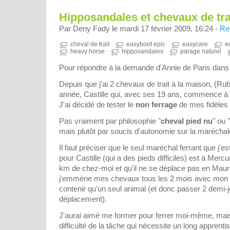
Hipposandales et chevaux de trai
Par Deny Fady le mardi 17 février 2009, 16:24 -
Re
cheval de trait
easyboot epic
easycare
e
heavy horse
hipposandales
parage naturel
Pour répondre à la demande d'Annie de Paris dans le
Depuis que j'ai 2 chevaux de trait à la maison, (Rub
année, Castille qui, avec ses 19 ans, commence à f
J'ai décidé de tester le
non ferrage
de mes fidèle
Pas vraiment par philosophie "
cheval pied nu
" ou "
mais plutôt par soucis d'autonomie sur la maréchale
Il faut préciser que le seul maréchal ferrant que j'es
pour Castille (qui a des pieds difficiles) est à Merc
km de chez-moi et qu'il ne se déplace pas en Mauri
j'emmène mes chevaux tous les 2 mois avec mon f
contenir qu'un seul animal (et donc passer 2 demi-
déplacement).
J'aurai aimé me former pour ferrer moi-même, mais 
difficulté de la tâche qui nécessite un long apprent