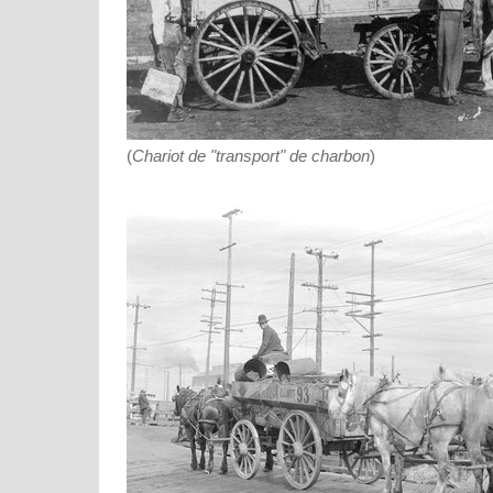
(
Chariot de "transport" de charbon
)