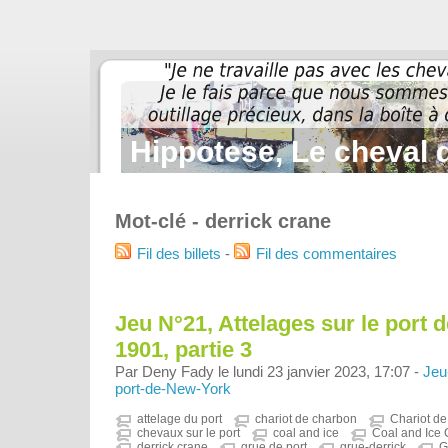
Hippotese, Le cheval d
Mot-clé - derrick crane
Fil des billets
-
Fil des commentaires
Jeu N°21, Attelages sur le port
1901, partie 3
Par Deny Fady le lundi 23 janvier 2023, 17:07 -
Jeu
port-de-New-York
attelage du port
chariot de charbon
Chariot de
chevaux sur le port
coal and ice
Coal and Ice
derrick crane
grue de port
grue-derrick
G