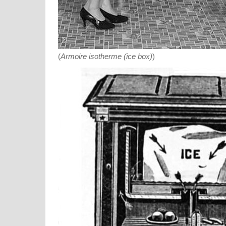
(
Armoire isotherme (ice box)
)