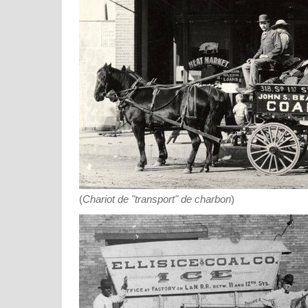
(
Chariot de "transport" de charbon
)