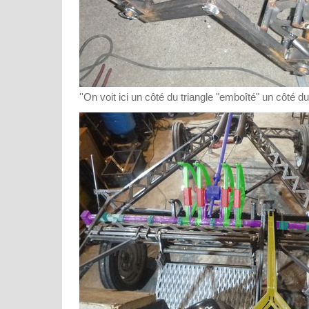
''On voit ici un côté du triangle "emboîté" un côté d