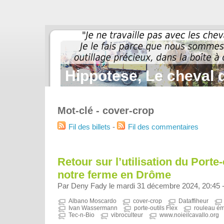
Hippotese, Le cheval d
Mot-clé - cover-crop
Fil des billets
-
Fil des commentaires
Retour sur l’utilisation du Porte-
notre ferme en Drôme
Par Deny Fady le mardi 31 décembre 2024, 20:45 
Albano Moscardo
cover-crop
Dataffiheur
Ivan Wassermann
porte-outils Flex
rouleau ém
Tec-n-Bio
vibroculteur
www.noieilcavallo.org