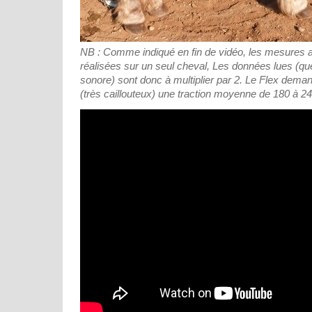
NB : Comme indiqué en fin de vidéo, les mesures a
réalisées sur un seul cheval, Les données lues (q
sonore) sont donc à multiplier par 2. Le Flex dema
(très caillouteux) une traction moyenne de 180 à 2