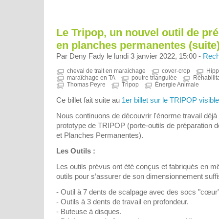
Le Tripop, un nouvel outil de pré
en planches permanentes (suite).
Par Deny Fady le lundi 3 janvier 2022, 15:00 -
Rech
cheval de trait en maraichage
cover-crop
Hipp
maraîchage en TA
poutre triangulée
Réhabilit
Thomas Peyre
Tripop
Énergie Animale
Ce billet fait suite au
1er billet sur le TRIPOP visible 
Nous continuons de découvrir l'énorme travail déjà 
prototype de TRIPOP (porte-outils de préparation d
et Planches Permanentes).
Les Outils :
Les outils prévus ont été conçus et fabriqués en 
outils pour s’assurer de son dimensionnement suffi
- Outil à 7 dents de scalpage avec des socs "cœur"
- Outils à 3 dents de travail en profondeur.
- Buteuse à disques.