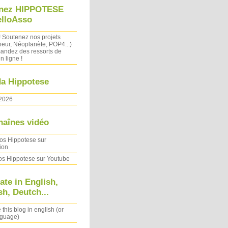
nez HIPPOTESE
elloAsso
! Soutenez nos projets
heur, Néoplanète, POP4...)
ndez des ressorts de
n ligne !
a Hippotese
2026
haînes vidéo
os Hippotese sur
ion
os Hippotese sur Youtube
ate in English,
h, Deutch...
 this blog in english (or
nguage)