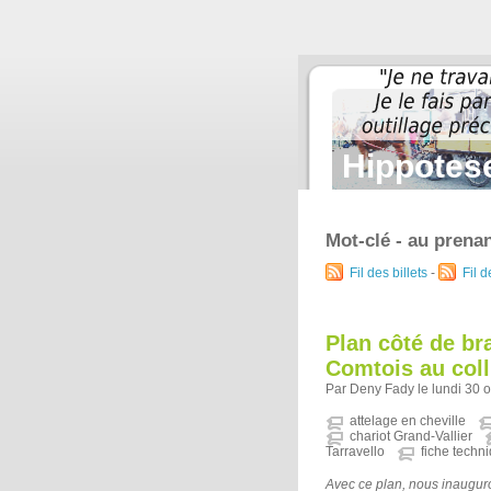
Hippotese
Mot-clé - au prenan
Fil des billets
-
Fil 
Plan côté de br
Comtois au colli
Par Deny Fady le lundi 30 
attelage en cheville
chariot Grand-Vallier
Tarravello
fiche techn
Avec ce plan, nous inaugur