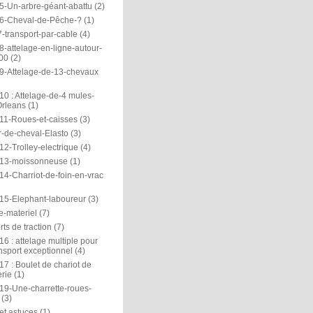
5-Un-arbre-géant-abattu
(2)
6-Cheval-de-Pêche-?
(1)
-transport-par-cable
(4)
-attelage-en-ligne-autour-
00
(2)
9-Attelage-de-13-chevaux
0 : Attelage-de-4 mules-
rleans
(1)
11-Roues-et-caisses
(3)
r-de-cheval-Elasto
(3)
2-Trolley-electrique
(4)
13-moissonneuse
(1)
14-Charriot-de-foin-en-vrac
15-Elephant-laboureur
(3)
e-materiel
(7)
ts de traction
(7)
6 : attelage multiple pour
nsport exceptionnel
(4)
7 : Boulet de chariot de
rie
(1)
19-Une-charrette-roues-
(3)
et astuces
(1)