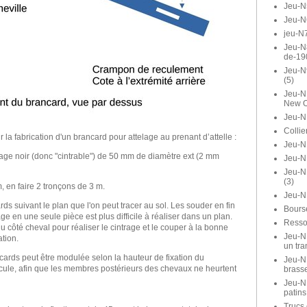
Jeu-N
Jeu-N
jeu-N7
Jeu-N8
de-19
Jeu-N
(5)
Jeu-N1
New O
Jeu-N
Collie
a fabrication d'un brancard pour attelage au prenant d’attelle :
Jeu-N1
ffage noir (donc "cintrable") de 50 mm de diamètre ext (2 mm
Jeu-N
Jeu-N
(3)
, en faire 2 tronçons de 3 m.
Jeu-N
rds suivant le plan que l'on peut tracer au sol. Les souder en fin
Bours
age en une seule pièce est plus difficile à réaliser dans un plan.
Ressor
u côté cheval pour réaliser le cintrage et le couper à la bonne
Jeu-N1
ation.
un tra
cards peut être modulée selon la hauteur de fixation du
Jeu-N1
cule, afin que les membres postérieurs des chevaux ne heurtent
brasse
Jeu-N
patins
Trucs 