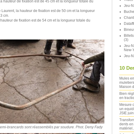
la hauteur de fixation est de 45 cm et la longueur totale du
Jeu-N
e Laurent, la hauteur de fixation est de 50 cm et la longueur
Buche
33 cm.
Chant
a hauteur de fixation est de 54 cm et la longueur totale du
Dataff
Bineu
Bille
(3)
Jeu-N2
New-Y
Jeu-N
10 Der
Mules en
muletiers
Maison d
Bien rég
en tracti
Mesure c
un equide
JSIE jui
Transfor
dents en
2 demi-brancards sont réassemblés par soudure. Phot. Deny Fady
matériel..