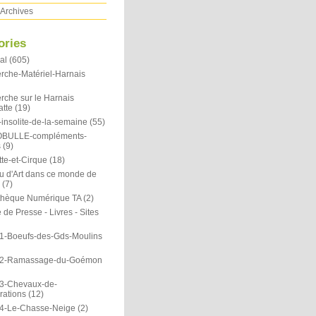
Archives
ories
al
(605)
rche-Matériel-Harnais
rche sur le Harnais
atte
(19)
insolite-de-la-semaine
(55)
OBULLE-compléments-
s
(9)
te-et-Cirque
(18)
u d'Art dans ce monde de
(7)
othèque Numérique TA
(2)
de Presse - Livres - Sites
1-Boeufs-des-Gds-Moulins
N2-Ramassage-du-Goémon
3-Chevaux-de-
rations
(12)
4-Le-Chasse-Neige
(2)