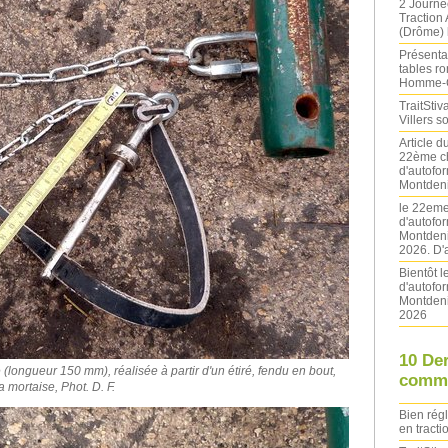
2 Journé
Traction
(Drôme) l
Présentat
tables ro
Homme-
TraitStiva
Villers 
Article 
22ème ch
d'autofo
Montdeni
le 22eme
d'autofo
Montdeni
2026. D'
Bientôt 
d'autofo
Montdeni
2026
10 De
(longueur 150 mm), réalisée à partir d'un étiré, fendu en bout,
comme
 mortaise, Phot. D. F.
Bien rég
en tracti