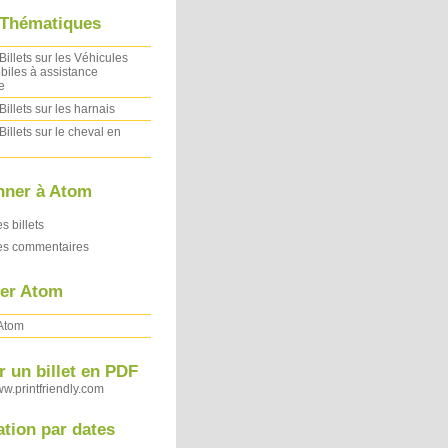
 Thématiques
Billets sur les Véhicules
iles à assistance
e
Billets sur les harnais
Billets sur le cheval en
nner à Atom
es billets
des commentaires
ler Atom
 Atom
 un billet en PDF
ww.printfriendly.com
ation par dates