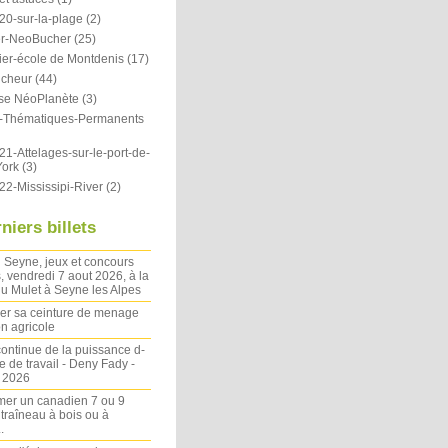
20-sur-la-plage
(2)
r-NeoBucher
(25)
ier-école de Montdenis
(17)
icheur
(44)
se NéoPlanète
(3)
ts-Thématiques-Permanents
1-Attelages-sur-le-port-de-
ork
(3)
22-Mississipi-River
(2)
niers billets
 Seyne, jeux et concours
, vendredi 7 aout 2026, à la
u Mulet à Seyne les Alpes
ler sa ceinture de menage
on agricole
ontinue de la puissance d-
 de travail - Deny Fady -
n 2026
mer un canadien 7 ou 9
 traîneau à bois ou à
.