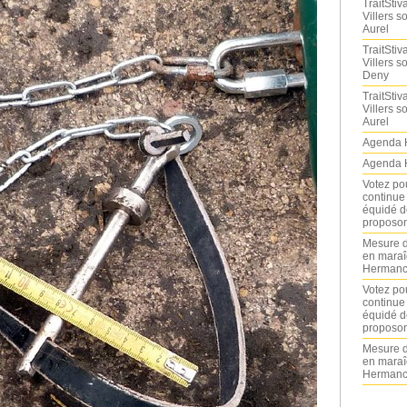
TraitStiva
Villers 
Aurel
TraitStiva
Villers 
Deny
TraitStiva
Villers 
Aurel
Agenda 
Agenda 
Votez po
continue
équidé d
proposon
Mesure d
en maraî
Hermance
Votez po
continue
équidé d
proposon
Mesure d
en maraî
Hermance