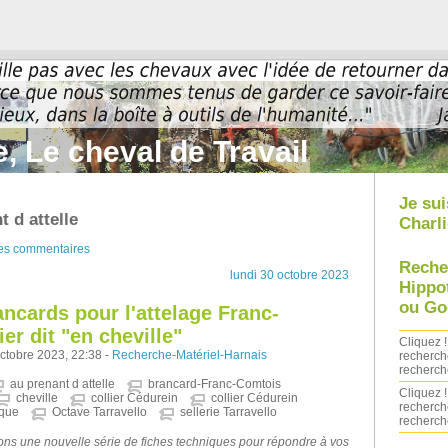
, Le cheval de Travail
Je sui
t d attelle
Charli
des commentaires
Reche
lundi 30 octobre 2023
Hippo
ou Go
ancards pour l'attelage Franc-
er dit "en cheville"
Cliquez !
octobre 2023, 22:38 -
Recherche-Matériel-Harnais
recherch
recherch
au prenant d attelle
brancard-Franc-Comtois
Cliquez !
cheville
collier Cédurein
collier Cédurein
recherch
ique
Octave Tarravello
sellerie Tarravello
recherch
ons une nouvelle série de fiches techniques pour répondre à vos