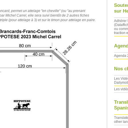
Soute
sur H
ancard, permet un attelage "en cheville" (ou "au prenant
é par Michel Carrel, elle sera suivi bientôt de 2 autres fiches
riple (pour attelage à 3) et sur le timon pour attelage en paire.
Adhérer 
(Dataffic
ou comma
traction e
Agend
Agenda 
Nos c
Les Vidé
Dailymot
Les vidé
Transl
Spanis
Translate
other la