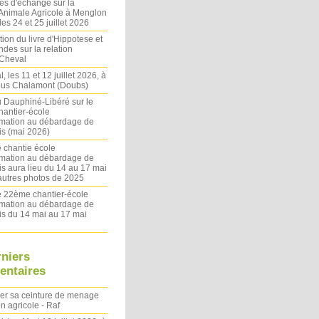
es d'échange sur la
 Animale Agricole à Menglon
es 24 et 25 juillet 2026
ion du livre d'Hippotese et
ndes sur la relation
Cheval
l, les 11 et 12 juillet 2026, à
sous Chalamont (Doubs)
du Dauphiné-Libéré sur le
antier-école
rmation au débardage de
s (mai 2026)
 chantie école
rmation au débardage de
s aura lieu du 14 au 17 mai
autres photos de 2025
le 22ème chantier-école
rmation au débardage de
s du 14 mai au 17 mai
rniers
ntaires
ler sa ceinture de menage
on agricole - Raf