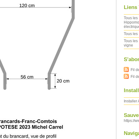
Liens
Tous les 
Hippomob
électriqu
Tous les 
Tous les 
vigne
S'abo
Fil d
Fil 
Instal
Installer
Sauver
https://w
Navig