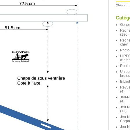
Accueil
-
Catég
Gener
Reche
(186)
Reche
chevil
Photo-
HIPP
d'info
Roulot
Un pe
brutes
Bibli
Revue 
(4)
Jeu-N
(4)
Jeu-
(12)
Jeu-N
Corpo
Jeu-N