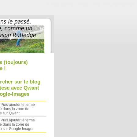
Aller au contenu
|
Aller au menu
|
Aller à la recherche
s (toujours)
e !
rcher sur le blog
tese avec Qwant
ogle-Images
 Puis ajouter le terme
é dans la zone de
e sur Qwant
 Puis ajouter le terme
é dans la zone de
e sur Google Images