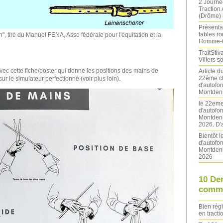
2 Journé
Traction
(Drôme) l
Présentat
tables ro
, tiré du Manuel FENA, Asso fédérale pour l'équitation et la
Homme-
TraitStiva
Villers 
cette fiche/poster qui donne les positions des mains de
Article 
22ème ch
sur le simulateur perfectionné (voir plus loin).
d'autofo
Montdeni
le 22eme
d'autofo
Montdeni
2026. D'
Bientôt 
d'autofo
Montdeni
2026
10 De
comme
Bien rég
en tracti