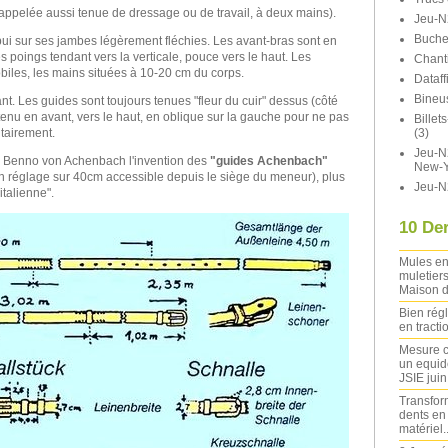
(appelée aussi tenue de dressage ou de travail, à deux mains).
Jeu-N
Buche
ppui sur ses jambes légèrement fléchies. Les avant-bras sont en
es poings tendant vers la verticale, pouce vers le haut. Les
Chant
biles, les mains situées à 10-20 cm du corps.
Dataff
Bineu
nt. Les guides sont toujours tenues "fleur du cuir" dessus (côté
s tenu en avant, vers le haut, en oblique sur la gauche pour ne pas
Bille
(3)
tairement.
Jeu-N2
à Benno von Achenbach l'invention des
"guides Achenbach"
New-Y
un réglage sur 40cm accessible depuis le siège du meneur), plus
Jeu-N
italienne".
10 Der
Mules en
muletiers
Maison d
Bien rég
en tracti
Mesure c
un equide
JSIE jui
Transfor
dents en
matériel..