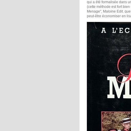
qui a été formalisée dans u
(cette méthode est fort bien 
Menage", Maloine Edit. que 
peut-être économiser en lisan