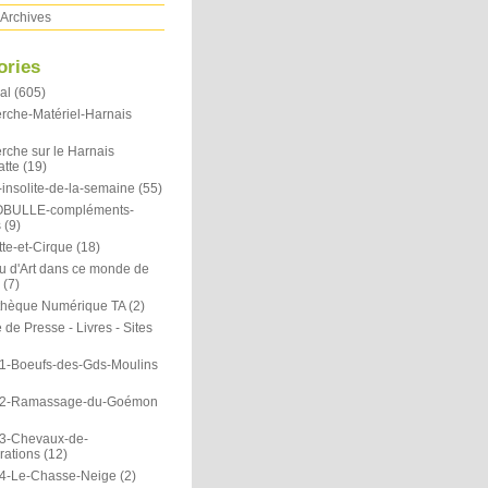
Archives
ories
al
(605)
rche-Matériel-Harnais
rche sur le Harnais
atte
(19)
insolite-de-la-semaine
(55)
OBULLE-compléments-
s
(9)
te-et-Cirque
(18)
u d'Art dans ce monde de
(7)
othèque Numérique TA
(2)
de Presse - Livres - Sites
1-Boeufs-des-Gds-Moulins
N2-Ramassage-du-Goémon
3-Chevaux-de-
rations
(12)
4-Le-Chasse-Neige
(2)