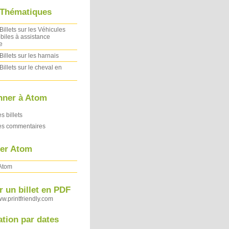
 Thématiques
Billets sur les Véhicules
iles à assistance
e
Billets sur les harnais
Billets sur le cheval en
nner à Atom
es billets
des commentaires
ler Atom
 Atom
 un billet en PDF
ww.printfriendly.com
ation par dates