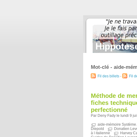
Hippotese
Mot-clé - aide-mé
Fil des billets
-
Fil 
Méthode de men
fiches techniqu
perfectionné
Par Deny Fady le lundi 9 ju
aide-mémoire Système
Diepold
Donatien Le
à l italienne
Harvey Ca