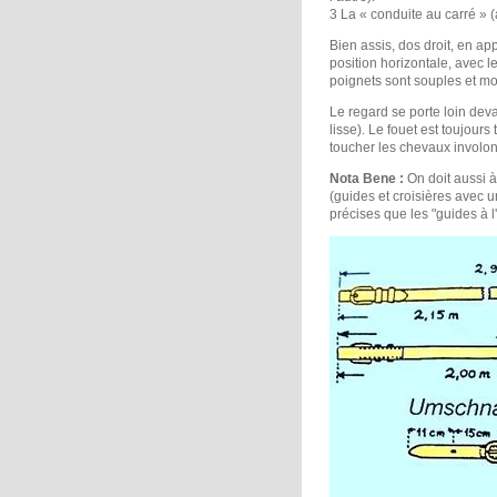
3 La « conduite au carré » 
Bien assis, dos droit, en a
position horizontale, avec l
poignets sont souples et mo
Le regard se porte loin deva
lisse). Le fouet est toujour
toucher les chevaux involon
Nota Bene :
On doit aussi 
(guides et croisières avec 
précises que les "guides à l'