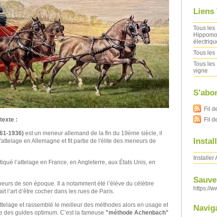
Liens
Tous les 
Hippomob
électriqu
Tous les 
Tous les 
vigne
S'abo
Fil d
Fil 
texte :
61-1936)
est un meneur allemand de la fin du 19ème siècle, il
Instal
l'attelage en Allemagne et fit partie de l'élite des meneurs de
Installer
iqué l’attelage en France, en Angleterre, aux États Unis, en
Sauver
eneurs de son époque. Il a notamment été l’élève du célèbre
https://w
ait l’art d’être cocher dans les rues de Paris.
'attelage et rassemblé le meilleur des méthodes alors en usage et
Navig
ue des guides optimum. C’est la fameuse
"méthode Achenbach"