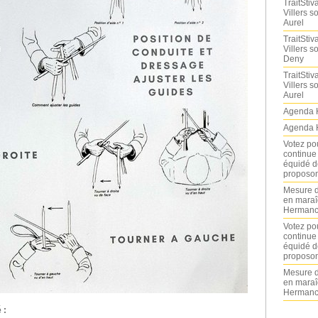
TraitStiva
Villers 
Aurel
TraitStiva
Villers 
Deny
TraitStiva
Villers 
Aurel
Agenda 
Agenda 
Votez po
continue
équidé d
proposon
Mesure d
en maraî
Hermance
Votez po
continue
équidé d
proposon
Mesure d
en maraî
Hermance
 :