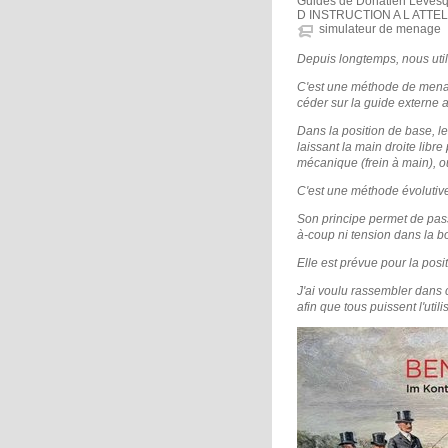
Guides de Donatien Leves
D INSTRUCTION A L ATTE
simulateur de menage
Depuis longtemps, nous uti
C'est une méthode de menag
céder sur la guide externe 
Dans la position de base, 
laissant la main droite libre
mécanique (frein à main), 
C'est une méthode évolutiv
Son principe permet de passe
à-coup ni tension dans la b
Elle est prévue pour la posi
J'ai voulu rassembler dans c
afin que tous puissent l'utili