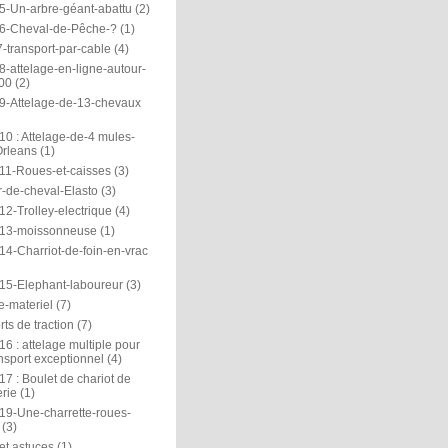
5-Un-arbre-géant-abattu
(2)
6-Cheval-de-Pêche-?
(1)
-transport-par-cable
(4)
-attelage-en-ligne-autour-
00
(2)
9-Attelage-de-13-chevaux
0 : Attelage-de-4 mules-
rleans
(1)
11-Roues-et-caisses
(3)
r-de-cheval-Elasto
(3)
2-Trolley-electrique
(4)
13-moissonneuse
(1)
14-Charriot-de-foin-en-vrac
15-Elephant-laboureur
(3)
e-materiel
(7)
ts de traction
(7)
6 : attelage multiple pour
nsport exceptionnel
(4)
7 : Boulet de chariot de
rie
(1)
19-Une-charrette-roues-
(3)
et astuces
(1)