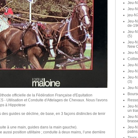
Jeu-N
Jeu-N
jeu-N7
Jeu-N8
de-19
Jeu-N
(5)
Jeu-N1
New O
Jeu-N
Collie
Jeu-N1
Jeu-N
Jeu-N
(3)
Jeu-N
Bours
thode officielle de la Fédération Française d'Equitation
Ressor
S - Utilisation et Conduite d'Attelages de Chevaux. Nous l'avons
mps à Hippotese
Jeu-N1
un tra
 des guides se décline, de base, en 3 façons distinctes de tenir
Jeu-N1
brasse
Jeu-N
uite à une main, guides dans la main gauche).
patins
 aussi position utilitaire ; conduite à deux mains, l’une derrière
Trucs 