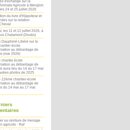
es d'échange sur la
 Animale Agricole à Menglon
es 24 et 25 juillet 2026
ion du livre d'Hippotese et
ndes sur la relation
Cheval
l, les 11 et 12 juillet 2026, à
sous Chalamont (Doubs)
du Dauphiné-Libéré sur le
antier-école
rmation au débardage de
s (mai 2026)
 chantie école
rmation au débardage de
s aura lieu du 14 au 17 mai
autres photos de 2025
le 22ème chantier-école
rmation au débardage de
s du 14 mai au 17 mai
rniers
ntaires
ler sa ceinture de menage
on agricole - Raf