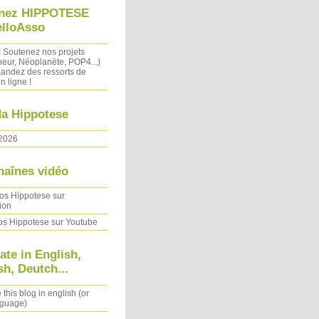
nez HIPPOTESE
elloAsso
! Soutenez nos projets
heur, Néoplanète, POP4...)
ndez des ressorts de
n ligne !
a Hippotese
2026
haînes vidéo
os Hippotese sur
ion
os Hippotese sur Youtube
ate in English,
h, Deutch...
 this blog in english (or
nguage)