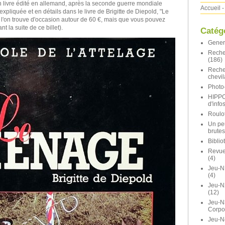
n livre édité en allemand, après la seconde guerre mondiale
Accueil
-
expliquée et en détails dans le livre de Brigitte de Diepold, "Le
l'on trouve d'occasion autour de 60 €, mais que vous pouvez
t la suite de ce billet).
Catég
Gener
Reche
(186)
Reche
chevil
Photo-
HIPP
d'info
Roulot
Un pe
brutes
Bibli
Revue 
(4)
Jeu-N
(4)
Jeu-
(12)
Jeu-N
Corpo
Jeu-N