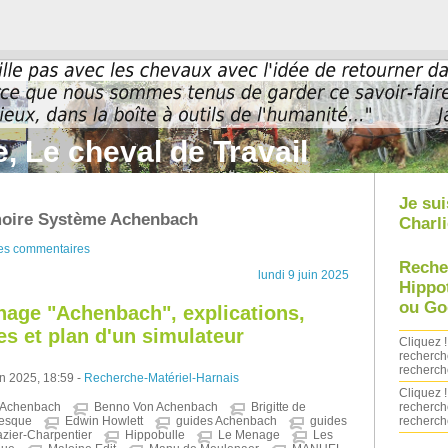
, Le cheval de Travail
Je sui
moire Système Achenbach
Charli
des commentaires
Reche
lundi 9 juin 2025
Hippo
ou Go
age "Achenbach", explications,
es et plan d'un simulateur
Cliquez !
recherch
recherch
in 2025, 18:59 -
Recherche-Matériel-Harnais
Cliquez !
recherch
 Achenbach
Benno Von Achenbach
Brigitte de
recherch
vesque
Edwin Howlett
guides Achenbach
guides
zier-Charpentier
Hippobulle
Le Menage
Les