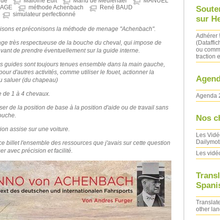
que
Maloine Edit
Manu de Meulenaer
MANUEL
LAGE
méthode Achenbach
René BAUD
Soute
simulateur perfectionné
sur H
lisons et préconisons la méthode de menage "Achenbach".
Adhérer 
(Dataffic
e très respectueuse de la bouche du cheval, qui impose de
ou comma
avant de prendre éventuellement sur la guide interne.
traction e
les guides sont toujours tenues ensemble dans la main gauche,
 pour d'autres activités, comme utiliser le fouet, actionner la
Agend
ou saluer (du chapeau)
e de 1 à 4 chevaux.
Agenda 
r de la position de base à la position d'aide ou de travail sans
ouche.
Nos c
tion assise sur une voiture.
Les Vidé
Dailymot
e billet l'ensemble des ressources que j'avais sur cette question
ser avec précision et facilité.
Les vidé
Transl
Spanis
Translate
other la