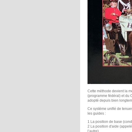
Cette méthode devient la mé
(programme fédéral) et du C
adopté depuis bien longte
Ce système unifié de tenues
les guides :
1 La position de base (cond
2 La position d'aide (appelée
l’autre).