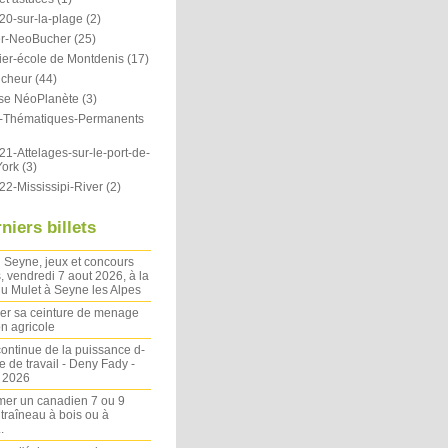
20-sur-la-plage
(2)
r-NeoBucher
(25)
ier-école de Montdenis
(17)
icheur
(44)
se NéoPlanète
(3)
ts-Thématiques-Permanents
1-Attelages-sur-le-port-de-
ork
(3)
22-Mississipi-River
(2)
niers billets
 Seyne, jeux et concours
, vendredi 7 aout 2026, à la
u Mulet à Seyne les Alpes
ler sa ceinture de menage
on agricole
ontinue de la puissance d-
 de travail - Deny Fady -
n 2026
mer un canadien 7 ou 9
 traîneau à bois ou à
.