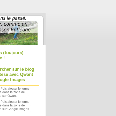
Aller au contenu
|
Aller au menu
|
Aller à la recherche
s (toujours)
e !
rcher sur le blog
tese avec Qwant
ogle-Images
 Puis ajouter le terme
é dans la zone de
e sur Qwant
 Puis ajouter le terme
é dans la zone de
e sur Google Images