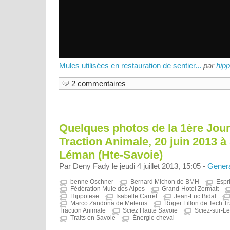
Mules utilisées en restauration de sentier...
par
hip
2 commentaires
Quelques photos de la 1ère Jour
Traction Animale, 20 juin 2013 à
Léman (Hte-Savoie)
Par Deny Fady le jeudi 4 juillet 2013, 15:05 -
Gener
benne Oschner
Bernard Michon de BMH
Espri
Fédération Mule des Alpes
Grand-Hotel Zermatt
Hippotese
Isabelle Carrel
Jean-Luc Bidal
Marco Zandona de Meterus
Roger Fillon de Tech Tr
Traction Animale
Sciez Haute Savoie
Sciez-sur-L
Traits en Savoie
Énergie cheval