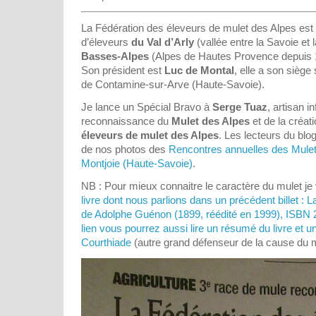
La Fédération des éleveurs de mulet des Alpes est 
d’éleveurs
du Val d’Arly
(vallée entre la Savoie et
Basses-Alpes
(Alpes de Hautes Provence depuis 
Son président est
Luc de Montal
, elle a son siège
de Contamine-sur-Arve (Haute-Savoie).
Je lance un Spécial Bravo à
Serge Tuaz
, artisan i
reconnaissance du
Mulet des Alpes
et de la créat
éleveurs de mulet des Alpes
. Les lecteurs du blo
de nos photos des
Rencontres annuelles des Mule
Montjoie (Haute-Savoie)
.
NB : Pour mieux connaitre le caractère du mulet je 
livre dont nous parlions dans un précédent billet : L
de Adolphe Guénon (1899, réédité en 1999), ISBN
lien vous pourrez aussi lire un résumé du livre et un
Courthiade
(autre grand défenseur de la cause du m