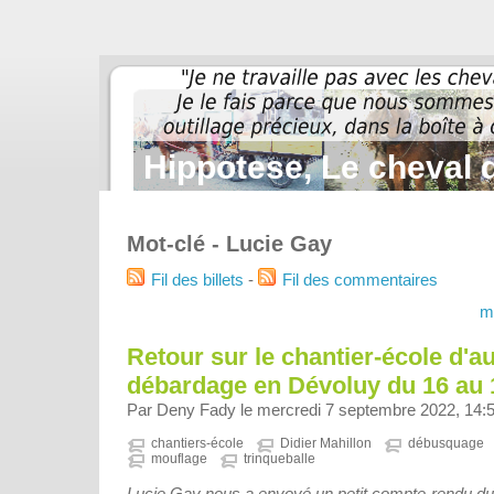
Hippotese, Le cheval d
Mot-clé - Lucie Gay
Fil des billets
-
Fil des commentaires
m
Retour sur le chantier-école d'a
débardage en Dévoluy du 16 au 1
Par Deny Fady le mercredi 7 septembre 2022, 14:
chantiers-école
Didier Mahillon
débusquage
mouflage
trinqueballe
Lucie Gay nous a envoyé un petit compte-rendu du