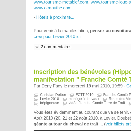
www.tourisme-metabief.com
,
www.tourisme-loue-s
www.otmouthe.com
-
Hôtels à proximité...
Pour venir à la manifestation,
pensez au covoitur
créé pour Levier 2010 ici
2 commentaires
Inscription des bénévoles (Hippo
manifestation " Franche Comté T
Par Deny Fady le mercredi 19 mai 2010, 19:59 -
Ge
Christian Deiber
FCTT 2010
Franche Comté Te
Levier 2010
manège à chevaux
Route des Vi
trépigneuse
vidéo Franche Comté Terre de Trait
Vous êtes évidemment au courant que va se tenir,
Août 2010 (20, 21 et 22 août 2010, à Levier, Doubs
géante autour du cheval de trait
... (
voir billets p