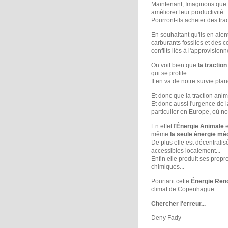
Maintenant, Imaginons que l
améliorer leur productivité...
Pourront-ils acheter des tra
En souhaitant qu'ils en aien
carburants fossiles et des 
conflits liés à l'approvisio
On voit bien que
la tractio
qui se profile...
Il en va de notre survie plané
Et donc que la traction ani
Et donc aussi l'urgence de l
particulier en Europe, où n
En effet l'
Énergie Animale
e
même
la seule énergie mé
De plus elle est décentralisé
accessibles localement...
Enfin elle produit ses prop
chimiques...
Pourtant cette
Énergie Ren
climat de Copenhague...
Chercher l'erreur...
Deny Fady