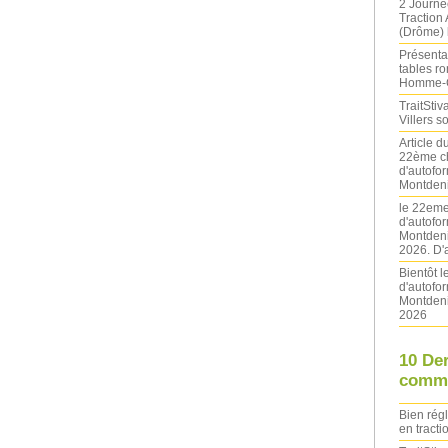
2 Journé
Traction
(Drôme) l
Présentat
tables ro
Homme-
TraitStiva
Villers 
Article 
22ème ch
d'autofo
Montdeni
le 22eme
d'autofo
Montdeni
2026. D'
Bientôt 
d'autofo
Montdeni
2026
10 De
comme
Bien rég
en tracti