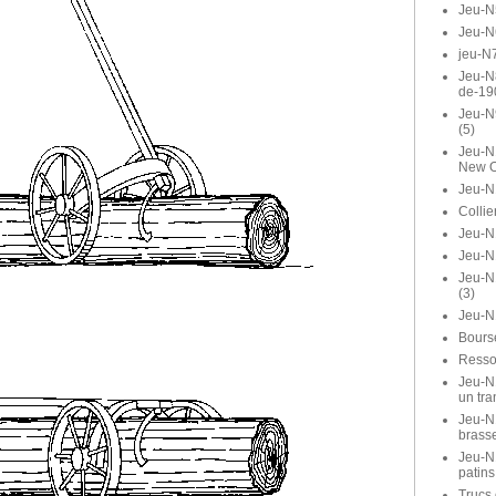
Jeu-N
Jeu-N
jeu-N7
Jeu-N8
de-19
Jeu-N
(5)
Jeu-N1
New O
Jeu-N
Collie
Jeu-N1
Jeu-N
Jeu-N
(3)
Jeu-N
Bours
Ressor
Jeu-N1
un tra
Jeu-N1
brasse
Jeu-N
patins
Trucs 