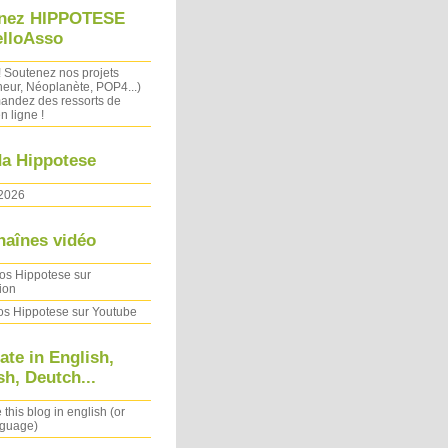
nez HIPPOTESE
elloAsso
! Soutenez nos projets
heur, Néoplanète, POP4...)
ndez des ressorts de
n ligne !
a Hippotese
2026
haînes vidéo
os Hippotese sur
ion
os Hippotese sur Youtube
ate in English,
h, Deutch...
 this blog in english (or
nguage)