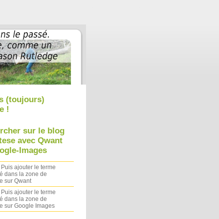
Aller au contenu
|
Aller au menu
|
Aller à la recherche
s (toujours)
e !
rcher sur le blog
tese avec Qwant
ogle-Images
 Puis ajouter le terme
é dans la zone de
e sur Qwant
 Puis ajouter le terme
é dans la zone de
e sur Google Images