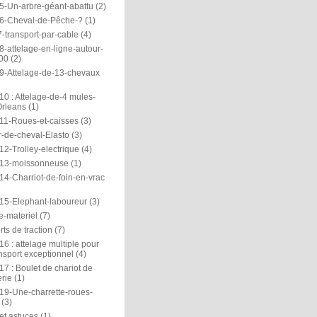
5-Un-arbre-géant-abattu
(2)
6-Cheval-de-Pêche-?
(1)
-transport-par-cable
(4)
-attelage-en-ligne-autour-
00
(2)
9-Attelage-de-13-chevaux
0 : Attelage-de-4 mules-
rleans
(1)
11-Roues-et-caisses
(3)
r-de-cheval-Elasto
(3)
2-Trolley-electrique
(4)
13-moissonneuse
(1)
14-Charriot-de-foin-en-vrac
15-Elephant-laboureur
(3)
e-materiel
(7)
ts de traction
(7)
6 : attelage multiple pour
nsport exceptionnel
(4)
7 : Boulet de chariot de
rie
(1)
19-Une-charrette-roues-
(3)
et astuces
(1)