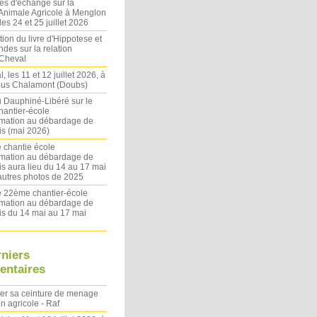
es d'échange sur la
 Animale Agricole à Menglon
es 24 et 25 juillet 2026
ion du livre d'Hippotese et
ndes sur la relation
Cheval
l, les 11 et 12 juillet 2026, à
sous Chalamont (Doubs)
du Dauphiné-Libéré sur le
antier-école
rmation au débardage de
s (mai 2026)
 chantie école
rmation au débardage de
s aura lieu du 14 au 17 mai
autres photos de 2025
le 22ème chantier-école
rmation au débardage de
s du 14 mai au 17 mai
rniers
ntaires
ler sa ceinture de menage
on agricole - Raf