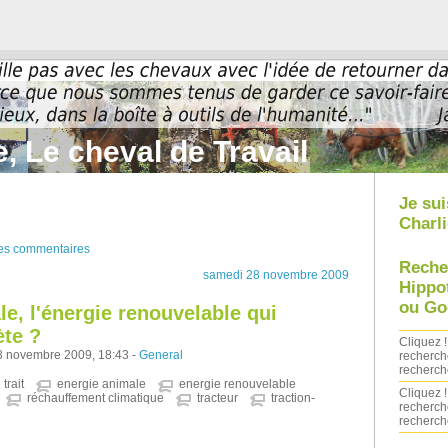
, Le cheval de Travail
Je sui
Charli
des commentaires
Reche
samedi 28 novembre 2009
Hippo
ou Go
le, l'énergie renouvelable qui
ète ?
Cliquez !
8 novembre 2009, 18:43 -
General
recherch
recherch
trait
energie animale
energie renouvelable
Cliquez !
réchauffement climatique
tracteur
traction-
recherch
recherch