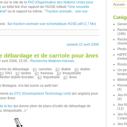
re sur le site de la
FAO (Organisation des Nations Unies pour
Accueil
-
)
un billet tiré d'un rapport de l'AGSE intitulé "
Une nouvelle
rait
" ou le rapport lui même : "
Traction animale... une vue
Catég
ssi :
fao-traction-animale-vue-schematique-AGSE.pdf (2,7 Mo)
Gener
Reche
(186)
Reche
chevil
samedi 22 avril 2006
Photo-
de débardage et de carriole pour ânes
HIPP
d'info
 avril 2006, 15:55 -
Recherche-Matériel-Harnais
Roulot
rche de débardage
carrioles
diable
diable-
Un pe
FAO
fardier
traineau
trinqueballe
brutes
fardier diable-forestier
triqueballe
ânes
Bibli
Revue 
Bretagne, m'a fait suivre ce petit mel :
(4)
uments
du DTU (Development Technology Unit)
(en anglais) pour
Jeu-N
 pour ânes.
(4)
Jeu-
 de la fao
qui donne plein de plans d'outils de débardage de
(12)
 trinqueballe...).''
Jeu-N
Corpo
Jeu-N