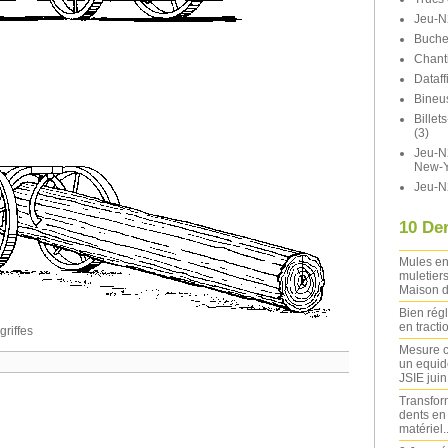
Jeu-N
Buche
Chant
Dataff
Bineu
Bille
(3)
Jeu-N2
New-Y
Jeu-N
10 Der
Mules en
muletiers
Maison d
Bien rég
en tracti
griffes
Mesure c
un equide
JSIE jui
Transfor
dents en
matériel..