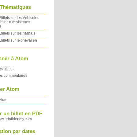
 Thématiques
Billets sur les Véhicules
iles à assistance
e
Billets sur les harnais
Billets sur le cheval en
nner à Atom
es billets
des commentaires
ler Atom
 Atom
 un billet en PDF
ww.printfriendly.com
ation par dates