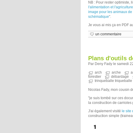
NB : Pour rester optimiste, li
l'alimentation et l'agriculture
image pour les animaux de t
schématique
".
Je vous ai mis ça en PDF au
un commentaire
Plans d'outils 
Par Deny Fady le samedi 22
arch
arche
a
forestier
débardage
trinqueballe triqueballe 
Nicolas Fady, mon cousin de 
''je suis tombé sur ces doc
la construction de carrioles
J'ai également visité
le site
construction simple (traineau,