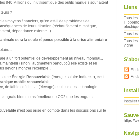
es 840 Millions qui n'utilisent que des outils manuels souhaitent
Liens
cteurs ?
Tous les 
t les moyens financiers, qu'en est-il des problèmes de
Hippomob
conséquences de leur utilisation (réchauffement climatique,
électriqu
nnement, dépendance externe...)
Tous les 
n animale sera la seule réponse possible à la crise alimentaire
Tous les 
vigne
taire...
male a un fort potentiel de développement au niveau mondial...
S'abo
a maintenir (sinon l'augmenter) partout où elle existe et en
ous devons montrer l'exemple...
Fil d
Fil 
st une
Énergie Renouvelable
(énergie solaire indirecte), c'est
canique mobile renouvelable
.
e, de faible coût initial (élevage) et utilise des technologie
Instal
res engrais bien moins émetteur de CO2 que les engrais
Installer
ouvelable
n'est pas prise en compte dans les discussions sur le
Sauver
https://w
Navig