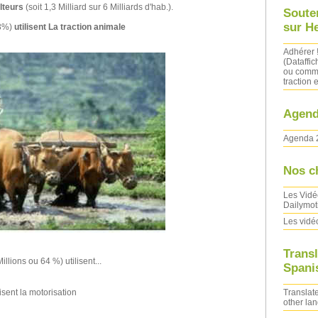
lteurs
(soit 1,3 Milliard sur 6 Milliards d'hab.).
Soute
sur H
33%)
utilisent La traction animale
Adhérer 
(Dataffic
ou comma
traction e
Agend
Agenda 
Nos c
Les Vidé
Dailymot
Les vidé
Transl
illions ou 64 %) utilisent...
Spanis
Translate
lisent la motorisation
other la