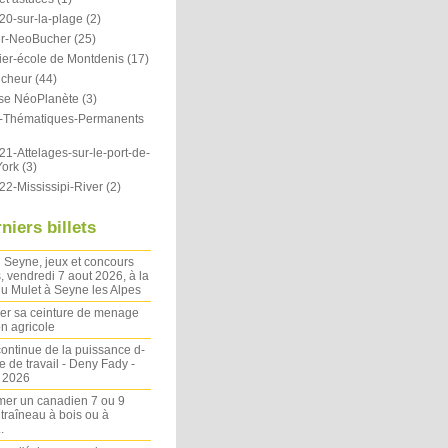
20-sur-la-plage
(2)
r-NeoBucher
(25)
ier-école de Montdenis
(17)
icheur
(44)
se NéoPlanète
(3)
ts-Thématiques-Permanents
1-Attelages-sur-le-port-de-
ork
(3)
22-Mississipi-River
(2)
niers billets
 Seyne, jeux et concours
, vendredi 7 aout 2026, à la
u Mulet à Seyne les Alpes
ler sa ceinture de menage
on agricole
ontinue de la puissance d-
 de travail - Deny Fady -
n 2026
mer un canadien 7 ou 9
 traîneau à bois ou à
.