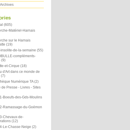
Archives
ories
al
(605)
rche-Matériel-Harnais
rche sur le Harnais
atte
(19)
insolite-de-la-semaine
(55)
OBULLE-compléments-
s
(9)
te-et-Cirque
(18)
u d'Art dans ce monde de
(7)
othèque Numérique TA
(2)
de Presse - Livres - Sites
1-Boeufs-des-Gds-Moulins
N2-Ramassage-du-Goémon
3-Chevaux-de-
rations
(12)
4-Le-Chasse-Neige
(2)