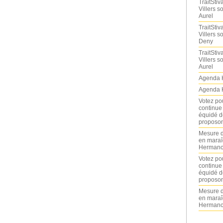
TraitStiva
Villers 
Aurel
TraitStiva
Villers 
Deny
TraitStiva
Villers 
Aurel
Agenda 
Agenda 
Votez po
continue
équidé d
proposon
Mesure d
en maraî
Hermance
Votez po
continue
équidé d
proposon
Mesure d
en maraî
Hermance