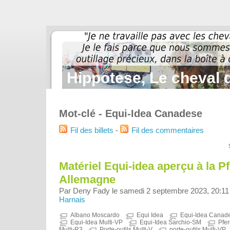
Hippotese, Le cheval d
Mot-clé - Equi-Idea Canadese
Fil des billets
-
Fil des commentaires
Matériel Equi-idea aperçu à la P
Allemagne
Par Deny Fady le samedi 2 septembre 2023, 20:11
Harnais
Albano Moscardo
Equi Idea
Equi-Idea Canad
Equi-Idea Multi-VP
Equi-Idea Sarchio-SM
Pfe
Multi-R3
Porte-outils Multi-V
porte-outils Multi-VP