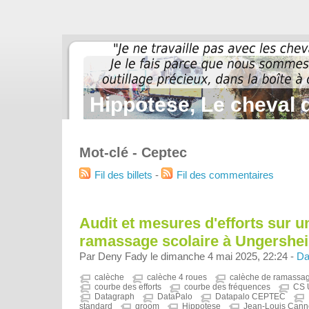
Hippotese, Le cheval d
Mot-clé - Ceptec
Fil des billets
-
Fil des commentaires
Audit et mesures d'efforts sur u
ramassage scolaire à Ungershei
Par Deny Fady le dimanche 4 mai 2025, 22:24 -
Da
calèche
calèche 4 roues
calèche de ramassag
courbe des efforts
courbe des fréquences
CS
Datagraph
DataPalo
Datapalo CEPTEC
standard
groom
Hippotese
Jean-Louis Cann