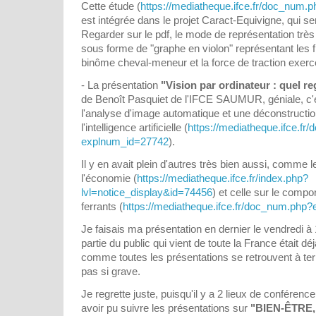
Cette étude (
https://mediatheque.ifce.fr/doc_num
est intégrée dans le projet Caract-Equivigne, qui se
Regarder sur le pdf, le mode de représentation trè
sous forme de "graphe en violon" représentant les
binôme cheval-meneur et la force de traction exerc
- La présentation
"Vision par ordinateur : quel r
de Benoît Pasquiet de l'IFCE SAUMUR, géniale, c'étai
l'analyse d'image automatique et une déconstructi
l'intelligence artificielle (
https://mediatheque.ifce.fr
explnum_id=27742
).
Il y en avait plein d'autres très bien aussi, comme 
l'économie (
https://mediatheque.ifce.fr/index.php?
lvl=notice_display&id=74456
) et celle sur le com
ferrants (
https://mediatheque.ifce.fr/doc_num.php
Je faisais ma présentation en dernier le vendredi à 
partie du public qui vient de toute la France était déj
comme toutes les présentations se retrouvent à term
pas si grave.
Je regrette juste, puisqu'il y a 2 lieux de conféren
avoir pu suivre les présentations sur
"BIEN-ÊTRE