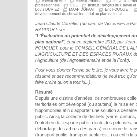
cheval en ville
cheval territorial
chevaux territ
professionnels
IFCE
Institut Français du Cheval et
Louis DURIEZ
MAAP DGPAAT
Éric FOUQUET
développement du cheval territorial au plan national
Jean Claude Carretier (du parc de Vincennes à Paris
RAPPORT sur :
"
L'Évaluation du potentiel de développement du c
plan national
", écrit en septembre 2012, par Jean
FOUQUET, pour le CONSEIL GÉNÉRAL DE L’AL
L’AGRICULTURE ET DES ESPACES RURAUX du M
l'Agriculture (de l'Agroalimentaire et de la Forêt).
Pour vous donner l'envie de le lire, je vous livre l
résumé et des recommandations (le seul truc qu'on 
faire croire qu'on a tout lu...)
Résumé
Depuis une dizaine d’années, de nombreuses collect
territoriales ont développé (ou soutenu) la mise en
hippomobiles afin d’apporter une solution à certain
public. Ainsi, la collecte de déchets (verre, cartons,
l’entretien de l’espace public (tonte des pelouses, a
débardage des arbres des parcs) ou encore le tra
(transport public, transport scolaires...) ou enfin la s