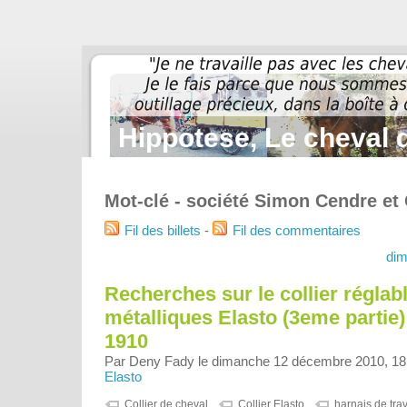
Hippotese, Le cheval d
Mot-clé - société Simon Cendre e
Fil des billets
-
Fil des commentaires
dim
Recherches sur le collier réglabl
métalliques Elasto (3eme partie)
1910
Par Deny Fady le dimanche 12 décembre 2010, 18
Elasto
Collier de cheval
Collier Elasto
harnais de trav