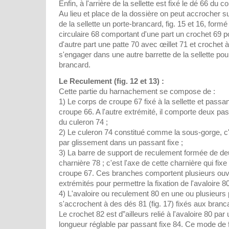
Enfin, à l'arrière de la sellette est fixé le dé 66 du 
Au lieu et place de la dossière on peut accrocher su
de la sellette un porte-brancard, fig. 15 et 16, for
circulaire 68 comportant d'une part un crochet 69 pou
d'autre part une patte 70 avec œillet 71 et crochet à 
s'engager dans une autre barrette de la sellette pou
brancard.
Le Reculement (fig. 12 et 13) :
Cette partie du harnachement se compose de :
1) Le corps de croupe 67 fixé à la sellette et passa
croupe 66. A l'autre extrémité, il comporte deux pass
du culeron 74 ;
2) Le culeron 74 constitué comme la sous-gorge, c'
par glissement dans un passant fixe ;
3) La barre de support de reculement formée de d
charnière 78 ; c'est l'axe de cette charnière qui fi
croupe 67. Ces branches comportent plusieurs ouve
extrémités pour permettre la fixation de l'avaloire 80
4) L'avaloire ou reculement 80 en une ou plusieurs
s'accrochent à des dés 81 (fig. 17) fixés aux branc
Le crochet 82 est d”ailleurs relié à l'avaloire 80 par
longueur réglable par passant fixe 84. Ce mode de fi