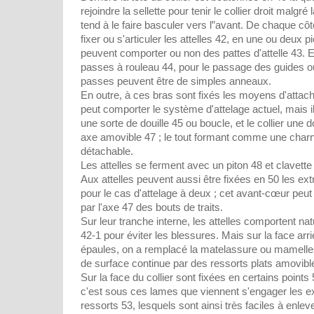
rejoindre la sellette pour tenir le collier droit malgré 
tend à le faire basculer vers l”avant. De chaque côt
fixer ou s'articuler les attelles 42, en une ou deux p
peuvent comporter ou non des pattes d'attelle 43. E
passes à rouleau 44, pour le passage des guides o
passes peuvent être de simples anneaux.
En outre, à ces bras sont fixés les moyens d'attache
peut comporter le système d'attelage actuel, mais i
une sorte de douille 45 ou boucle, et le collier une 
axe amovible 47 ; le tout formant comme une charni
détachable.
Les attelles se ferment avec un piton 48 et clavette
Aux attelles peuvent aussi être fixées en 50 les ex
pour le cas d'attelage à deux ; cet avant-cœur peut
par l'axe 47 des bouts de traits.
Sur leur tranche interne, les attelles comportent na
42-1 pour éviter les blessures. Mais sur la face arri
épaules, on a remplacé la matelassure ou mamelles
de surface continue par des ressorts plats amovibl
Sur la face du collier sont fixées en certains point
c'est sous ces lames que viennent s'engager les e
ressorts 53, lesquels sont ainsi très faciles à enle