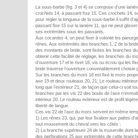
La sous-barbe (ﬁg. 3 et 4) se compose d'une laniè
crochets 14, à passant ﬁxe 15. Ces crochets 14, se
pour régler la longueur de la sous-barbe il sufﬁt d'
passant fixe 15 sur la lanière 11, qui ne peut glisser
ses extrémités sous les passants.
Aux cocardes 4, on peut fixer à volonté les panurg
rênes. Aux extrémités des branches 1, 2 de la bride
des montants de bride, sont fixées les branches du
obtenir cette facilité de réglage, les branches du 
d'ouverture 17 et le rivet 18, vis ou écrou qui les f
bride traverse l'ouverture convenablement choisie p
Sur les branches du mors 16 est fixé le mors propr
axe 19 et deux rouleaux 20, 21. Le rouleau intérieu
long que l'extérieur 21, de façon que celui-ci soit to
branches par les vis 22 des bouts de l'axe n'immobi
intérieur 20. Le rouleau extérieur est de profil lég
liberté de langue.
Ces vis 22 de l'axe du mors servent en même temps
1) Les rênes 23, qui, par leur fixation aux pattes d
tout mouvement du cheval vers les côtés ;
2) La branche supérieure 24 de la muserolle dont la
des perforations 25 aux extrémités de cette branch