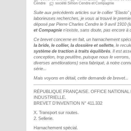
Cendre
société Simon Cendre et Compagnie
Suite aux précédents articles sur le collier "Elasto" 
laborieuses recherches, je vous ai trouvé le prem
déposé par Pierre Charles Cendre le 9 avril 1910 (
et Compagnie
n'existe, sans doute, pas encore à 
Ce brevet concerne en fait, un harnachement spéc
la bride, le collier, la dossière et sellette
, le rec
système de traction à traits équilibrés
.
Il est as
conception, trop peutêtre, puisque nous le verrons, s
diverses améliorations) sera fabriqué, à notre con
série...
Mais voyons en détail, cette demande de brevet...
RÉPUBLIQUE FRANÇAISE. OFFICE NATIONAL 
INDUSTRIELLE.
BREVET D'lNVENTION N° 411.332
X. Transport sur routes.
2. Sellerie.
Harnachement spécial.