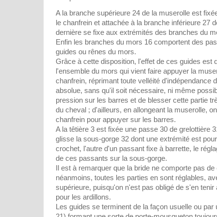
A la branche supérieure 24 de la muserolle est fix
le chanfrein et attachée à la branche inférieure 27 d
dernière se fixe aux extrémités des branches du m
Enfin les branches du mors 16 comportent des pas
guides ou rênes du mors.
Grâce à cette disposition, l'effet de ces guides est d
l'ensemble du mors qui vient faire appuyer la muser
chanfrein, réprimant toute velléité d'indépendance
absolue, sans qu'il soit nécessaire, ni même possib
pression sur les barres et de blesser cette partie t
du cheval ; d'ailleurs, en allongeant la muserolle, on 
chanfrein pour appuyer sur les barres.
A la têtière 3 est fixée une passe 30 de grelottière
glisse la sous-gorge 32 dont une extrémité est pour
crochet, l'autre d'un passant fixe à barrette, le régla
de ces passants sur la sous-gorge.
Il est à remarquer que la bride ne comporte pas de
néanmoins, toutes les parties en sont réglables, 
supérieure, puisqu'on n'est pas obligé de s'en tenir
pour les ardillons.
Les guides se terminent de la façon usuelle ou par u
21) formant une sorte de porte-mousqueton toujour