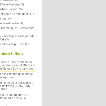
20-sur-la-plage
(2)
r-NeoBucher
(25)
ier-école de Montdenis
(17)
icheur
(44)
se NéoPlanète
(3)
ts-Thématiques-Permanents
1-Attelages-sur-le-port-de-
ork
(3)
22-Mississipi-River
(2)
niers billets
 Seyne, jeux et concours
, vendredi 7 aout 2026, à la
u Mulet à Seyne les Alpes
ler sa ceinture de menage
on agricole
ontinue de la puissance d-
 de travail - Deny Fady -
n 2026
mer un canadien 7 ou 9
 traîneau à bois ou à
.