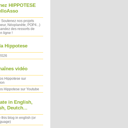
nez HIPPOTESE
elloAsso
! Soutenez nos projets
heur, Néoplanète, POP4...)
ndez des ressorts de
n ligne !
a Hippotese
2026
haînes vidéo
os Hippotese sur
ion
os Hippotese sur Youtube
ate in English,
h, Deutch...
 this blog in english (or
nguage)