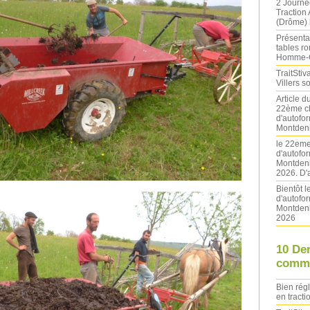
2 Journé
Traction
(Drôme) l
Présentat
tables ro
Homme-
TraitStiva
Villers 
Article 
22ème ch
d'autofo
Montdeni
le 22eme
d'autofo
Montdeni
2026. D'
Bientôt 
d'autofo
Montdeni
2026
10 De
comme
Bien rég
en tracti