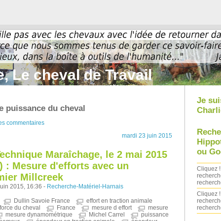
, Le cheval de Travail
Je sui
e puissance du cheval
Charli
des commentaires
Reche
mardi 23 juin 2015
Hippo
ou Go
echnique Maraîchage, le 2 mai 2015
) : Mesure d'efforts avec un
Cliquez !
ier Millcreek
recherch
recherch
uin 2015, 16:36 -
Recherche-Matériel-Harnais
Cliquez !
recherch
Dullin Savoie France
effort en traction animale
recherch
force du cheval
France
mesure d effort
mesure
mesure dynamométrique
Michel Carrel
puissance