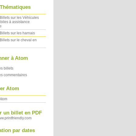
 Thématiques
Billets sur les Véhicules
iles à assistance
e
Billets sur les harnais
Billets sur le cheval en
nner à Atom
es billets
des commentaires
ler Atom
 Atom
 un billet en PDF
ww.printfriendly.com
ation par dates