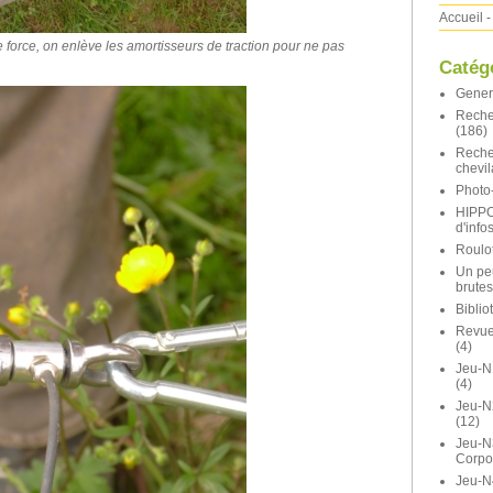
Accueil
-
 force, on enlève les amortisseurs de traction pour ne pas
Catég
Gener
Reche
(186)
Reche
chevil
Photo-
HIPP
d'info
Roulot
Un pe
brutes
Bibli
Revue 
(4)
Jeu-N
(4)
Jeu-
(12)
Jeu-N
Corpo
Jeu-N