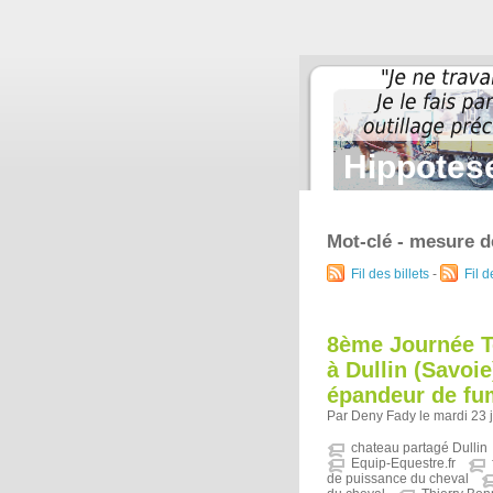
Hippotese
Mot-clé - mesure d
Fil des billets
-
Fil 
8ème Journée T
à Dullin (Savoie
épandeur de fum
Par Deny Fady le mardi 23 j
chateau partagé Dullin
Equip-Equestre.fr
de puissance du cheval