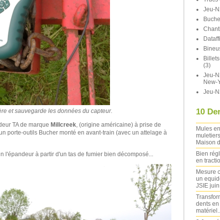
Jeu-N
Buche
Chant
Dataff
Bineu
Bille
(3)
Jeu-N2
New-Y
Jeu-N
10 Der
ère et sauvegarde les données du capteur.
ndeur TA de marque
Millcreek
, (origine américaine) à prise de
Mules en
à un porte-outils Bucher monté en avant-train (avec un attelage à
muletiers
Maison d
Bien rég
 l'épandeur à partir d'un tas de fumier bien décomposé...
en tracti
Mesure c
un equide
JSIE jui
Transfor
dents en
matériel..