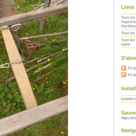
Liens
Tous les 
Hippomob
électriqu
Tous les 
Tous les 
vigne
S'abo
Fil d
Fil 
Instal
Installer
Sauver
https://w
Navig