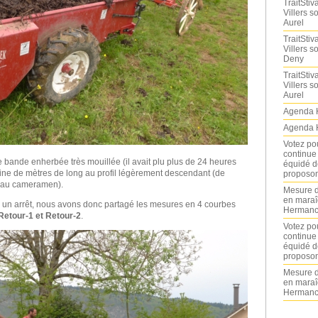
TraitStiva
Villers 
Aurel
TraitStiva
Villers 
Deny
TraitStiva
Villers 
Aurel
Agenda 
Agenda 
Votez po
continue
bande enherbée très mouillée (il avait plu plus de 24 heures
équidé d
ntaine de mètres de long au profil légèrement descendant (de
proposon
t au cameramen).
Mesure d
en maraî
 a eu un arrêt, nous avons donc partagé les mesures en 4 courbes
Hermance
, Retour-1 et Retour-2
.
Votez po
continue
équidé d
proposon
Mesure d
en maraî
Hermance