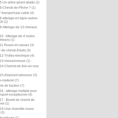
5-Un-arbre-géant-abattu
(2)
6-Cheval-de-Pêche-?
(1)
-transport-par-cable
(4)
-attelage-en-ligne-autour-
00
(2)
9-Attelage-de-13-chevaux
0 : Attelage-de-4 mules-
rleans
(1)
11-Roues-et-caisses
(3)
r-de-cheval-Elasto
(3)
2-Trolley-electrique
(4)
13-moissonneuse
(1)
14-Charriot-de-foin-en-vrac
15-Elephant-laboureur
(3)
e-materiel
(7)
ts de traction
(7)
6 : attelage multiple pour
nsport exceptionnel
(4)
7 : Boulet de chariot de
rie
(1)
19-Une-charrette-roues-
(3)
et astuces
(1)