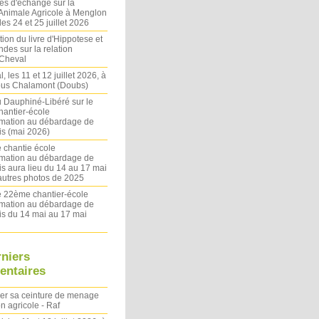
es d'échange sur la
 Animale Agricole à Menglon
es 24 et 25 juillet 2026
ion du livre d'Hippotese et
ndes sur la relation
Cheval
l, les 11 et 12 juillet 2026, à
sous Chalamont (Doubs)
du Dauphiné-Libéré sur le
antier-école
rmation au débardage de
s (mai 2026)
 chantie école
rmation au débardage de
s aura lieu du 14 au 17 mai
autres photos de 2025
le 22ème chantier-école
rmation au débardage de
s du 14 mai au 17 mai
rniers
ntaires
ler sa ceinture de menage
on agricole - Raf