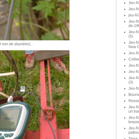
Jeu-N
Jeu-N
jeu-N7
Jeu-N8
de-19
Jeu-N
(5)
Jeu-N1
0 mm de diamètre)...
New O
Jeu-N
Collie
Jeu-N1
Jeu-N
Jeu-N
(3)
Jeu-N
Bours
Ressor
Jeu-N1
un tra
Jeu-N1
brasse
Jeu-N
patins
Trucs 