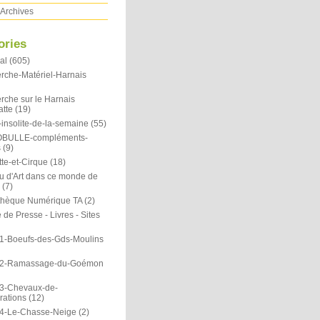
Archives
ories
al
(605)
rche-Matériel-Harnais
rche sur le Harnais
atte
(19)
insolite-de-la-semaine
(55)
OBULLE-compléments-
s
(9)
te-et-Cirque
(18)
u d'Art dans ce monde de
(7)
othèque Numérique TA
(2)
de Presse - Livres - Sites
1-Boeufs-des-Gds-Moulins
N2-Ramassage-du-Goémon
3-Chevaux-de-
rations
(12)
4-Le-Chasse-Neige
(2)