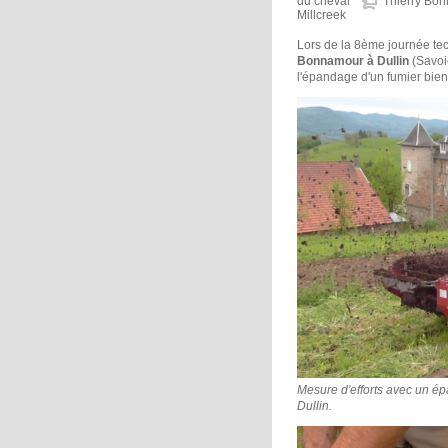
du cheval
Thierry Bo
Millcreek
Lors de la 8ème journée te
Bonnamour à Dullin
(Savoie
l'épandage d'un fumier bi
Mesure d'efforts avec un ép
Dullin.