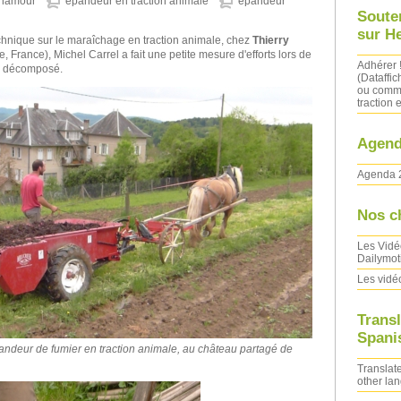
nnamour
épandeur en traction animale
épandeur
Soute
sur H
chnique sur le maraîchage en traction animale, chez
Thierry
, France), Michel Carrel a fait une petite mesure d'efforts lors de
Adhérer 
en décomposé.
(Dataffic
ou comma
traction e
Agend
Agenda 
Nos c
Les Vidé
Dailymot
Les vidé
Transl
Spanis
andeur de fumier en traction animale, au château partagé de
Translate
other la