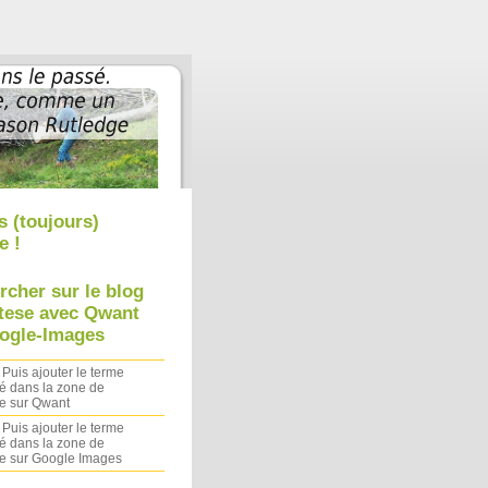
Aller au contenu
|
Aller au menu
|
Aller à la recherche
s (toujours)
e !
rcher sur le blog
tese avec Qwant
ogle-Images
 Puis ajouter le terme
é dans la zone de
e sur Qwant
 Puis ajouter le terme
é dans la zone de
e sur Google Images