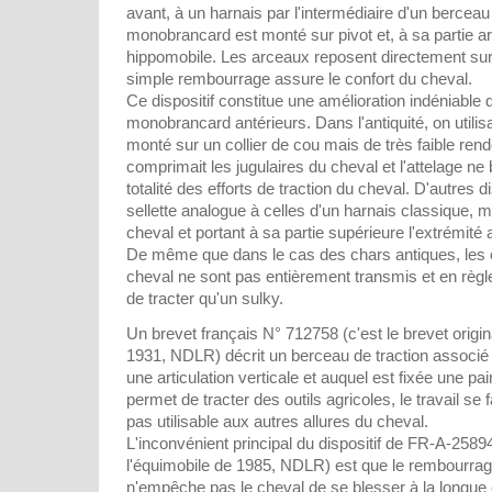
avant, à un harnais par l'intermédiaire d'un berceau 
monobrancard est monté sur pivot et, à sa partie ar
hippomobile. Les arceaux reposent directement sur
simple rembourrage assure le confort du cheval.
Ce dispositif constitue une amélioration indéniable d
monobrancard antérieurs. Dans l'antiquité, on utili
monté sur un collier de cou mais de très faible rend
comprimait les jugulaires du cheval et l'attelage ne 
totalité des efforts de traction du cheval. D'autres di
sellette analogue à celles d'un harnais classique, 
cheval et portant à sa partie supérieure l'extrémité
De même que dans le cas des chars antiques, les ef
cheval ne sont pas entièrement transmis et en règle
de tracter qu'un sulky.
Un brevet français N° 712758 (c'est le brevet origi
1931, NDLR) décrit un berceau de traction associ
une articulation verticale et auquel est fixée une pair
permet de tracter des outils agricoles, le travail se 
pas utilisable aux autres allures du cheval.
L'inconvénient principal du dispositif de FR-A-258941
l'équimobile de 1985, NDLR) est que le rembourra
n'empêche pas le cheval de se blesser à la longue 