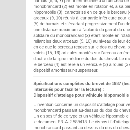
harnais (5, 6, 7) par l'intermédiaire d'un berceau de 
monobrancard (2) est monté en rotation et, à sa part
hippomobile (3), caractérisé en ce que le berceau 
arceaux (9, 10) réunis à leur partie inférieure pour l
(5) de harnais et s'écartant progressivement l'un de 
une distance maximum à l'aplomb du garrot du chev
solidaire du monobrancard (2) étant monté en rotat
reliant les deux arceaux (9, 10) au niveau de leur
en ce que le berceau repose sur le dos du cheval pa
volets (15, 16) articulés montés sur l'arceau arrière 
d'autre de la ligne médiane du dos du cheval. Le m
le berceau (4) est relié à un véhicule (3) à roues (37
dispositif amortisseur-suspenseur.
Spécifications complètes du brevet de 1987 (les
intercalés pour faciliter la lecture) :
Dispositif d'attelage pour véhicule hippomobil
L'invention concerne un dispositif d'attelage pour v
monobrancard passant au-dessus du dos du cheva
Un dispositif de ce type et un véhicule hippomobile
le document FR-A-2 589418. Le dispositif d'attela
monobrancard passant au dessus du dos du cheval e