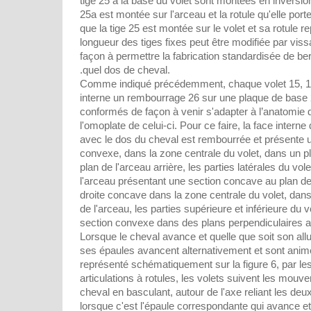
tige 25 à la base du volet sont montées en inversion,
25a est montée sur l'arceau et la rotule qu'elle port
que la tige 25 est montée sur le volet et sa rotule r
longueur des tiges fixes peut être modifiée par vi
façon à permettre la fabrication standardisée de b
.quel dos de cheval.
Comme indiqué précédemment, chaque volet 15, 1
interne un rembourrage 26 sur une plaque de base 
conformés de façon à venir s'adapter à l’anatomie d
l'omoplate de celui-ci. Pour ce faire, la face intern
avec le dos du cheval est rembourrée et présente u
convexe, dans la zone centrale du volet, dans un p
plan de l'arceau arrière, les parties latérales du vole
l'arceau présentant une section concave au plan de 
droite concave dans la zone centrale du volet, dans
de l'arceau, les parties supérieure et inférieure du 
section convexe dans des plans perpendiculaires au
Lorsque le cheval avance et quelle que soit son allur
ses épaules avancent alternativement et sont an
représenté schématiquement sur la figure 6, par les
articulations à rotules, les volets suivent les mo
cheval en basculant, autour de l'axe reliant les deux
lorsque c'est l'épaule correspondante qui avance et 