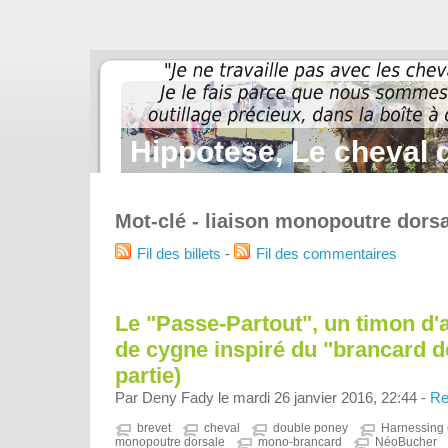
Hippotese, Le cheval d
Mot-clé - liaison monopoutre dors
Fil des billets
-
Fil des commentaires
Le "Passe-Partout", un timon d'a
de cygne inspiré du "brancard de
partie)
Par Deny Fady le mardi 26 janvier 2016, 22:44 -
Re
brevet
cheval
double poney
Harnessing 
monopoutre dorsale
mono-brancard
NéoBucher