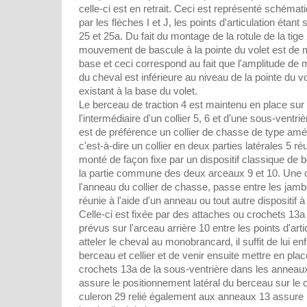
celle-ci est en retrait. Ceci est représenté schémat
par les flèches I et J, les points d'articulation étant
25 et 25a. Du fait du montage de la rotule de la tige 
mouvement de bascule à la pointe du volet est de m
base et ceci correspond au fait que l'amplitude d
du cheval est inférieure au niveau de la pointe du vo
existant à la base du volet.
Le berceau de traction 4 est maintenu en place sur 
l'intermédiaire d'un collier 5, 6 et d'une sous-ventrièr
est de préférence un collier de chasse de type améri
c'est-à-dire un collier en deux parties latérales 5 r
monté de façon fixe par un dispositif classique de b
la partie commune des deux arceaux 9 et 10. Une c
l'anneau du collier de chasse, passe entre les jamb
réunie à l'aide d'un anneau ou tout autre dispositif à
Celle-ci est fixée par des attaches ou crochets 13a
prévus sur l'arceau arrière 10 entre les points d'art
atteler le cheval au monobrancard, il suffit de lui enf
berceau et cellier et de venir ensuite mettre en pla
crochets 13a de la sous-ventrière dans les anneaux
assure le positionnement latéral du berceau sur le 
culeron 29 relié également aux anneaux 13 assure 